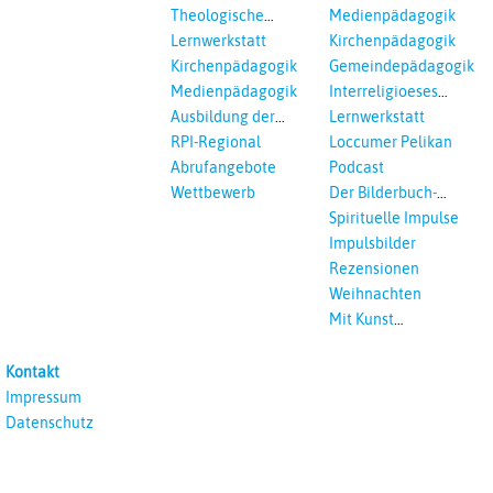
Einrichtungen
Theologische
Medienpädagogik
Fortbildungen,
Lernwerkstatt
Kirchenpädagogik
Ökumenisches und
Kirchenpädagogik
Gemeindepädagogik
Interreligöses Lernen
Medienpädagogik
Interreligioeses
Lernen
Ausbildung der
Lernwerkstatt
Vikar*innen
RPI-Regional
Loccumer Pelikan
Abrufangebote
Podcast
Wettbewerb
Der Bilderbuch-
Podcast
Spirituelle Impulse
Impulsbilder
Rezensionen
Weihnachten
Mit Kunst
unterrichten
Kontakt
Impressum
Datenschutz