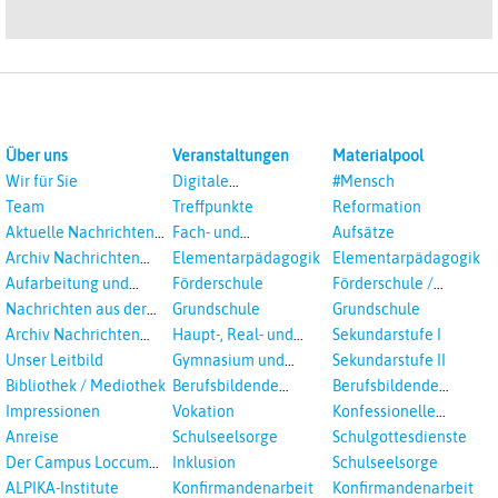
Über uns
Veranstaltungen
Materialpool
Wir für Sie
Digitale
#Mensch
Veranstaltungen
Team
Treffpunkte
Reformation
Aktuelle Nachrichten
Fach- und
Aufsätze
aus dem RPI
Studientagungen
Archiv Nachrichten
Elementarpädagogik
Elementarpädagogik
aus dem RPI ab 2018
Aufarbeitung und
Förderschule
Förderschule /
Prävention
Inklusion
Nachrichten aus der
Grundschule
Grundschule
sexualisierte Gewalt -
Landeskirche
Archiv Nachrichten
Haupt-, Real- und
Sekundarstufe I
Landeskirche und EKD
Hannovers
aus der Landeskirche
Oberschule
Unser Leitbild
Gymnasium und
Sekundarstufe II
in Auswahl
Gesamtschule
Bibliothek / Mediothek
Berufsbildende
Berufsbildende
Schulen
Schulen
Impressionen
Vokation
Konfessionelle
Kooperation
Anreise
Schulseelsorge
Schulgottesdienste
Der Campus Loccum
Inklusion
Schulseelsorge
und Loccumer
ALPIKA-Institute
Konfirmandenarbeit
Konfirmandenarbeit