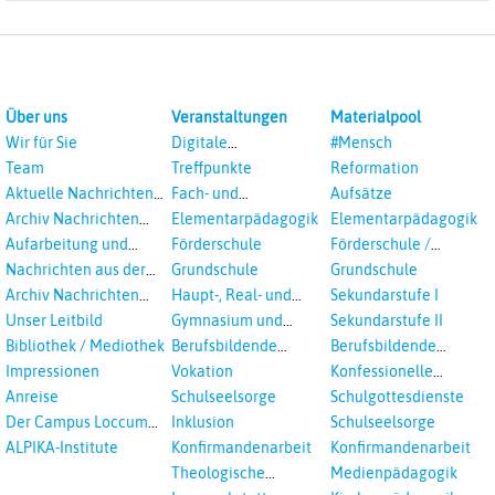
Über uns
Veranstaltungen
Materialpool
Wir für Sie
Digitale
#Mensch
Veranstaltungen
Team
Treffpunkte
Reformation
Aktuelle Nachrichten
Fach- und
Aufsätze
aus dem RPI
Studientagungen
Archiv Nachrichten
Elementarpädagogik
Elementarpädagogik
aus dem RPI ab 2018
Aufarbeitung und
Förderschule
Förderschule /
Prävention
Inklusion
Nachrichten aus der
Grundschule
Grundschule
sexualisierte Gewalt -
Landeskirche
Archiv Nachrichten
Haupt-, Real- und
Sekundarstufe I
Landeskirche und EKD
Hannovers
aus der Landeskirche
Oberschule
Unser Leitbild
Gymnasium und
Sekundarstufe II
in Auswahl
Gesamtschule
Bibliothek / Mediothek
Berufsbildende
Berufsbildende
Schulen
Schulen
Impressionen
Vokation
Konfessionelle
Kooperation
Anreise
Schulseelsorge
Schulgottesdienste
Der Campus Loccum
Inklusion
Schulseelsorge
und Loccumer
ALPIKA-Institute
Konfirmandenarbeit
Konfirmandenarbeit
Einrichtungen
Theologische
Medienpädagogik
Fortbildungen,