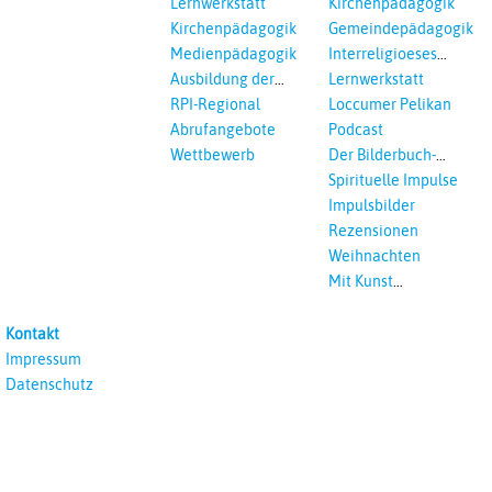
Lernwerkstatt
Kirchenpädagogik
Ökumenisches und
Kirchenpädagogik
Gemeindepädagogik
Interreligöses Lernen
Medienpädagogik
Interreligioeses
Lernen
Ausbildung der
Lernwerkstatt
Vikar*innen
RPI-Regional
Loccumer Pelikan
Abrufangebote
Podcast
Wettbewerb
Der Bilderbuch-
Podcast
Spirituelle Impulse
Impulsbilder
Rezensionen
Weihnachten
Mit Kunst
unterrichten
Kontakt
Impressum
Datenschutz