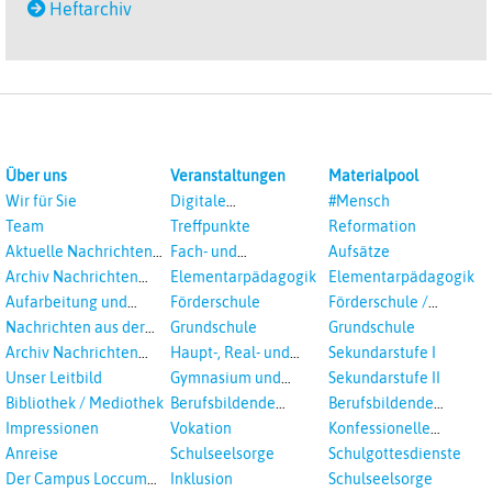
Heftarchiv
Über uns
Veranstaltungen
Materialpool
Wir für Sie
Digitale
#Mensch
Veranstaltungen
Team
Treffpunkte
Reformation
Aktuelle Nachrichten
Fach- und
Aufsätze
aus dem RPI
Studientagungen
Archiv Nachrichten
Elementarpädagogik
Elementarpädagogik
aus dem RPI ab 2018
Aufarbeitung und
Förderschule
Förderschule /
Prävention
Inklusion
Nachrichten aus der
Grundschule
Grundschule
sexualisierte Gewalt -
Landeskirche
Archiv Nachrichten
Haupt-, Real- und
Sekundarstufe I
Landeskirche und EKD
Hannovers
aus der Landeskirche
Oberschule
Unser Leitbild
Gymnasium und
Sekundarstufe II
in Auswahl
Gesamtschule
Bibliothek / Mediothek
Berufsbildende
Berufsbildende
Schulen
Schulen
Impressionen
Vokation
Konfessionelle
Kooperation
Anreise
Schulseelsorge
Schulgottesdienste
Der Campus Loccum
Inklusion
Schulseelsorge