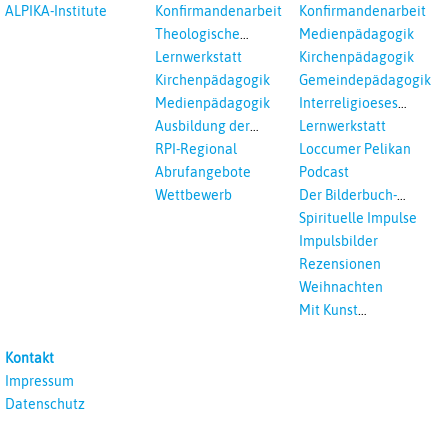
und Loccumer
ALPIKA-Institute
Konfirmandenarbeit
Konfirmandenarbeit
Einrichtungen
Theologische
Medienpädagogik
Fortbildungen,
Lernwerkstatt
Kirchenpädagogik
Ökumenisches und
Kirchenpädagogik
Gemeindepädagogik
Interreligöses Lernen
Medienpädagogik
Interreligioeses
Lernen
Ausbildung der
Lernwerkstatt
Vikar*innen
RPI-Regional
Loccumer Pelikan
Abrufangebote
Podcast
Wettbewerb
Der Bilderbuch-
Podcast
Spirituelle Impulse
Impulsbilder
Rezensionen
Weihnachten
Mit Kunst
unterrichten
Kontakt
Impressum
Datenschutz