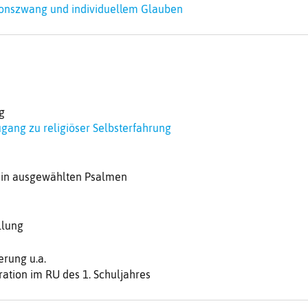
ionszwang und individuellem Glauben
g
ugang zu religiöser Selbsterfahrung
 in ausgewählten Psalmen
llung
erung u.a.
tion im RU des 1. Schuljahres