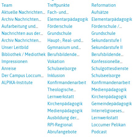
Veranstaltungen
Team
Treffpunkte
Reformation
Aktuelle Nachrichten
Fach- und
Aufsätze
aus dem RPI
Studientagungen
Archiv Nachrichten
Elementarpädagogik
Elementarpädagogik
aus dem RPI ab 2018
Aufarbeitung und
Förderschule
Förderschule /
Prävention
Inklusion
Nachrichten aus der
Grundschule
Grundschule
sexualisierte Gewalt -
Landeskirche
Archiv Nachrichten
Haupt-, Real- und
Sekundarstufe I
Landeskirche und EKD
Hannovers
aus der Landeskirche
Oberschule
Unser Leitbild
Gymnasium und
Sekundarstufe II
in Auswahl
Gesamtschule
Bibliothek / Mediothek
Berufsbildende
Berufsbildende
Schulen
Schulen
Impressionen
Vokation
Konfessionelle
Kooperation
Anreise
Schulseelsorge
Schulgottesdienste
Der Campus Loccum
Inklusion
Schulseelsorge
und Loccumer
ALPIKA-Institute
Konfirmandenarbeit
Konfirmandenarbeit
Einrichtungen
Theologische
Medienpädagogik
Fortbildungen,
Lernwerkstatt
Kirchenpädagogik
Ökumenisches und
Kirchenpädagogik
Gemeindepädagogik
Interreligöses Lernen
Medienpädagogik
Interreligioeses
Lernen
Ausbildung der
Lernwerkstatt
Vikar*innen
RPI-Regional
Loccumer Pelikan
Abrufangebote
Podcast