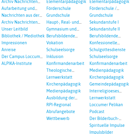
aus dem RPI
Studientagungen
Archiv Nachrichten
Elementarpädagogik
Elementarpädagogik
aus dem RPI ab 2018
Aufarbeitung und
Förderschule
Förderschule /
Prävention
Inklusion
Nachrichten aus der
Grundschule
Grundschule
sexualisierte Gewalt -
Landeskirche
Archiv Nachrichten
Haupt-, Real- und
Sekundarstufe I
Landeskirche und EKD
Hannovers
aus der Landeskirche
Oberschule
Unser Leitbild
Gymnasium und
Sekundarstufe II
in Auswahl
Gesamtschule
Bibliothek / Mediothek
Berufsbildende
Berufsbildende
Schulen
Schulen
Impressionen
Vokation
Konfessionelle
Kooperation
Anreise
Schulseelsorge
Schulgottesdienste
Der Campus Loccum
Inklusion
Schulseelsorge
und Loccumer
ALPIKA-Institute
Konfirmandenarbeit
Konfirmandenarbeit
Einrichtungen
Theologische
Medienpädagogik
Fortbildungen,
Lernwerkstatt
Kirchenpädagogik
Ökumenisches und
Kirchenpädagogik
Gemeindepädagogik
Interreligöses Lernen
Medienpädagogik
Interreligioeses
Lernen
Ausbildung der
Lernwerkstatt
Vikar*innen
RPI-Regional
Loccumer Pelikan
Abrufangebote
Podcast
Wettbewerb
Der Bilderbuch-
Podcast
Spirituelle Impulse
Impulsbilder