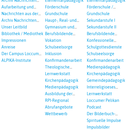
Archiv Nachrichten
Elementarpädagogik
Elementarpädagogik
aus dem RPI ab 2018
Aufarbeitung und
Förderschule
Förderschule /
Prävention
Inklusion
Nachrichten aus der
Grundschule
Grundschule
sexualisierte Gewalt -
Landeskirche
Archiv Nachrichten
Haupt-, Real- und
Sekundarstufe I
Landeskirche und EKD
Hannovers
aus der Landeskirche
Oberschule
Unser Leitbild
Gymnasium und
Sekundarstufe II
in Auswahl
Gesamtschule
Bibliothek / Mediothek
Berufsbildende
Berufsbildende
Schulen
Schulen
Impressionen
Vokation
Konfessionelle
Kooperation
Anreise
Schulseelsorge
Schulgottesdienste
Der Campus Loccum
Inklusion
Schulseelsorge
und Loccumer
ALPIKA-Institute
Konfirmandenarbeit
Konfirmandenarbeit
Einrichtungen
Theologische
Medienpädagogik
Fortbildungen,
Lernwerkstatt
Kirchenpädagogik
Ökumenisches und
Kirchenpädagogik
Gemeindepädagogik
Interreligöses Lernen
Medienpädagogik
Interreligioeses
Lernen
Ausbildung der
Lernwerkstatt
Vikar*innen
RPI-Regional
Loccumer Pelikan
Abrufangebote
Podcast
Wettbewerb
Der Bilderbuch-
Podcast
Spirituelle Impulse
Impulsbilder