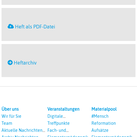
Heft als PDF-Datei
Heftarchiv
Über uns
Veranstaltungen
Materialpool
Wir für Sie
Digitale
#Mensch
Veranstaltungen
Team
Treffpunkte
Reformation
Aktuelle Nachrichten
Fach- und
Aufsätze
aus dem RPI
Studientagungen