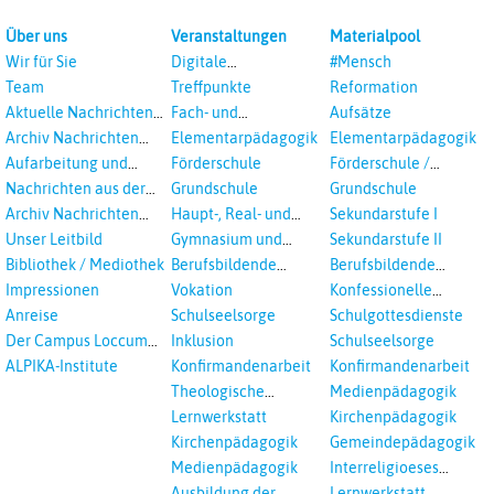
Über uns
Veranstaltungen
Materialpool
Wir für Sie
Digitale
#Mensch
Veranstaltungen
Team
Treffpunkte
Reformation
Aktuelle Nachrichten
Fach- und
Aufsätze
aus dem RPI
Studientagungen
Archiv Nachrichten
Elementarpädagogik
Elementarpädagogik
aus dem RPI ab 2018
Aufarbeitung und
Förderschule
Förderschule /
Prävention
Inklusion
Nachrichten aus der
Grundschule
Grundschule
sexualisierte Gewalt -
Landeskirche
Archiv Nachrichten
Haupt-, Real- und
Sekundarstufe I
Landeskirche und EKD
Hannovers
aus der Landeskirche
Oberschule
Unser Leitbild
Gymnasium und
Sekundarstufe II
in Auswahl
Gesamtschule
Bibliothek / Mediothek
Berufsbildende
Berufsbildende
Schulen
Schulen
Impressionen
Vokation
Konfessionelle
Kooperation
Anreise
Schulseelsorge
Schulgottesdienste
Der Campus Loccum
Inklusion
Schulseelsorge
und Loccumer
ALPIKA-Institute
Konfirmandenarbeit
Konfirmandenarbeit
Einrichtungen
Theologische
Medienpädagogik
Fortbildungen,
Lernwerkstatt
Kirchenpädagogik
Ökumenisches und
Kirchenpädagogik
Gemeindepädagogik
Interreligöses Lernen
Medienpädagogik
Interreligioeses
Lernen
Ausbildung der
Lernwerkstatt