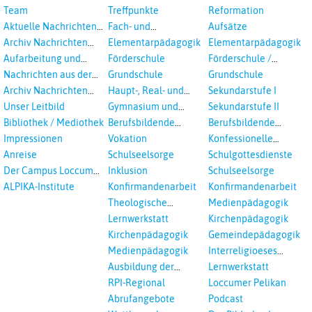
Veranstaltungen
Team
Treffpunkte
Reformation
Aktuelle Nachrichten
Fach- und
Aufsätze
aus dem RPI
Studientagungen
Archiv Nachrichten
Elementarpädagogik
Elementarpädagogik
aus dem RPI ab 2018
Aufarbeitung und
Förderschule
Förderschule /
Prävention
Inklusion
Nachrichten aus der
Grundschule
Grundschule
sexualisierte Gewalt -
Landeskirche
Archiv Nachrichten
Haupt-, Real- und
Sekundarstufe I
Landeskirche und EKD
Hannovers
aus der Landeskirche
Oberschule
Unser Leitbild
Gymnasium und
Sekundarstufe II
in Auswahl
Gesamtschule
Bibliothek / Mediothek
Berufsbildende
Berufsbildende
Schulen
Schulen
Impressionen
Vokation
Konfessionelle
Kooperation
Anreise
Schulseelsorge
Schulgottesdienste
Der Campus Loccum
Inklusion
Schulseelsorge
und Loccumer
ALPIKA-Institute
Konfirmandenarbeit
Konfirmandenarbeit
Einrichtungen
Theologische
Medienpädagogik
Fortbildungen,
Lernwerkstatt
Kirchenpädagogik
Ökumenisches und
Kirchenpädagogik
Gemeindepädagogik
Interreligöses Lernen
Medienpädagogik
Interreligioeses
Lernen
Ausbildung der
Lernwerkstatt
Vikar*innen
RPI-Regional
Loccumer Pelikan
Abrufangebote
Podcast