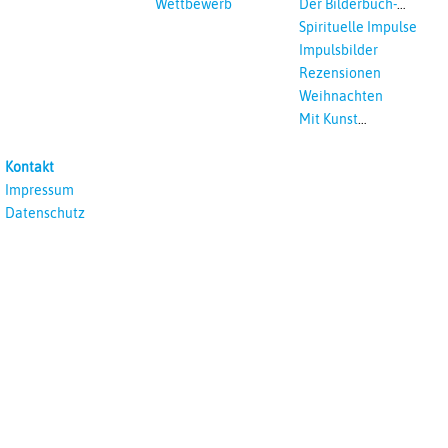
Wettbewerb
Der Bilderbuch-
Podcast
Spirituelle Impulse
Impulsbilder
Rezensionen
Weihnachten
Mit Kunst
unterrichten
Kontakt
Impressum
Datenschutz