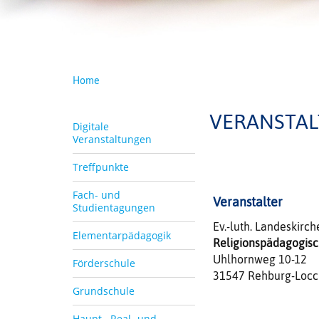
Home
VERANSTA
Digitale
Veranstaltungen
Treffpunkte
Fach- und
Veranstalter
Studientagungen
Ev.-luth. Landeskirc
Elementarpädagogik
Religionspädagogisch
Uhlhornweg 10-12
Förderschule
31547 Rehburg-Loc
Grundschule
Haupt-, Real- und