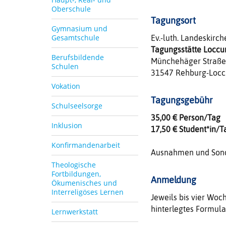
Oberschule
Tagungsort
Gymnasium und
Gesamtschule
Ev.-luth. Landeskirc
Tagungsstätte Locc
Berufsbildende
Münchehäger Straße
Schulen
31547 Rehburg-Loc
Vokation
Tagungsgebühr
Schulseelsorge
35,00 € Person/
Inklusion
17,50 € Student*in
Konfirmandenarbeit
Ausnahmen und Sond
Theologische
Fortbildungen,
Anmeldung
Ökumenisches und
Interreligöses Lernen
Jeweils bis vier Woc
hinterlegtes Formul
Lernwerkstatt