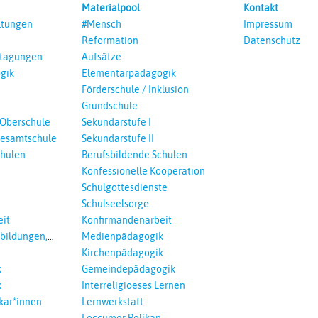
Materialpool
Kontakt
ltungen
#Mensch
Impressum
Reformation
Datenschutz
ntagungen
Aufsätze
gik
Elementarpädagogik
Förderschule / Inklusion
Grundschule
 Oberschule
Sekundarstufe I
esamtschule
Sekundarstufe II
chulen
Berufsbildende Schulen
Konfessionelle Kooperation
Schulgottesdienste
Schulseelsorge
it
Konfirmandenarbeit
tbildungen,
Medienpädagogik
 Interreligöses
Kirchenpädagogik
k
Gemeindepädagogik
k
Interreligioeses Lernen
kar*innen
Lernwerkstatt