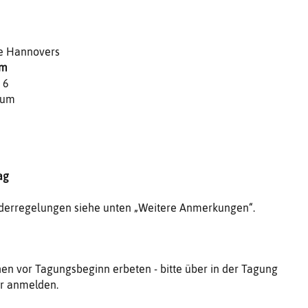
he Hannovers
um
 6
cum
Tag
/Tag
erregelungen siehe unten „Weitere Anmerkungen“.
hen vor Tagungsbeginn erbeten - bitte über in der Tagung
ar anmelden.