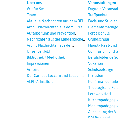
Über uns
Veranstaltungen
Wir für Sie
Digitale Veransta
Team
Treffpunkte
Aktuelle Nachrichten aus dem RPI
Fach- und Studie
Archiv Nachrichten aus dem RPI ab
Elementarpädago
2018
Aufarbeitung und Prävention
Förderschule
sexualisierte Gewalt - Landeskirche
Nachrichten aus der Landeskirche
Grundschule
und EKD
Hannovers
Archiv Nachrichten aus der
Haupt-, Real- und
Landeskirche in Auswahl
Unser Leitbild
Gymnasium und G
Bibliothek / Mediothek
Berufsbildende S
Impressionen
Vokation
Anreise
Schulseelsorge
Der Campus Loccum und Loccumer
Inklusion
Einrichtungen
ALPIKA-Institute
Konfirmandenarbe
Theologische For
Ökumenisches und
Lernwerkstatt
Lernen
Kirchenpädagogi
Medienpädagogi
Ausbildung der Vi