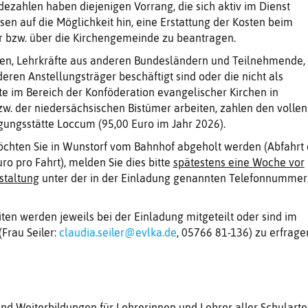
ezahlen haben diejenigen Vorrang, die sich aktiv im Dienst
sen auf die Möglichkeit hin, eine Erstattung der Kosten beim
r bzw. über die Kirchengemeinde zu beantragen.
en, Lehrkräfte aus anderen Bundesländern und Teilnehmende,
eren Anstellungsträger beschäftigt sind oder die nicht als
te im Bereich der Konföderation evangelischer Kirchen in
w. der niedersächsischen Bistümer arbeiten, zahlen den vollen
gungsstätte Loccum (95,00 Euro im Jahr 2026).
öchten Sie in Wunstorf vom Bahnhof abgeholt werden (Abfahrt 
uro pro Fahrt), melden Sie dies bitte
spätestens eine Woche vor
staltung
unter der in der Einladung genannten Telefonnummer
ten werden jeweils bei der Einladung mitgeteilt oder sind im
(Frau Seiler:
claudia.seiler@evlka.de
, 05766 81-136) zu erfrage
 und Weiterbildungen für Lehrerinnen und Lehrer aller Schulart