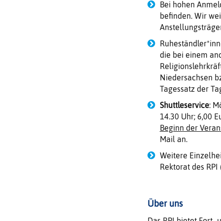
Bei hohen Anmeld
befinden. Wir wei
Anstellungsträge
Ruheständler*inn
die bei einem and
Religionslehrkräf
Niedersachsen bz
Tagessatz der Ta
Shuttleservice
: M
14.30 Uhr; 6,00 E
Beginn der Veran
Mail an.
Weitere Einzelhei
Rektorat des RPI 
Über uns
Das RPI bietet Fort-