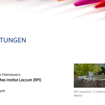
LTUNGEN
he Hannovers
es Institut Loccum (RPI)
cum
RPI Innenhof / © Mathi
Weber