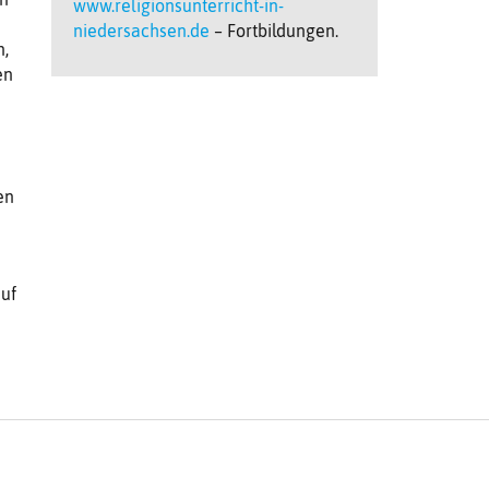
www.religionsunterricht-in-
niedersachsen.de
– Fortbildungen.
n,
en
en
auf