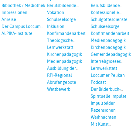
in Auswahl
Gesamtschule
Bibliothek / Mediothek
Berufsbildende
Berufsbildende
Schulen
Schulen
Impressionen
Vokation
Konfessionelle
Kooperation
Anreise
Schulseelsorge
Schulgottesdienste
Der Campus Loccum
Inklusion
Schulseelsorge
und Loccumer
ALPIKA-Institute
Konfirmandenarbeit
Konfirmandenarbeit
Einrichtungen
Theologische
Medienpädagogik
Fortbildungen,
Lernwerkstatt
Kirchenpädagogik
Ökumenisches und
Kirchenpädagogik
Gemeindepädagogik
Interreligöses Lernen
Medienpädagogik
Interreligioeses
Lernen
Ausbildung der
Lernwerkstatt
Vikar*innen
RPI-Regional
Loccumer Pelikan
Abrufangebote
Podcast
Wettbewerb
Der Bilderbuch-
Podcast
Spirituelle Impulse
Impulsbilder
Rezensionen
Weihnachten
Mit Kunst
unterrichten