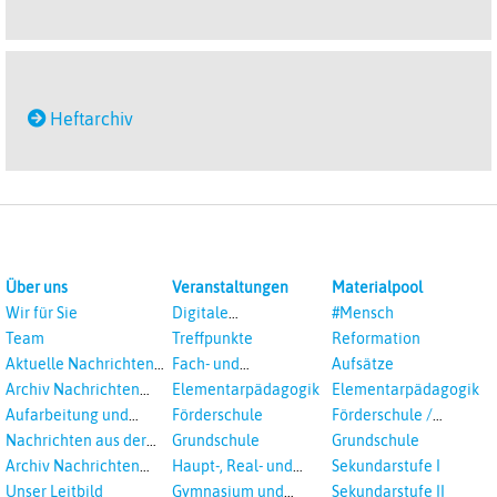
Heftarchiv
Über uns
Veranstaltungen
Materialpool
Wir für Sie
Digitale
#Mensch
Veranstaltungen
Team
Treffpunkte
Reformation
Aktuelle Nachrichten
Fach- und
Aufsätze
aus dem RPI
Studientagungen
Archiv Nachrichten
Elementarpädagogik
Elementarpädagogik
aus dem RPI ab 2018
Aufarbeitung und
Förderschule
Förderschule /
Prävention
Inklusion
Nachrichten aus der
Grundschule
Grundschule
sexualisierte Gewalt -
Landeskirche
Archiv Nachrichten
Haupt-, Real- und
Sekundarstufe I
Landeskirche und EKD
Hannovers
aus der Landeskirche
Oberschule
Unser Leitbild
Gymnasium und
Sekundarstufe II