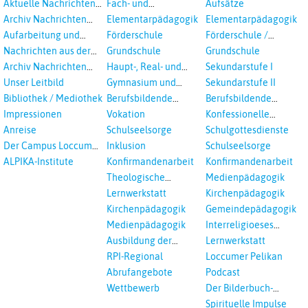
Aktuelle Nachrichten
Fach- und
Aufsätze
aus dem RPI
Studientagungen
Archiv Nachrichten
Elementarpädagogik
Elementarpädagogik
aus dem RPI ab 2018
Aufarbeitung und
Förderschule
Förderschule /
Prävention
Inklusion
Nachrichten aus der
Grundschule
Grundschule
sexualisierte Gewalt -
Landeskirche
Archiv Nachrichten
Haupt-, Real- und
Sekundarstufe I
Landeskirche und EKD
Hannovers
aus der Landeskirche
Oberschule
Unser Leitbild
Gymnasium und
Sekundarstufe II
in Auswahl
Gesamtschule
Bibliothek / Mediothek
Berufsbildende
Berufsbildende
Schulen
Schulen
Impressionen
Vokation
Konfessionelle
Kooperation
Anreise
Schulseelsorge
Schulgottesdienste
Der Campus Loccum
Inklusion
Schulseelsorge
und Loccumer
ALPIKA-Institute
Konfirmandenarbeit
Konfirmandenarbeit
Einrichtungen
Theologische
Medienpädagogik
Fortbildungen,
Lernwerkstatt
Kirchenpädagogik
Ökumenisches und
Kirchenpädagogik
Gemeindepädagogik
Interreligöses Lernen
Medienpädagogik
Interreligioeses
Lernen
Ausbildung der
Lernwerkstatt
Vikar*innen
RPI-Regional
Loccumer Pelikan
Abrufangebote
Podcast
Wettbewerb
Der Bilderbuch-
Podcast
Spirituelle Impulse