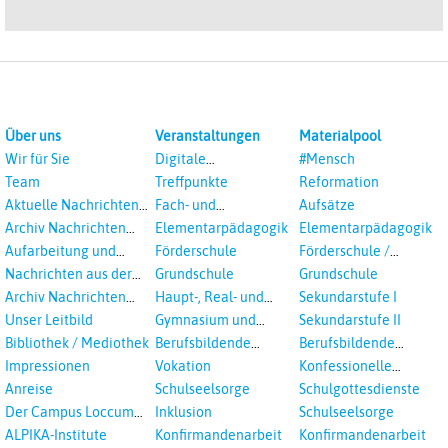
Über uns
Veranstaltungen
Materialpool
Wir für Sie
Digitale
#Mensch
Veranstaltungen
Team
Treffpunkte
Reformation
Aktuelle Nachrichten
Fach- und
Aufsätze
aus dem RPI
Studientagungen
Archiv Nachrichten
Elementarpädagogik
Elementarpädagogik
aus dem RPI ab 2018
Aufarbeitung und
Förderschule
Förderschule /
Prävention
Inklusion
Nachrichten aus der
Grundschule
Grundschule
sexualisierte Gewalt -
Landeskirche
Archiv Nachrichten
Haupt-, Real- und
Sekundarstufe I
Landeskirche und EKD
Hannovers
aus der Landeskirche
Oberschule
Unser Leitbild
Gymnasium und
Sekundarstufe II
in Auswahl
Gesamtschule
Bibliothek / Mediothek
Berufsbildende
Berufsbildende
Schulen
Schulen
Impressionen
Vokation
Konfessionelle
Kooperation
Anreise
Schulseelsorge
Schulgottesdienste
Der Campus Loccum
Inklusion
Schulseelsorge
und Loccumer
ALPIKA-Institute
Konfirmandenarbeit
Konfirmandenarbeit
Einrichtungen