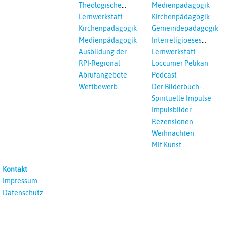
Theologische
Medienpädagogik
Fortbildungen,
Lernwerkstatt
Kirchenpädagogik
Ökumenisches und
Kirchenpädagogik
Gemeindepädagogik
Interreligöses Lernen
Medienpädagogik
Interreligioeses
Lernen
Ausbildung der
Lernwerkstatt
Vikar*innen
RPI-Regional
Loccumer Pelikan
Abrufangebote
Podcast
Wettbewerb
Der Bilderbuch-
Podcast
Spirituelle Impulse
Impulsbilder
Rezensionen
Weihnachten
Mit Kunst
unterrichten
Kontakt
Impressum
Datenschutz