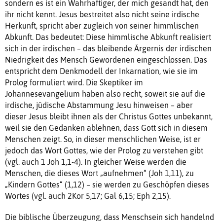
sondern es ist ein Wahrhaftiger, der mich gesandt hat, den
ihr nicht kennt. Jesus bestreitet also nicht seine irdische
Herkunft, spricht aber zugleich von seiner himmlischen
Abkunft. Das bedeutet: Diese himmlische Abkunft realisiert
sich in der irdischen – das bleibende Ärgernis der irdischen
Niedrigkeit des Mensch Gewordenen eingeschlossen. Das
entspricht dem Denkmodell der Inkarnation, wie sie im
Prolog formuliert wird. Die Skeptiker im
Johannesevangelium haben also recht, soweit sie auf die
irdische, jüdische Abstammung Jesu hinweisen – aber
dieser Jesus bleibt ihnen als der Christus Gottes unbekannt,
weil sie den Gedanken ablehnen, dass Gott sich in diesem
Menschen zeigt. So, in dieser menschlichen Weise, ist er
jedoch das Wort Gottes, wie der Prolog zu verstehen gibt
(vgl. auch 1 Joh 1,1-4). In gleicher Weise werden die
Menschen, die dieses Wort „aufnehmen“ (Joh 1,11), zu
„Kindern Gottes“ (1,12) – sie werden zu Geschöpfen dieses
Wortes (vgl. auch 2Kor 5,17; Gal 6,15; Eph 2,15).
Die biblische Überzeugung, dass Menschsein sich handelnd