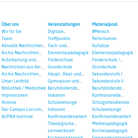
Über uns
Veranstaltungen
Materialpool
Wir für Sie
Digitale
#Mensch
Veranstaltungen
Team
Treffpunkte
Reformation
Aktuelle Nachrichten
Fach- und
Aufsätze
aus dem RPI
Studientagungen
Archiv Nachrichten
Elementarpädagogik
Elementarpädagogik
aus dem RPI ab 2018
Aufarbeitung und
Förderschule
Förderschule /
Prävention
Inklusion
Nachrichten aus der
Grundschule
Grundschule
sexualisierte Gewalt -
Landeskirche
Archiv Nachrichten
Haupt-, Real- und
Sekundarstufe I
Landeskirche und EKD
Hannovers
aus der Landeskirche
Oberschule
Unser Leitbild
Gymnasium und
Sekundarstufe II
in Auswahl
Gesamtschule
Bibliothek / Mediothek
Berufsbildende
Berufsbildende
Schulen
Schulen
Impressionen
Vokation
Konfessionelle
Kooperation
Anreise
Schulseelsorge
Schulgottesdienste
Der Campus Loccum
Inklusion
Schulseelsorge
und Loccumer
ALPIKA-Institute
Konfirmandenarbeit
Konfirmandenarbeit
Einrichtungen
Theologische
Medienpädagogik
Fortbildungen,
Lernwerkstatt
Kirchenpädagogik
Ökumenisches und
Kirchenpädagogik
Gemeindepädagogik