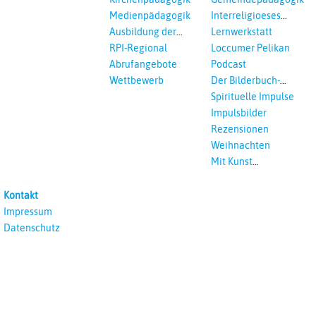
Interreligöses Lernen
Medienpädagogik
Interreligioeses
Lernen
Ausbildung der
Lernwerkstatt
Vikar*innen
RPI-Regional
Loccumer Pelikan
Abrufangebote
Podcast
Wettbewerb
Der Bilderbuch-
Podcast
Spirituelle Impulse
Impulsbilder
Rezensionen
Weihnachten
Mit Kunst
unterrichten
Kontakt
Impressum
Datenschutz