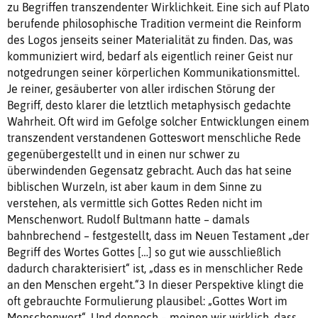
zu Begriffen transzendenter Wirklichkeit. Eine sich auf Plato
berufende philosophische Tradition vermeint die Reinform
des Logos jenseits seiner Materialität zu finden. Das, was
kommuniziert wird, bedarf als eigentlich reiner Geist nur
notgedrungen seiner körperlichen Kommunikationsmittel.
Je reiner, gesäuberter von aller irdischen Störung der
Begriff, desto klarer die letztlich metaphysisch gedachte
Wahrheit. Oft wird im Gefolge solcher Entwicklungen einem
transzendent verstandenen Gotteswort menschliche Rede
gegenübergestellt und in einen nur schwer zu
überwindenden Gegensatz gebracht. Auch das hat seine
biblischen Wurzeln, ist aber kaum in dem Sinne zu
verstehen, als vermittle sich Gottes Reden nicht im
Menschenwort. Rudolf Bultmann hatte – damals
bahnbrechend – festgestellt, dass im Neuen Testament „der
Begriff des Wortes Gottes […] so gut wie ausschließlich
dadurch charakterisiert“ ist, „dass es in menschlicher Rede
an den Menschen ergeht.“3 In dieser Perspektive klingt die
oft gebrauchte Formulierung plausibel: „Gottes Wort im
Menschenwort“. Und dennoch – meinen wir wirklich, dass