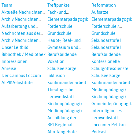
Veranstaltungen
Team
Treffpunkte
Reformation
Aktuelle Nachrichten
Fach- und
Aufsätze
aus dem RPI
Studientagungen
Archiv Nachrichten
Elementarpädagogik
Elementarpädagogik
aus dem RPI ab 2018
Aufarbeitung und
Förderschule
Förderschule /
Prävention
Inklusion
Nachrichten aus der
Grundschule
Grundschule
sexualisierte Gewalt -
Landeskirche
Archiv Nachrichten
Haupt-, Real- und
Sekundarstufe I
Landeskirche und EKD
Hannovers
aus der Landeskirche
Oberschule
Unser Leitbild
Gymnasium und
Sekundarstufe II
in Auswahl
Gesamtschule
Bibliothek / Mediothek
Berufsbildende
Berufsbildende
Schulen
Schulen
Impressionen
Vokation
Konfessionelle
Kooperation
Anreise
Schulseelsorge
Schulgottesdienste
Der Campus Loccum
Inklusion
Schulseelsorge
und Loccumer
ALPIKA-Institute
Konfirmandenarbeit
Konfirmandenarbeit
Einrichtungen
Theologische
Medienpädagogik
Fortbildungen,
Lernwerkstatt
Kirchenpädagogik
Ökumenisches und
Kirchenpädagogik
Gemeindepädagogik
Interreligöses Lernen
Medienpädagogik
Interreligioeses
Lernen
Ausbildung der
Lernwerkstatt
Vikar*innen
RPI-Regional
Loccumer Pelikan
Abrufangebote
Podcast