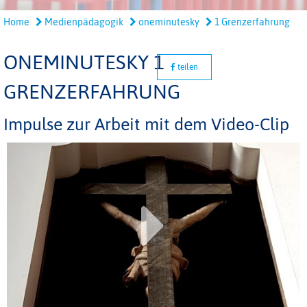
Home
Medienpädagogik
oneminutesky
1 Grenzerfahrung
ONEMINUTESKY 1
teilen
GRENZERFAHRUNG
Impulse zur Arbeit mit dem Video-Clip
Play
Video