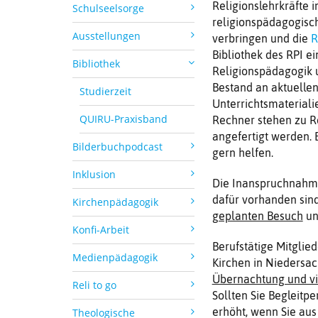
Religionslehrkräfte 
Schulseelsorge
religionspädagogisc
Ausstellungen
verbringen und die
R
Bibliothek des RPI e
Bibliothek
Religionspädagogik 
Bestand an aktuellen
Studierzeit
Unterrichtsmateriali
QUIRU-Praxisband
Rechner stehen zu R
angefertigt werden. 
Bilderbuchpodcast
gern helfen.
Inklusion
Die Inanspruchnahme 
dafür vorhanden sind;
Kirchenpädagogik
geplanten Besuch
un
Konfi-Arbeit
Berufstätige Mitglie
Medienpädagogik
Kirchen in Niedersa
Übernachtung und vi
Reli to go
Sollten Sie Begleitp
erhöht, wenn Sie au
Theologische