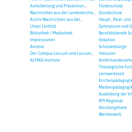
2018
Aufarbeitung und Prävention
Förderschule
sexualisierte Gewalt - Landeskirche
Nachrichten aus der Landeskirche
Grundschule
und EKD
Hannovers
Archiv Nachrichten aus der
Haupt-, Real- und
Landeskirche in Auswahl
Unser Leitbild
Gymnasium und G
Bibliothek / Mediothek
Berufsbildende S
Impressionen
Vokation
Anreise
Schulseelsorge
Der Campus Loccum und Loccumer
Inklusion
Einrichtungen
ALPIKA-Institute
Konfirmandenarbe
Theologische For
Ökumenisches und
Lernwerkstatt
Lernen
Kirchenpädagogi
Medienpädagogi
Ausbildung der Vi
RPI-Regional
Abrufangebote
Wettbewerb