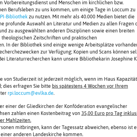
im Vorbereitungsdienst und Menschen im kirchlichen bzw.
hen Berufsleben zu uns kommen, um einige Tage in Loccum zu
PI-Bibliothek
zu nutzen. Mit mehr als 40.000 Medien bietet die
ine profunde Auswahl an Literatur und Medien zu allen Fragen 
und zu ausgewählten anderen Disziplinen sowie einen breiten
 theologischen Zeitschriften und praktischen
en. In der Bibliothek sind einige wenige Arbeitsplätze vorhande
echerchezwecken zur Verfügung; Kopien und Scans können sel
Bei Literaturrecherchen kann unsere Bibliothekarin Josephine K
von Studierzeit ist jederzeit möglich, wenn im Haus Kapazitä
 dies erfragen Sie bitte
bis spätestens 4 Wochen vor Ihrem
ter
rpi.loccum@evlka.de
.
der einer der Gliedkirchen der Konföderation evangelischer
chsen zahlen einen Kostenbeitrag von
35,00 Euro pro Tag inklus
er Mahlzeiten.
ersonen mitbringen, kann der Tagessatz abweichen, ebenso ist e
s einer anderen Landeskirche kommen.