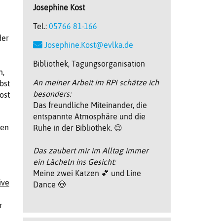
Josephine
Kost
Tel.:
05766 81-166
der
Josephine.Kost@evlka.de
Bibliothek, Tagungsorganisation
n,
An meiner Arbeit im RPI schätze ich
bst
besonders:
ost
Das freundliche Miteinander, die
entspannte Atmosphäre und die
ten
Ruhe in der Bibliothek. 😉
Das zaubert mir im Alltag immer
ein Lächeln ins Gesicht:
Meine zwei Katzen 💕 und Line
ive
Dance 🤠
r