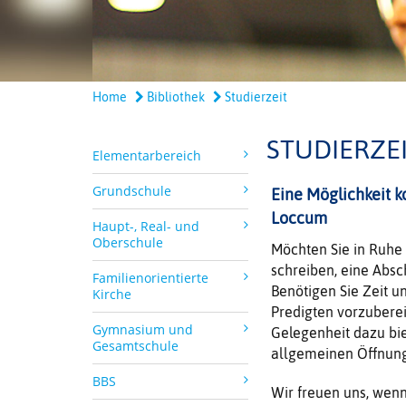
Home
Bibliothek
Studierzeit
STUDIERZE
Elementarbereich
Grundschule
Eine Möglichkeit k
Loccum
Haupt-, Real- und
Oberschule
Möchten Sie in Ruhe
schreiben, eine Absc
Familienorientierte
Benötigen Sie Zeit u
Kirche
Predigten vorzubere
Gymnasium und
Gelegenheit dazu bie
Gesamtschule
allgemeinen Öffnung
BBS
Wir freuen uns, wenn