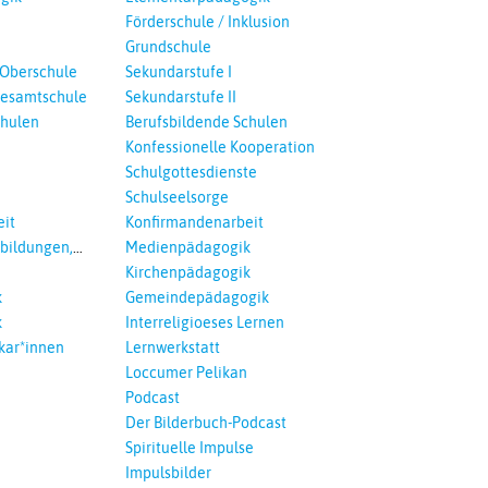
Förderschule / Inklusion
Grundschule
 Oberschule
Sekundarstufe I
esamtschule
Sekundarstufe II
chulen
Berufsbildende Schulen
Konfessionelle Kooperation
Schulgottesdienste
Schulseelsorge
it
Konfirmandenarbeit
tbildungen,
Medienpädagogik
 Interreligöses
Kirchenpädagogik
k
Gemeindepädagogik
k
Interreligioeses Lernen
kar*innen
Lernwerkstatt
Loccumer Pelikan
Podcast
Der Bilderbuch-Podcast
Spirituelle Impulse
Impulsbilder