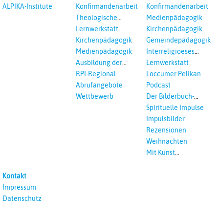
und Loccumer
ALPIKA-Institute
Konfirmandenarbeit
Konfirmandenarbeit
Einrichtungen
Theologische
Medienpädagogik
Fortbildungen,
Lernwerkstatt
Kirchenpädagogik
Ökumenisches und
Kirchenpädagogik
Gemeindepädagogik
Interreligöses Lernen
Medienpädagogik
Interreligioeses
Lernen
Ausbildung der
Lernwerkstatt
Vikar*innen
RPI-Regional
Loccumer Pelikan
Abrufangebote
Podcast
Wettbewerb
Der Bilderbuch-
Podcast
Spirituelle Impulse
Impulsbilder
Rezensionen
Weihnachten
Mit Kunst
unterrichten
Kontakt
Impressum
Datenschutz