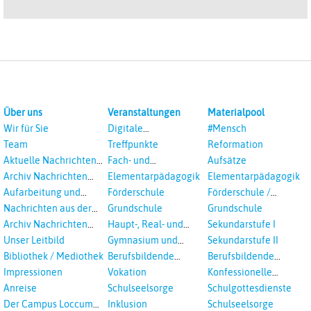
Über uns
Veranstaltungen
Materialpool
Wir für Sie
Digitale
#Mensch
Veranstaltungen
Team
Treffpunkte
Reformation
Aktuelle Nachrichten
Fach- und
Aufsätze
aus dem RPI
Studientagungen
Archiv Nachrichten
Elementarpädagogik
Elementarpädagogik
aus dem RPI ab 2018
Aufarbeitung und
Förderschule
Förderschule /
Prävention
Inklusion
Nachrichten aus der
Grundschule
Grundschule
sexualisierte Gewalt -
Landeskirche
Archiv Nachrichten
Haupt-, Real- und
Sekundarstufe I
Landeskirche und EKD
Hannovers
aus der Landeskirche
Oberschule
Unser Leitbild
Gymnasium und
Sekundarstufe II
in Auswahl
Gesamtschule
Bibliothek / Mediothek
Berufsbildende
Berufsbildende
Schulen
Schulen
Impressionen
Vokation
Konfessionelle
Kooperation
Anreise
Schulseelsorge
Schulgottesdienste
Der Campus Loccum
Inklusion
Schulseelsorge