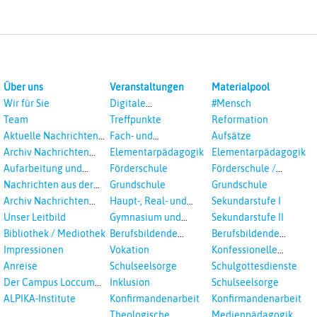
Über uns
Veranstaltungen
Materialpool
Wir für Sie
Digitale
#Mensch
Veranstaltungen
Team
Treffpunkte
Reformation
Aktuelle Nachrichten
Fach- und
Aufsätze
aus dem RPI
Studientagungen
Archiv Nachrichten
Elementarpädagogik
Elementarpädagogik
aus dem RPI ab 2018
Aufarbeitung und
Förderschule
Förderschule /
Prävention
Inklusion
Nachrichten aus der
Grundschule
Grundschule
sexualisierte Gewalt -
Landeskirche
Archiv Nachrichten
Haupt-, Real- und
Sekundarstufe I
Landeskirche und EKD
Hannovers
aus der Landeskirche
Oberschule
Unser Leitbild
Gymnasium und
Sekundarstufe II
in Auswahl
Gesamtschule
Bibliothek / Mediothek
Berufsbildende
Berufsbildende
Schulen
Schulen
Impressionen
Vokation
Konfessionelle
Kooperation
Anreise
Schulseelsorge
Schulgottesdienste
Der Campus Loccum
Inklusion
Schulseelsorge
und Loccumer
ALPIKA-Institute
Konfirmandenarbeit
Konfirmandenarbeit
Einrichtungen
Theologische
Medienpädagogik