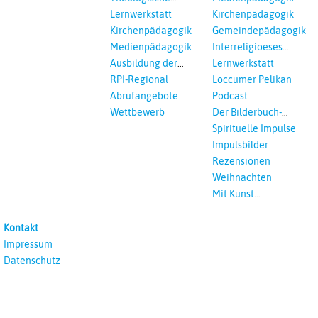
Fortbildungen,
Lernwerkstatt
Kirchenpädagogik
Ökumenisches und
Kirchenpädagogik
Gemeindepädagogik
Interreligöses Lernen
Medienpädagogik
Interreligioeses
Lernen
Ausbildung der
Lernwerkstatt
Vikar*innen
RPI-Regional
Loccumer Pelikan
Abrufangebote
Podcast
Wettbewerb
Der Bilderbuch-
Podcast
Spirituelle Impulse
Impulsbilder
Rezensionen
Weihnachten
Mit Kunst
unterrichten
Kontakt
Impressum
Datenschutz