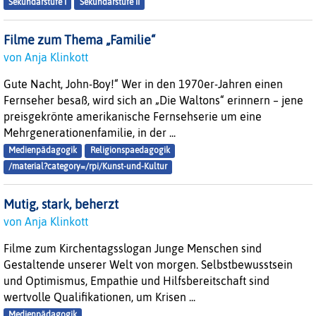
Sekundarstufe I
Sekundarstufe II
Filme zum Thema „Familie“
von Anja Klinkott
Gute Nacht, John-Boy!“ Wer in den 1970er-Jahren einen
Fernseher besaß, wird sich an „Die Waltons“ erinnern – jene
preisgekrönte amerikanische Fernsehserie um eine
Mehrgenerationenfamilie, in der ...
Medienpädagogik
Religionspaedagogik
/material?category=/rpi/Kunst-und-Kultur
Mutig, stark, beherzt
von Anja Klinkott
Filme zum Kirchentagsslogan Junge Menschen sind
Gestaltende unserer Welt von morgen. Selbstbewusstsein
und Optimismus, Empathie und Hilfsbereitschaft sind
wertvolle Qualifikationen, um Krisen ...
Medienpädagogik