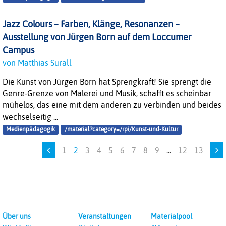
Jazz Colours – Farben, Klänge, Resonanzen –
Ausstellung von Jürgen Born auf dem Loccumer
Campus
von Matthias Surall
Die Kunst von Jürgen Born hat Sprengkraft! Sie sprengt die
Genre-Grenze von Malerei und Musik, schafft es scheinbar
mühelos, das eine mit dem anderen zu verbinden und beides
wechselseitig ...
Medienpädagogik
/material?category=/rpi/Kunst-und-Kultur
1
2
3
4
5
6
7
8
9
...
12
13
Über uns
Veranstaltungen
Materialpool