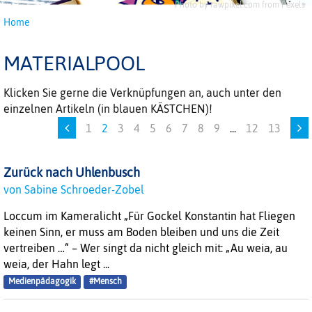
Photo by rawpixel.com from Pexels
Home
MATERIALPOOL
Klicken Sie gerne die Verknüpfungen an, auch unter den
einzelnen Artikeln (in blauen KÄSTCHEN)!
1
2
3
4
5
6
7
8
9
...
12
13
Zurück nach Uhlenbusch
von Sabine Schroeder-Zobel
Loccum im Kameralicht „Für Gockel Konstantin hat Fliegen
keinen Sinn, er muss am Boden bleiben und uns die Zeit
vertreiben …“ – Wer singt da nicht gleich mit: „Au weia, au
weia, der Hahn legt ...
Medienpädagogik
#Mensch