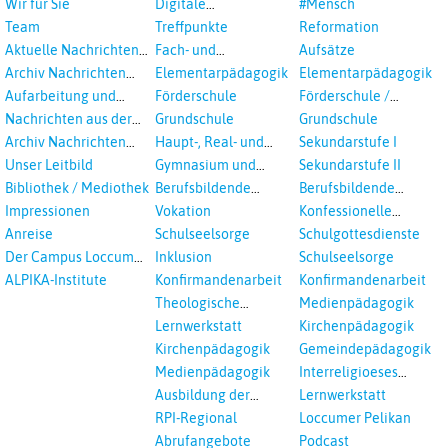
Wir für Sie
Digitale
#Mensch
Veranstaltungen
Team
Treffpunkte
Reformation
Aktuelle Nachrichten
Fach- und
Aufsätze
aus dem RPI
Studientagungen
Archiv Nachrichten
Elementarpädagogik
Elementarpädagogik
aus dem RPI ab 2018
Aufarbeitung und
Förderschule
Förderschule /
Prävention
Inklusion
Nachrichten aus der
Grundschule
Grundschule
sexualisierte Gewalt -
Landeskirche
Archiv Nachrichten
Haupt-, Real- und
Sekundarstufe I
Landeskirche und EKD
Hannovers
aus der Landeskirche
Oberschule
Unser Leitbild
Gymnasium und
Sekundarstufe II
in Auswahl
Gesamtschule
Bibliothek / Mediothek
Berufsbildende
Berufsbildende
Schulen
Schulen
Impressionen
Vokation
Konfessionelle
Kooperation
Anreise
Schulseelsorge
Schulgottesdienste
Der Campus Loccum
Inklusion
Schulseelsorge
und Loccumer
ALPIKA-Institute
Konfirmandenarbeit
Konfirmandenarbeit
Einrichtungen
Theologische
Medienpädagogik
Fortbildungen,
Lernwerkstatt
Kirchenpädagogik
Ökumenisches und
Kirchenpädagogik
Gemeindepädagogik
Interreligöses Lernen
Medienpädagogik
Interreligioeses
Lernen
Ausbildung der
Lernwerkstatt
Vikar*innen
RPI-Regional
Loccumer Pelikan
Abrufangebote
Podcast