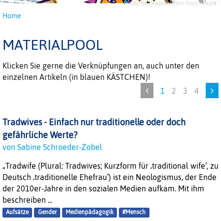
Photo by rawpixel.com from Pexels
Home
MATERIALPOOL
Klicken Sie gerne die Verknüpfungen an, auch unter den
einzelnen Artikeln (in blauen KÄSTCHEN)!
1
2
3
4
Tradwives - Einfach nur traditionelle oder doch
gefährliche Werte?
von Sabine Schroeder-Zobel
„Tradwife (Plural: Tradwives; Kurzform für ‚traditional wife‘, zu
Deutsch ‚traditionelle Ehefrau‘) ist ein Neologismus, der Ende
der 2010er-Jahre in den sozialen Medien aufkam. Mit ihm
beschreiben ...
Aufsätze
Gender
Medienpädagogik
#Mensch