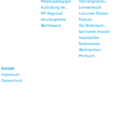
Medienpädagogik
Interreligioeses
Lernen
Ausbildung der
Lernwerkstatt
Vikar*innen
RPI-Regional
Loccumer Pelikan
Abrufangebote
Podcast
Wettbewerb
Der Bilderbuch-
Podcast
Spirituelle Impulse
Impulsbilder
Rezensionen
Weihnachten
Mit Kunst
unterrichten
Kontakt
Impressum
Datenschutz