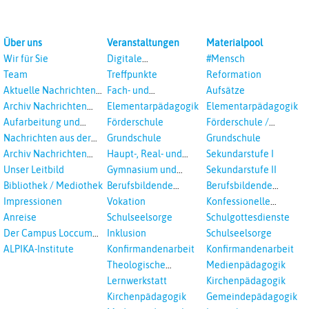
Über uns
Veranstaltungen
Materialpool
Wir für Sie
Digitale
#Mensch
Veranstaltungen
Team
Treffpunkte
Reformation
Aktuelle Nachrichten
Fach- und
Aufsätze
aus dem RPI
Studientagungen
Archiv Nachrichten
Elementarpädagogik
Elementarpädagogik
aus dem RPI ab 2018
Aufarbeitung und
Förderschule
Förderschule /
Prävention
Inklusion
Nachrichten aus der
Grundschule
Grundschule
sexualisierte Gewalt -
Landeskirche
Archiv Nachrichten
Haupt-, Real- und
Sekundarstufe I
Landeskirche und EKD
Hannovers
aus der Landeskirche
Oberschule
Unser Leitbild
Gymnasium und
Sekundarstufe II
in Auswahl
Gesamtschule
Bibliothek / Mediothek
Berufsbildende
Berufsbildende
Schulen
Schulen
Impressionen
Vokation
Konfessionelle
Kooperation
Anreise
Schulseelsorge
Schulgottesdienste
Der Campus Loccum
Inklusion
Schulseelsorge
und Loccumer
ALPIKA-Institute
Konfirmandenarbeit
Konfirmandenarbeit
Einrichtungen
Theologische
Medienpädagogik
Fortbildungen,
Lernwerkstatt
Kirchenpädagogik
Ökumenisches und
Kirchenpädagogik
Gemeindepädagogik
Interreligöses Lernen