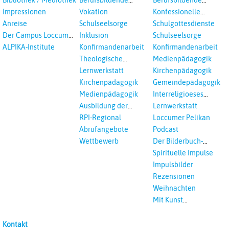
Schulen
Schulen
Impressionen
Vokation
Konfessionelle
Kooperation
Anreise
Schulseelsorge
Schulgottesdienste
Der Campus Loccum
Inklusion
Schulseelsorge
und Loccumer
ALPIKA-Institute
Konfirmandenarbeit
Konfirmandenarbeit
Einrichtungen
Theologische
Medienpädagogik
Fortbildungen,
Lernwerkstatt
Kirchenpädagogik
Ökumenisches und
Kirchenpädagogik
Gemeindepädagogik
Interreligöses Lernen
Medienpädagogik
Interreligioeses
Lernen
Ausbildung der
Lernwerkstatt
Vikar*innen
RPI-Regional
Loccumer Pelikan
Abrufangebote
Podcast
Wettbewerb
Der Bilderbuch-
Podcast
Spirituelle Impulse
Impulsbilder
Rezensionen
Weihnachten
Mit Kunst
unterrichten
Kontakt