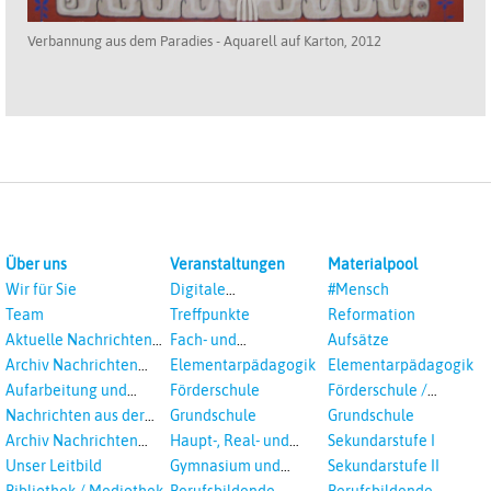
Verbannung aus dem Paradies - Aquarell auf Karton, 2012
Über uns
Veranstaltungen
Materialpool
Wir für Sie
Digitale
#Mensch
Veranstaltungen
Team
Treffpunkte
Reformation
Aktuelle Nachrichten
Fach- und
Aufsätze
aus dem RPI
Studientagungen
Archiv Nachrichten
Elementarpädagogik
Elementarpädagogik
aus dem RPI ab 2018
Aufarbeitung und
Förderschule
Förderschule /
Prävention
Inklusion
Nachrichten aus der
Grundschule
Grundschule
sexualisierte Gewalt -
Landeskirche
Archiv Nachrichten
Haupt-, Real- und
Sekundarstufe I
Landeskirche und EKD
Hannovers
aus der Landeskirche
Oberschule
Unser Leitbild
Gymnasium und
Sekundarstufe II
in Auswahl
Gesamtschule
Bibliothek / Mediothek
Berufsbildende
Berufsbildende