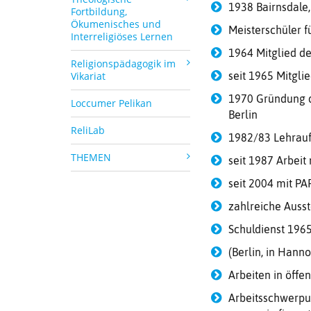
1938 Bairnsdale, 
Fortbildung,
Ökumenisches und
Meisterschüler f
Interreligiöses Lernen
1964 Mitglied de
Religionspädagogik im
Vikariat
seit 1965 Mitgli
1970 Gründung d
Loccumer Pelikan
Berlin
ReliLab
1982/83 Lehrauf
THEMEN
seit 1987 Arbeit
seit 2004 mit P
zahlreiche Ausst
Schuldienst 196
(Berlin, in Hann
Arbeiten in öff
Arbeitsschwerpu