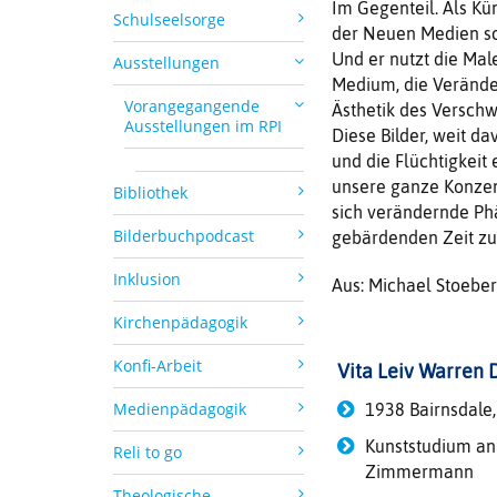
Im Gegenteil. Als Kün
Schulseelsorge
der Neuen Medien sc
Und er nutzt die Male
Ausstellungen
Medium, die Veränder
Vorangegangende
Ästhetik des Versch
Ausstellungen im RPI
Diese Bilder, weit da
und die Flüchtigkeit 
unsere ganze Konzen
Bibliothek
sich verändernde Ph
Bilderbuchpodcast
gebärdenden Zeit zu 
Inklusion
Aus: Michael Stoeb
Kirchenpädagogik
Konfi-Arbeit
Vita Leiv Warren
Medienpädagogik
1938 Bairnsdale, 
Kunststudium an 
Reli to go
Zimmermann
Theologische