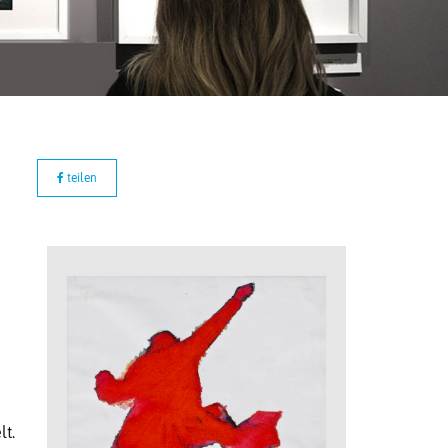
teilen
lt.