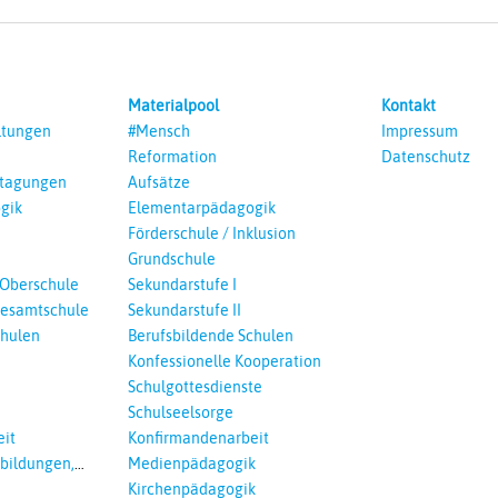
Materialpool
Kontakt
ltungen
#Mensch
Impressum
Reformation
Datenschutz
ntagungen
Aufsätze
gik
Elementarpädagogik
Förderschule / Inklusion
Grundschule
 Oberschule
Sekundarstufe I
esamtschule
Sekundarstufe II
chulen
Berufsbildende Schulen
Konfessionelle Kooperation
Schulgottesdienste
Schulseelsorge
it
Konfirmandenarbeit
tbildungen,
Medienpädagogik
 Interreligöses
Kirchenpädagogik