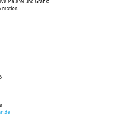
ive Malerei und Grafik:
 motion.
n
6
e
n.de