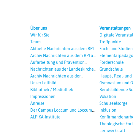
Über uns
Veranstaltungen
Wir für Sie
Digitale Veransta
Team
Treffpunkte
Aktuelle Nachrichten aus dem RPI
Fach- und Studie
Archiv Nachrichten aus dem RPI ab
Elementarpädago
2018
Aufarbeitung und Prävention
Förderschule
sexualisierte Gewalt - Landeskirche
Nachrichten aus der Landeskirche
Grundschule
und EKD
Hannovers
Archiv Nachrichten aus der
Haupt-, Real- und
Landeskirche in Auswahl
Unser Leitbild
Gymnasium und G
Bibliothek / Mediothek
Berufsbildende S
Impressionen
Vokation
Anreise
Schulseelsorge
Der Campus Loccum und Loccumer
Inklusion
Einrichtungen
ALPIKA-Institute
Konfirmandenarbe
Theologische For
Ökumenisches und
Lernwerkstatt