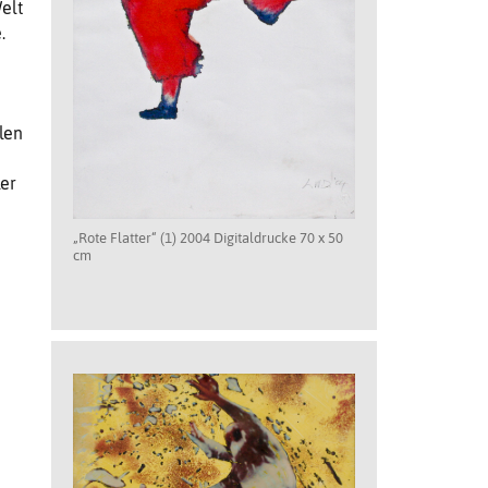
elt
.
len
er
„Rote Flatter“ (1) 2004 Digitaldrucke 70 x 50
cm