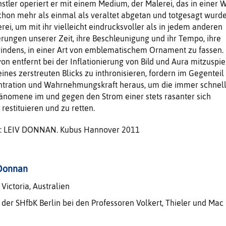
stler operiert er mit einem Medium, der Malerei, das in einer W
hon mehr als einmal als veraltet abgetan und totgesagt wurde
rei, um mit ihr vielleicht eindrucksvoller als in jedem anderen
ungen unserer Zeit, ihre Beschleunigung und ihr Tempo, ihre
windens, in einer Art von emblematischem Ornament zu fassen.
von entfernt bei der Inflationierung von Bild und Aura mitzuspie
eines zerstreuten Blicks zu inthronisieren, fordern im Gegenteil
tration und Wahrnehmungskraft heraus, um die immer schnell
änomene im und gegen den Strom einer stets rasanter sich
restituieren und zu retten.
er: LEIV DONNAN. Kubus Hannover 2011
 Donnan
Victoria, Australien
der SHfbK Berlin bei den Professoren Volkert, Thieler und Mac