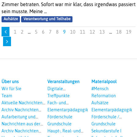
Zimmer betraten. Sofort war mir klar, dass irgendwas passiert
sein musste. Meine ...
Aufsätze
Verantwortung und Teilhabe
1
2
...
5
6
7
8
9
10
11
12
13
...
18
19
Über uns
Veranstaltungen
Materialpool
Wir für Sie
Digitale
#Mensch
Veranstaltungen
Team
Treffpunkte
Reformation
Aktuelle Nachrichten
Fach- und
Aufsätze
aus dem RPI
Studientagungen
Archiv Nachrichten
Elementarpädagogik
Elementarpädagogik
aus dem RPI ab 2018
Aufarbeitung und
Förderschule
Förderschule /
Prävention
Inklusion
Nachrichten aus der
Grundschule
Grundschule
sexualisierte Gewalt -
Landeskirche
Archiv Nachrichten
Haupt-, Real- und
Sekundarstufe I
Landeskirche und EKD
Hannovers
aus der Landeskirche
Oberschule