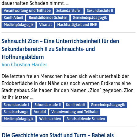
dauerhaften Schaden nimmt. ...
Verantwortung und Teilhabe
Sekundarstufe I
Sekundarstufe II
Konfi-Arbeit
Berufsbildende Schulen
Gemeindepädagogik
Medienpädagogik
Vikariat
Nachhaltigkeit und BNE
Sehnsucht Zion – Eine Unterrichtseinheit für den
Sekundarbereich II zu Sehnsuchts- und
Hoffnungsbildern
Von Christina Harder
Die letzten freien Menschen haben sich weit unterhalb der
Erdoberfläche in der Nähe des noch warmen Erdkerns eine
Stadt gebaut. Sie haben ihr den Namen „Zion“ gegeben. Zion
ist ihr letzter ...
Sekundarstufe I
Sekundarstufe II
Konfi-Arbeit
Gemeindepädagogik
Schulseelsorge
Vorbild
Verantwortung und Teilhabe
Medienpädagogik
Weihnachten
Berufsbildende Schulen
Die Geschichte von Stadt und Turm – Babel als