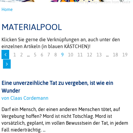
Photo by rawpixel.com from Pexels
Home
MATERIALPOOL
Klicken Sie gerne die Verknüpfungen an, auch unter den
einzelnen Artikeln (in blauen KÄSTCHEN)!
1
2
...
5
6
7
8
9
10
11
12
13
...
18
19
Eine unverzeihliche Tat zu vergeben, ist wie ein
Wunder
von Claas Cordemann
Darf ein Mensch, der einen anderen Menschen tötet, auf
Vergebung hoffen? Mord ist nicht Totschlag. Mord ist
vorsätzlich, geplant, im vollen Bewusstsein der Tat, in jedem
Fall niederträchtig. ...