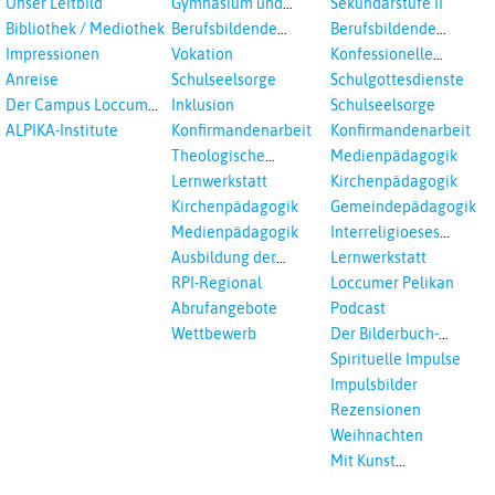
Unser Leitbild
Gymnasium und
Sekundarstufe II
in Auswahl
Gesamtschule
Bibliothek / Mediothek
Berufsbildende
Berufsbildende
Schulen
Schulen
Impressionen
Vokation
Konfessionelle
Kooperation
Anreise
Schulseelsorge
Schulgottesdienste
Der Campus Loccum
Inklusion
Schulseelsorge
und Loccumer
ALPIKA-Institute
Konfirmandenarbeit
Konfirmandenarbeit
Einrichtungen
Theologische
Medienpädagogik
Fortbildungen,
Lernwerkstatt
Kirchenpädagogik
Ökumenisches und
Kirchenpädagogik
Gemeindepädagogik
Interreligöses Lernen
Medienpädagogik
Interreligioeses
Lernen
Ausbildung der
Lernwerkstatt
Vikar*innen
RPI-Regional
Loccumer Pelikan
Abrufangebote
Podcast
Wettbewerb
Der Bilderbuch-
Podcast
Spirituelle Impulse
Impulsbilder
Rezensionen
Weihnachten
Mit Kunst
unterrichten