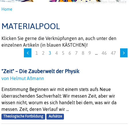
Photo by rawpixel.com from Pexels
Home
MATERIALPOOL
Klicken Sie gerne die Verknüpfungen an, auch unter den
einzelnen Artikeln (in blauen KÄSTCHEN)!
1
2
3
4
5
6
7
8
9
...
46
47
"Zeit" – Die Zauberwelt der Physik
von Helmut Aßmann
Einstimmung Beginnen wir mit einem stets aufs Neue
überraschenden Sachverhalt: Wir messen Zeit, aber wir
wissen nicht, worum es sich handelt bei dem, was wir da
messen. Zeit, deren Verlauf wir ...
Theologische Fortbildung
Aufsätze