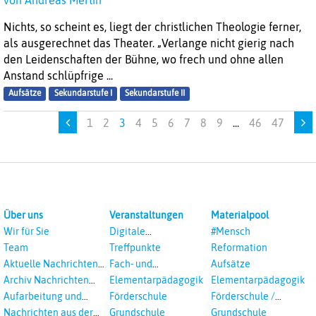
von Andreas Mertin
Nichts, so scheint es, liegt der christlichen Theologie ferner,
als ausgerechnet das Theater. „Verlange nicht gierig nach
den Leidenschaften der Bühne, wo frech und ohne allen
Anstand schlüpfrige ...
Aufsätze
Sekundarstufe I
Sekundarstufe II
1
2
3
4
5
6
7
8
9
...
46
47
Über uns
Veranstaltungen
Materialpool
Wir für Sie
Digitale
#Mensch
Veranstaltungen
Team
Treffpunkte
Reformation
Aktuelle Nachrichten
Fach- und
Aufsätze
aus dem RPI
Studientagungen
Archiv Nachrichten
Elementarpädagogik
Elementarpädagogik
aus dem RPI ab 2018
Aufarbeitung und
Förderschule
Förderschule /
Prävention
Inklusion
Nachrichten aus der
Grundschule
Grundschule