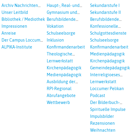
sexualisierte Gewalt -
Landeskirche
Archiv Nachrichten
Haupt-, Real- und
Sekundarstufe I
Landeskirche und EKD
Hannovers
aus der Landeskirche
Oberschule
Unser Leitbild
Gymnasium und
Sekundarstufe II
in Auswahl
Gesamtschule
Bibliothek / Mediothek
Berufsbildende
Berufsbildende
Schulen
Schulen
Impressionen
Vokation
Konfessionelle
Kooperation
Anreise
Schulseelsorge
Schulgottesdienste
Der Campus Loccum
Inklusion
Schulseelsorge
und Loccumer
ALPIKA-Institute
Konfirmandenarbeit
Konfirmandenarbeit
Einrichtungen
Theologische
Medienpädagogik
Fortbildungen,
Lernwerkstatt
Kirchenpädagogik
Ökumenisches und
Kirchenpädagogik
Gemeindepädagogik
Interreligöses Lernen
Medienpädagogik
Interreligioeses
Lernen
Ausbildung der
Lernwerkstatt
Vikar*innen
RPI-Regional
Loccumer Pelikan
Abrufangebote
Podcast
Wettbewerb
Der Bilderbuch-
Podcast
Spirituelle Impulse
Impulsbilder
Rezensionen
Weihnachten