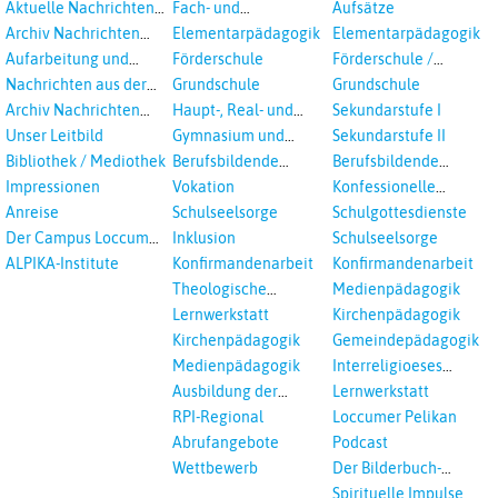
Aktuelle Nachrichten
Fach- und
Aufsätze
aus dem RPI
Studientagungen
Archiv Nachrichten
Elementarpädagogik
Elementarpädagogik
aus dem RPI ab 2018
Aufarbeitung und
Förderschule
Förderschule /
Prävention
Inklusion
Nachrichten aus der
Grundschule
Grundschule
sexualisierte Gewalt -
Landeskirche
Archiv Nachrichten
Haupt-, Real- und
Sekundarstufe I
Landeskirche und EKD
Hannovers
aus der Landeskirche
Oberschule
Unser Leitbild
Gymnasium und
Sekundarstufe II
in Auswahl
Gesamtschule
Bibliothek / Mediothek
Berufsbildende
Berufsbildende
Schulen
Schulen
Impressionen
Vokation
Konfessionelle
Kooperation
Anreise
Schulseelsorge
Schulgottesdienste
Der Campus Loccum
Inklusion
Schulseelsorge
und Loccumer
ALPIKA-Institute
Konfirmandenarbeit
Konfirmandenarbeit
Einrichtungen
Theologische
Medienpädagogik
Fortbildungen,
Lernwerkstatt
Kirchenpädagogik
Ökumenisches und
Kirchenpädagogik
Gemeindepädagogik
Interreligöses Lernen
Medienpädagogik
Interreligioeses
Lernen
Ausbildung der
Lernwerkstatt
Vikar*innen
RPI-Regional
Loccumer Pelikan
Abrufangebote
Podcast
Wettbewerb
Der Bilderbuch-
Podcast
Spirituelle Impulse