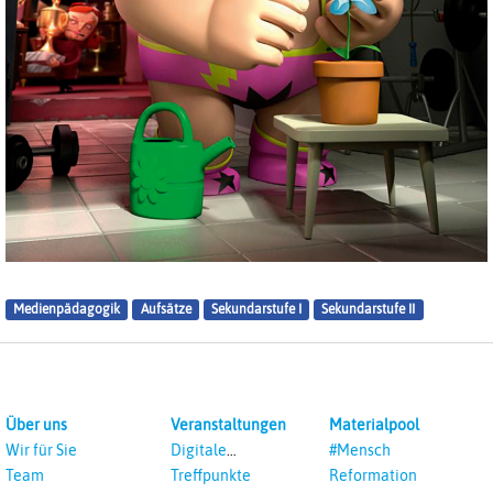
Medienpädagogik
Aufsätze
Sekundarstufe I
Sekundarstufe II
Über uns
Veranstaltungen
Materialpool
Wir für Sie
Digitale
#Mensch
Veranstaltungen
Team
Treffpunkte
Reformation