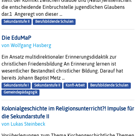
stellt der Konflikt zwischen Glaube und (Natur)Wissenschaft
die entscheidende Einbruchstelle jugendlichen Glaubens
dar.1 Angeregt von dieser ...
Sekundarstufe II
Berufsbildende Schulen
Die EduMaP
von Wolfgang Hasberg
Ein Ansatz multidirektionaler Erinnerungsdidaktik zur
christlichen Friedensbildung An Erinnerung lernen ist
wesentlicher Bestandteil christlicher Bildung. Darauf hat
bereits Johann Baptist Metz ...
Sekundarstufe I
Sekundarstufe II
Konfi-Arbeit
Berufsbildende Schulen
Gemeindepädagogik
Kolonialgeschichte im Religionsunterricht?! Impulse für
die Sekundarstufe II
von Lukas Steinbeck
Vorüberlegungen zum Thema Kirchengeschichtliche Themen