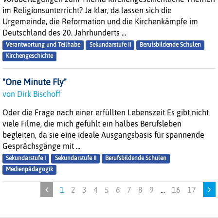
im Religionsunterricht? Ja klar, da lassen sich die
Urgemeinde, die Reformation und die Kirchenkämpfe im
Deutschland des 20. Jahrhunderts ...
Verantwortung und Teilhabe
Sekundarstufe II
Berufsbildende Schulen
Kirchengeschichte
"One Minute Fly"
von Dirk Bischoff
Oder die Frage nach einer erfüllten Lebenszeit Es gibt nicht
viele Filme, die mich gefühlt ein halbes Berufsleben
begleiten, da sie eine ideale Ausgangsbasis für spannende
Gesprächsgänge mit ...
Sekundarstufe I
Sekundarstufe II
Berufsbildende Schulen
Medienpädagogik
1
2
3
4
5
6
7
8
9
...
16
17