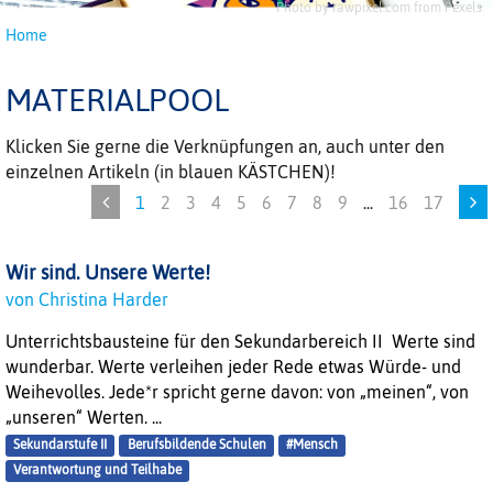
Photo by rawpixel.com from Pexels
Home
MATERIALPOOL
Klicken Sie gerne die Verknüpfungen an, auch unter den
einzelnen Artikeln (in blauen KÄSTCHEN)!
1
2
3
4
5
6
7
8
9
...
16
17
Wir sind. Unsere Werte!
von Christina Harder
Unterrichtsbausteine für den Sekundarbereich II Werte sind
wunderbar. Werte verleihen jeder Rede etwas Würde- und
Weihevolles. Jede*r spricht gerne davon: von „meinen“, von
„unseren“ Werten. ...
Sekundarstufe II
Berufsbildende Schulen
#Mensch
Verantwortung und Teilhabe