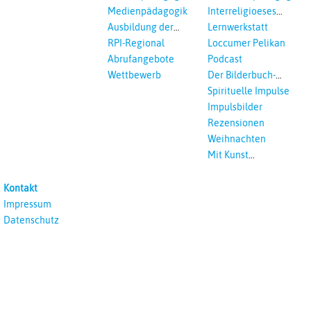
Interreligöses Lernen
Medienpädagogik
Interreligioeses
Lernen
Ausbildung der
Lernwerkstatt
Vikar*innen
RPI-Regional
Loccumer Pelikan
Abrufangebote
Podcast
Wettbewerb
Der Bilderbuch-
Podcast
Spirituelle Impulse
Impulsbilder
Rezensionen
Weihnachten
Mit Kunst
unterrichten
Kontakt
Impressum
Datenschutz