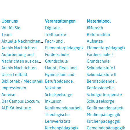
Über uns
Veranstaltungen
Materialpool
Wir für Sie
Digitale
#Mensch
Veranstaltungen
Team
Treffpunkte
Reformation
Aktuelle Nachrichten
Fach- und
Aufsätze
aus dem RPI
Studientagungen
Archiv Nachrichten
Elementarpädagogik
Elementarpädagogik
aus dem RPI ab 2018
Aufarbeitung und
Förderschule
Förderschule /
Prävention
Inklusion
Nachrichten aus der
Grundschule
Grundschule
sexualisierte Gewalt -
Landeskirche
Archiv Nachrichten
Haupt-, Real- und
Sekundarstufe I
Landeskirche und EKD
Hannovers
aus der Landeskirche
Oberschule
Unser Leitbild
Gymnasium und
Sekundarstufe II
in Auswahl
Gesamtschule
Bibliothek / Mediothek
Berufsbildende
Berufsbildende
Schulen
Schulen
Impressionen
Vokation
Konfessionelle
Kooperation
Anreise
Schulseelsorge
Schulgottesdienste
Der Campus Loccum
Inklusion
Schulseelsorge
und Loccumer
ALPIKA-Institute
Konfirmandenarbeit
Konfirmandenarbeit
Einrichtungen
Theologische
Medienpädagogik
Fortbildungen,
Lernwerkstatt
Kirchenpädagogik
Ökumenisches und
Kirchenpädagogik
Gemeindepädagogik