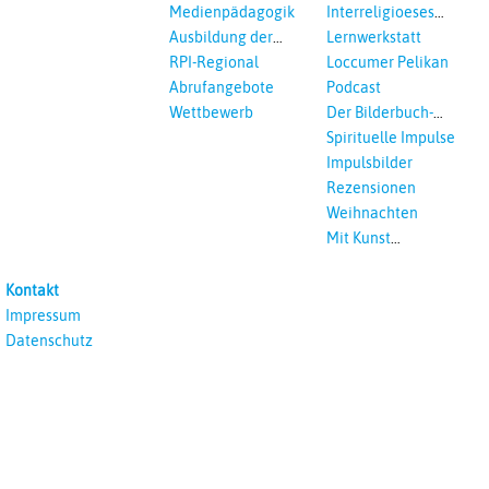
Medienpädagogik
Interreligioeses
Lernen
Ausbildung der
Lernwerkstatt
Vikar*innen
RPI-Regional
Loccumer Pelikan
Abrufangebote
Podcast
Wettbewerb
Der Bilderbuch-
Podcast
Spirituelle Impulse
Impulsbilder
Rezensionen
Weihnachten
Mit Kunst
unterrichten
Kontakt
Impressum
Datenschutz