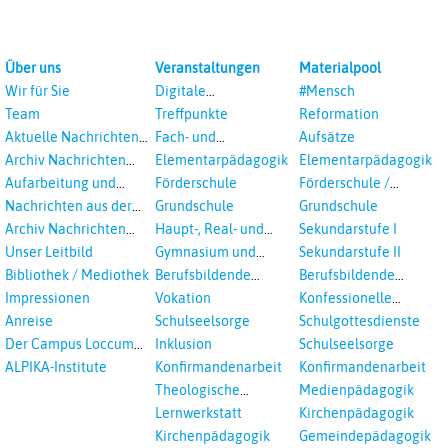
Über uns
Veranstaltungen
Materialpool
Wir für Sie
Digitale
#Mensch
Veranstaltungen
Team
Treffpunkte
Reformation
Aktuelle Nachrichten
Fach- und
Aufsätze
aus dem RPI
Studientagungen
Archiv Nachrichten
Elementarpädagogik
Elementarpädagogik
aus dem RPI ab 2018
Aufarbeitung und
Förderschule
Förderschule /
Prävention
Inklusion
Nachrichten aus der
Grundschule
Grundschule
sexualisierte Gewalt -
Landeskirche
Archiv Nachrichten
Haupt-, Real- und
Sekundarstufe I
Landeskirche und EKD
Hannovers
aus der Landeskirche
Oberschule
Unser Leitbild
Gymnasium und
Sekundarstufe II
in Auswahl
Gesamtschule
Bibliothek / Mediothek
Berufsbildende
Berufsbildende
Schulen
Schulen
Impressionen
Vokation
Konfessionelle
Kooperation
Anreise
Schulseelsorge
Schulgottesdienste
Der Campus Loccum
Inklusion
Schulseelsorge
und Loccumer
ALPIKA-Institute
Konfirmandenarbeit
Konfirmandenarbeit
Einrichtungen
Theologische
Medienpädagogik
Fortbildungen,
Lernwerkstatt
Kirchenpädagogik
Ökumenisches und
Kirchenpädagogik
Gemeindepädagogik
Interreligöses Lernen