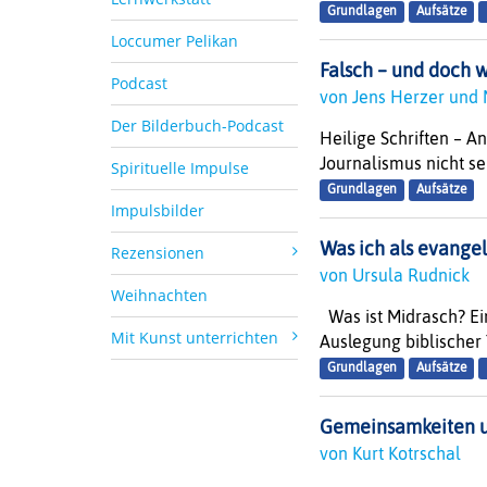
Grundlagen
Aufsätze
Loccumer Pelikan
Falsch – und doch
Podcast
von Jens Herzer und
Der Bilderbuch-Podcast
Heilige Schriften – A
Journalismus nicht se
Spirituelle Impulse
Grundlagen
Aufsätze
Impulsbilder
Was ich als evange
Rezensionen
von Ursula Rudnick
Weihnachten
Was ist Midrasch? Ein
Mit Kunst unterrichten
Auslegung biblischer 
Grundlagen
Aufsätze
Gemeinsamkeiten u
von Kurt Kotrschal