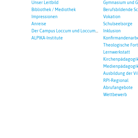
Landeskirche in Auswahl
Unser Leitbild
Gymnasium und G
Bibliothek / Mediothek
Berufsbildende S
Impressionen
Vokation
Anreise
Schulseelsorge
Der Campus Loccum und Loccumer
Inklusion
Einrichtungen
ALPIKA-Institute
Konfirmandenarbe
Theologische For
Ökumenisches und
Lernwerkstatt
Lernen
Kirchenpädagogi
Medienpädagogi
Ausbildung der Vi
RPI-Regional
Abrufangebote
Wettbewerb