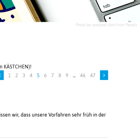
Photo by rawpixel.com from Pexels
uen KÄSTCHEN)!
1
2
3
4
5
6
7
8
9
...
46
47
sen wir, dass unsere Vorfahren sehr früh in der