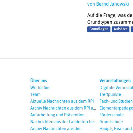
von Bernd Janowski
Auf die Frage, was de
Grundtypen zusammenf
Grundlagen
Aufsätze
Über uns
Veranstaltungen
Wir für Sie
Digitale Veransta
Team
Treffpunkte
Aktuelle Nachrichten aus dem RPI
Fach- und Studie
Archiv Nachrichten aus dem RPI ab
Elementarpädago
2018
Aufarbeitung und Prävention
Förderschule
sexualisierte Gewalt - Landeskirche
Nachrichten aus der Landeskirche
Grundschule
und EKD
Hannovers
Archiv Nachrichten aus der
Haupt-, Real- und