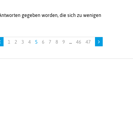
he Antworten gegeben worden, die sich zu wenigen
1
2
3
4
5
6
7
8
9
...
46
47