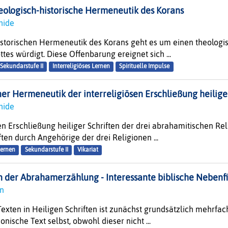
heologisch-historische Hermeneutik des Korans
hide
istorischen Hermeneutik des Korans geht es um einen theologi
tes würdigt. Diese Offenbarung ereignet sich ...
Sekundarstufe II
Interreligiöses Lernen
Spirituelle Impulse
er Hermeneutik der interreligiösen Erschließung heilige
hide
en Erschließung heiliger Schriften der drei abrahamitischen Re
ften durch Angehörige der drei Religionen ...
Lernen
Sekundarstufe II
Vikariat
n der Abrahamerzählung - Interessante biblische Nebenf
n
exten in Heiligen Schriften ist zunächst grundsätzlich mehrfac
nonische Text selbst, obwohl dieser nicht ...