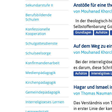
Sekundarstufe II
Anstöße für eine t
von Mouhanad Khorc
Berufsbildende
Schulen
In der theologisch-h
Selbstoffenbarung Got
Konfessionelle
Grundlagen
Aufsätze
Kooperation
Schulgottesdienste
Auf dem Weg zu ein
von Mouhanad Khorc
Schulseelsorge
Bei der interreligiös
Konfirmandenarbeit
es darum, diese Schri
Medienpädagogik
Aufsätze
Interreligiöses 
Kirchenpädagogik
Hagar und Ismael i
Gemeindepädagogik
von Thomas Nauman
Interreligioeses Lernen
Das Verständnis von T
in erster Linie der ka
Lernwerkstatt