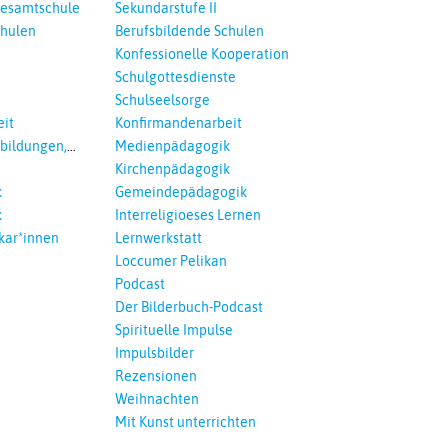
esamtschule
Sekundarstufe II
chulen
Berufsbildende Schulen
Konfessionelle Kooperation
Schulgottesdienste
Schulseelsorge
it
Konfirmandenarbeit
tbildungen,
Medienpädagogik
 Interreligöses
Kirchenpädagogik
k
Gemeindepädagogik
k
Interreligioeses Lernen
kar*innen
Lernwerkstatt
Loccumer Pelikan
Podcast
Der Bilderbuch-Podcast
Spirituelle Impulse
Impulsbilder
Rezensionen
Weihnachten
Mit Kunst unterrichten