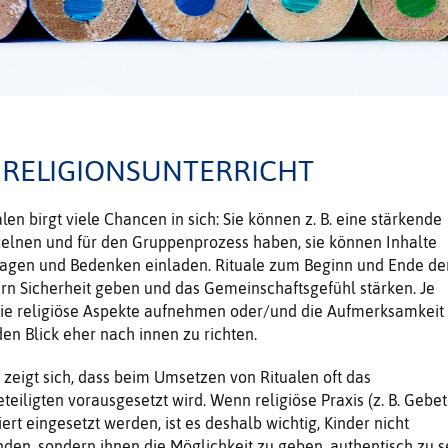
M RELIGIONSUNTERRICHT
len birgt viele Chancen in sich: Sie können z. B. eine stärkende
zelnen und für den Gruppenprozess haben, sie können Inhalte
ragen und Bedenken einladen. Rituale zum Beginn und Ende de
rn Sicherheit geben und das Gemeinschaftsgefühl stärken. Je
sie religiöse Aspekte aufnehmen oder/und die Aufmerksamkeit
den Blick eher nach innen zu richten.
zeigt sich, dass beim Umsetzen von Ritualen oft das
teiligten vorausgesetzt wird. Wenn religiöse Praxis (z. B. Gebet
siert eingesetzt werden, ist es deshalb wichtig, Kinder nicht
inden, sondern ihnen die Möglichkeit zu geben, authentisch zu s