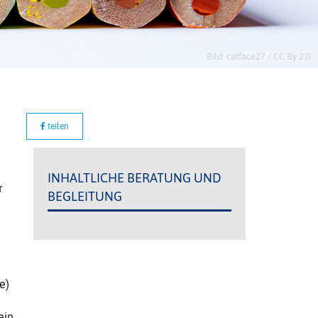
Bild: catface27 / CC By 2.0
teilen
INHALTLICHE BERATUNG UND
r
BEGLEITUNG
e)
ein