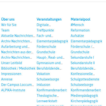
Über uns
Veranstaltungen
Materialpool
Wir für Sie
Digitale
#Mensch
Veranstaltungen
Team
Treffpunkte
Reformation
Aktuelle Nachrichten
Fach- und
Aufsätze
aus dem RPI
Studientagungen
Archiv Nachrichten
Elementarpädagogik
Elementarpädagogik
aus dem RPI ab 2018
Aufarbeitung und
Förderschule
Förderschule /
Prävention
Inklusion
Nachrichten aus der
Grundschule
Grundschule
sexualisierte Gewalt -
Landeskirche
Archiv Nachrichten
Haupt-, Real- und
Sekundarstufe I
Landeskirche und EKD
Hannovers
aus der Landeskirche
Oberschule
Unser Leitbild
Gymnasium und
Sekundarstufe II
in Auswahl
Gesamtschule
Bibliothek / Mediothek
Berufsbildende
Berufsbildende
Schulen
Schulen
Impressionen
Vokation
Konfessionelle
Kooperation
Anreise
Schulseelsorge
Schulgottesdienste
Der Campus Loccum
Inklusion
Schulseelsorge
und Loccumer
ALPIKA-Institute
Konfirmandenarbeit
Konfirmandenarbeit
Einrichtungen
Theologische
Medienpädagogik
Fortbildungen,
Lernwerkstatt
Kirchenpädagogik
Ökumenisches und