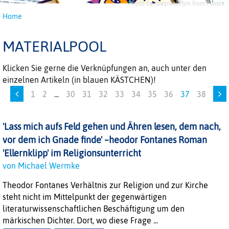
Photo by rawpixel.com from Pexels
Home
MATERIALPOOL
Klicken Sie gerne die Verknüpfungen an, auch unter den
einzelnen Artikeln (in blauen KÄSTCHEN)!
1
2
...
30
31
32
33
34
35
36
37
38
'Lass mich aufs Feld gehen und Ähren lesen, dem nach,
vor dem ich Gnade finde' –heodor Fontanes Roman
'Ellernklipp' im Religionsunterricht
von Michael Wermke
Theodor Fontanes Verhältnis zur Religion und zur Kirche
steht nicht im Mittelpunkt der gegenwärtigen
literaturwissenschaftlichen Beschäftigung um den
märkischen Dichter. Dort, wo diese Frage ...