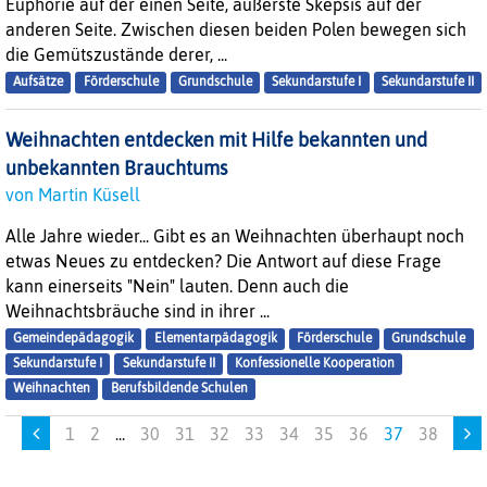
Euphorie auf der einen Seite, äußerste Skepsis auf der
anderen Seite. Zwischen diesen beiden Polen bewegen sich
die Gemütszustände derer, ...
Aufsätze
Förderschule
Grundschule
Sekundarstufe I
Sekundarstufe II
Weihnachten entdecken mit Hilfe bekannten und
unbekannten Brauchtums
von Martin Küsell
Alle Jahre wieder... Gibt es an Weihnachten überhaupt noch
etwas Neues zu entdecken? Die Antwort auf diese Frage
kann einerseits "Nein" lauten. Denn auch die
Weihnachtsbräuche sind in ihrer ...
Gemeindepädagogik
Elementarpädagogik
Förderschule
Grundschule
Sekundarstufe I
Sekundarstufe II
Konfessionelle Kooperation
Weihnachten
Berufsbildende Schulen
1
2
...
30
31
32
33
34
35
36
37
38