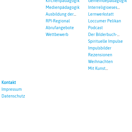
Kirchenpädagogik
Gemeindepädagogik
Interreligöses Lernen
Medienpädagogik
Interreligioeses
Lernen
Ausbildung der
Lernwerkstatt
Vikar*innen
RPI-Regional
Loccumer Pelikan
Abrufangebote
Podcast
Wettbewerb
Der Bilderbuch-
Podcast
Spirituelle Impulse
Impulsbilder
Rezensionen
Weihnachten
Mit Kunst
unterrichten
Kontakt
Impressum
Datenschutz