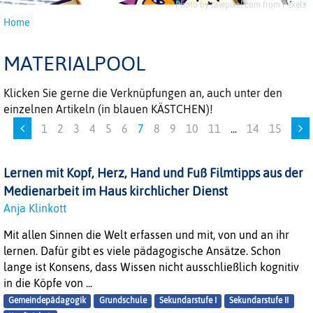
Photo by rawpixel.com from Pexels
Home
MATERIALPOOL
Klicken Sie gerne die Verknüpfungen an, auch unter den
einzelnen Artikeln (in blauen KÄSTCHEN)!
1
2
3
4
5
6
7
8
9
10
11
...
14
15
Lernen mit Kopf, Herz, Hand und Fuß Filmtipps aus der
Medienarbeit im Haus kirchlicher Dienst
Anja Klinkott
Mit allen Sinnen die Welt erfassen und mit, von und an ihr
lernen. Dafür gibt es viele pädagogische Ansätze. Schon
lange ist Konsens, dass Wissen nicht ausschließlich kognitiv
in die Köpfe von ...
Gemeindepädagogik
Grundschule
Sekundarstufe I
Sekundarstufe II