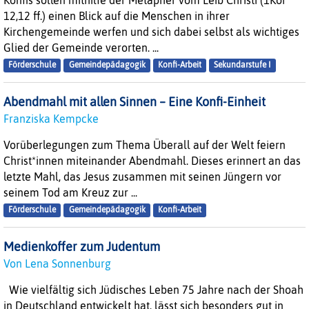
Konfis sollen mithilfe der Metapher vom Leib Christi (1Kor
12,12 ff.) einen Blick auf die Menschen in ihrer
Kirchengemeinde werfen und sich dabei selbst als wichtiges
Glied der Gemeinde verorten. ...
Förderschule
Gemeindepädagogik
Konfi-Arbeit
Sekundarstufe I
Abendmahl mit allen Sinnen – Eine Konfi-Einheit
Franziska Kempcke
Vorüberlegungen zum Thema Überall auf der Welt feiern
Christ*innen miteinander Abendmahl. Dieses erinnert an das
letzte Mahl, das Jesus zusammen mit seinen Jüngern vor
seinem Tod am Kreuz zur ...
Förderschule
Gemeindepädagogik
Konfi-Arbeit
Medienkoffer zum Judentum
Von Lena Sonnenburg
Wie vielfältig sich Jüdisches Leben 75 Jahre nach der Shoah
in Deutschland entwickelt hat, lässt sich besonders gut in