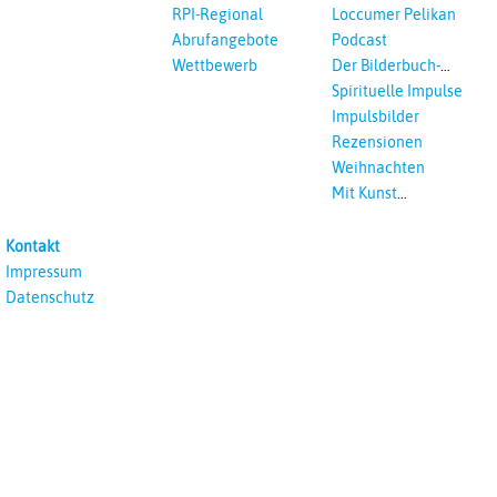
Vikar*innen
RPI-Regional
Loccumer Pelikan
Abrufangebote
Podcast
Wettbewerb
Der Bilderbuch-
Podcast
Spirituelle Impulse
Impulsbilder
Rezensionen
Weihnachten
Mit Kunst
unterrichten
Kontakt
Impressum
Datenschutz