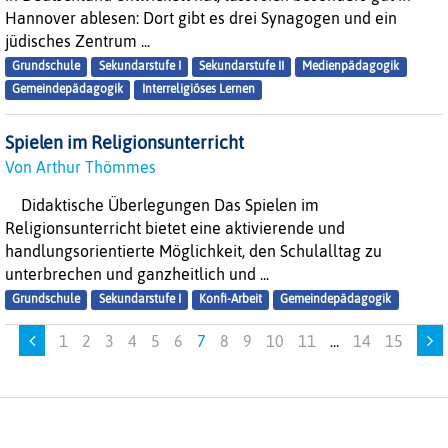
Hannover ablesen: Dort gibt es drei Synagogen und ein
jüdisches Zentrum ...
Grundschule
Sekundarstufe I
Sekundarstufe II
Medienpädagogik
Gemeindepädagogik
Interreligiöses Lernen
Spielen im Religionsunterricht
Von Arthur Thömmes
Didaktische Überlegungen Das Spielen im
Religionsunterricht bietet eine aktivierende und
handlungsorientierte Möglichkeit, den Schulalltag zu
unterbrechen und ganzheitlich und ...
Grundschule
Sekundarstufe I
Konfi-Arbeit
Gemeindepädagogik
1
2
3
4
5
6
7
8
9
10
11
...
14
15