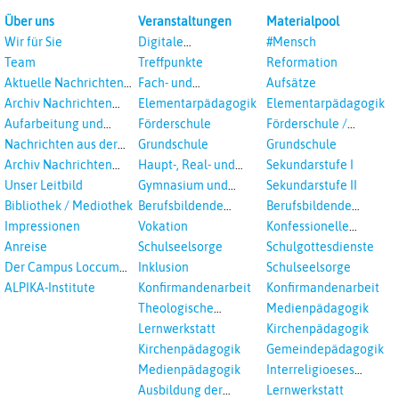
Über uns
Veranstaltungen
Materialpool
Wir für Sie
Digitale
#Mensch
Veranstaltungen
Team
Treffpunkte
Reformation
Aktuelle Nachrichten
Fach- und
Aufsätze
aus dem RPI
Studientagungen
Archiv Nachrichten
Elementarpädagogik
Elementarpädagogik
aus dem RPI ab 2018
Aufarbeitung und
Förderschule
Förderschule /
Prävention
Inklusion
Nachrichten aus der
Grundschule
Grundschule
sexualisierte Gewalt -
Landeskirche
Archiv Nachrichten
Haupt-, Real- und
Sekundarstufe I
Landeskirche und EKD
Hannovers
aus der Landeskirche
Oberschule
Unser Leitbild
Gymnasium und
Sekundarstufe II
in Auswahl
Gesamtschule
Bibliothek / Mediothek
Berufsbildende
Berufsbildende
Schulen
Schulen
Impressionen
Vokation
Konfessionelle
Kooperation
Anreise
Schulseelsorge
Schulgottesdienste
Der Campus Loccum
Inklusion
Schulseelsorge
und Loccumer
ALPIKA-Institute
Konfirmandenarbeit
Konfirmandenarbeit
Einrichtungen
Theologische
Medienpädagogik
Fortbildungen,
Lernwerkstatt
Kirchenpädagogik
Ökumenisches und
Kirchenpädagogik
Gemeindepädagogik
Interreligöses Lernen
Medienpädagogik
Interreligioeses
Lernen
Ausbildung der
Lernwerkstatt