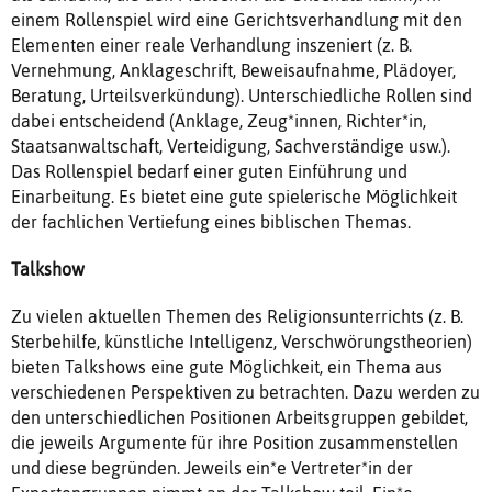
einem Rollenspiel wird eine Gerichtsverhandlung mit den
Elementen einer reale Verhandlung inszeniert (z. B.
Vernehmung, Anklageschrift, Beweisaufnahme, Plädoyer,
Beratung, Urteilsverkündung). Unterschiedliche Rollen sind
dabei entscheidend (Anklage, Zeug*innen, Richter*in,
Staatsanwaltschaft, Verteidigung, Sachverständige usw.).
Das Rollenspiel bedarf einer guten Einführung und
Einarbeitung. Es bietet eine gute spielerische Möglichkeit
der fachlichen Vertiefung eines biblischen Themas.
Talkshow
Zu vielen aktuellen Themen des Religionsunterrichts (z. B.
Sterbehilfe, künstliche Intelligenz, Verschwörungstheorien)
bieten Talkshows eine gute Möglichkeit, ein Thema aus
verschiedenen Perspektiven zu betrachten. Dazu werden zu
den unterschiedlichen Positionen Arbeitsgruppen gebildet,
die jeweils Argumente für ihre Position zusammenstellen
und diese begründen. Jeweils ein*e Vertreter*in der