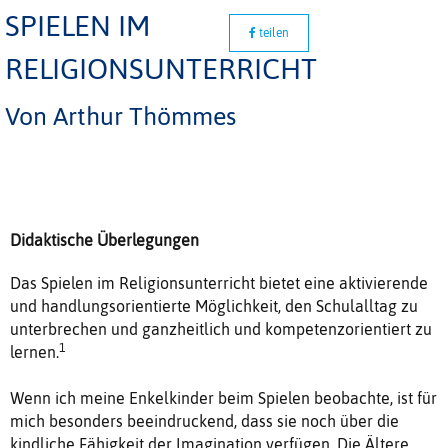
SPIELEN IM
teilen
RELIGIONSUNTERRICHT
Von Arthur Thömmes
Didaktische Überlegungen
Das Spielen im Religionsunterricht bietet eine aktivierende
und handlungsorientierte Möglichkeit, den Schulalltag zu
unterbrechen und ganzheitlich und kompetenzorientiert zu
1
lernen.
Wenn ich meine Enkelkinder beim Spielen beobachte, ist für
mich besonders beeindruckend, dass sie noch über die
kindliche Fähigkeit der Imagination verfügen. Die Ältere