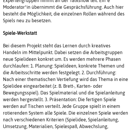
Expertengruppen nimmt an der Talkshow teil. Ein*e
Moderator*in übernimmt die Gesprächsführung. Auch hier
besteht die Möglichkeit, die einzelnen Rollen während des
Spiels neu zu besetzen.
Spiele-Werkstatt
Bei diesem Projekt steht das Lernen durch kreatives
Handeln im Mittelpunkt. Dabei setzen die Arbeitsgruppen
neue Spielideen konkret um. Es werden mehrere Phasen
durchlaufen: 1. Planung: Spielideen, konkrete Themen und
die Arbeitsschritte werden festgelegt. 2. Durchführung:
Nach einer thematischen Vertiefung wird das Thema in eine
Spielidee eingearbeitet (z. B. Brett-, Karten- oder
Bewegungsspiel). Das Spielmaterial und die Spielanleitung
werden hergestellt. 3. Präsentation: Die fertigen Spiele
werden auf Tischen verteilt. Jede Gruppe spielt in einem
rotierenden System alle Spiele. Die einzelnen Spiele werden
nach verschiedenen Kriterien (Spielidee, Spielanleitung,
Umsetzung, Materialien, Spielespaß, Abwechslung,