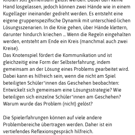
Hand losgelassen, jedoch können zwei Hände wie in einem
Kugellager ineinander gedreht werden. Es entsteht eine
eigene gruppenspezifische Dynamik mit unterschied-lichen
Lösungsszenarien. In die Knie gehen, über Hände klettern,
darunter hindurch kriechen ... Wenn die Regeln eingehalten
werden, entsteht am Ende ein Kreis (manchmal auch zwei
Kreise).
Das Knotenspiel fördert die Kommunikation und ist
gleichzeitig eine Form der Selbsterfahrung, indem
gemeinsam an der Lösung eines Problems gearbeitet wird.
Dabei kann es hilfreich sein, wenn die nicht am Spiel
beteiligten Schüler*innen das Geschehen beobachten:
Entwickelt sich gemeinsam eine Lösungsstrategie? Wie
beteiligen sich einzelne Schüler*innen am Geschehen?
Warum wurde das Problem (nicht) gelöst?
Die Spielerfahrungen können auf viele andere
Problembereiche übertragen werden. Daher ist ein
vertiefendes Reflexionsgespräch hilfreich.