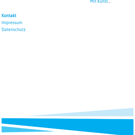
Mit Kunst
unterrichten
Kontakt
Impressum
Datenschutz