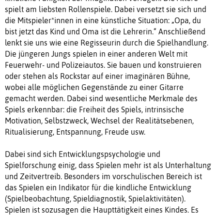
spielt am liebsten Rollenspiele. Dabei versetzt sie sich und
die Mitspieler*innen in eine künstliche Situation: „Opa, du
bist jetzt das Kind und Oma ist die Lehrerin.“ Anschließend
lenkt sie uns wie eine Regisseurin durch die Spielhandlung.
Die jüngeren Jungs spielen in einer anderen Welt mit
Feuerwehr- und Polizeiautos. Sie bauen und konstruieren
oder stehen als Rockstar auf einer imaginären Bühne,
wobei alle möglichen Gegenstände zu einer Gitarre
gemacht werden. Dabei sind wesentliche Merkmale des
Spiels erkennbar: die Freiheit des Spiels, intrinsische
Motivation, Selbstzweck, Wechsel der Realitätsebenen,
Ritualisierung, Entspannung, Freude usw.
Dabei sind sich Entwicklungspsychologie und
Spielforschung einig, dass Spielen mehr ist als Unterhaltung
und Zeitvertreib. Besonders im vorschulischen Bereich ist
das Spielen ein Indikator für die kindliche Entwicklung
(Spielbeobachtung, Spieldiagnostik, Spielaktivitäten).
Spielen ist sozusagen die Haupttätigkeit eines Kindes. Es