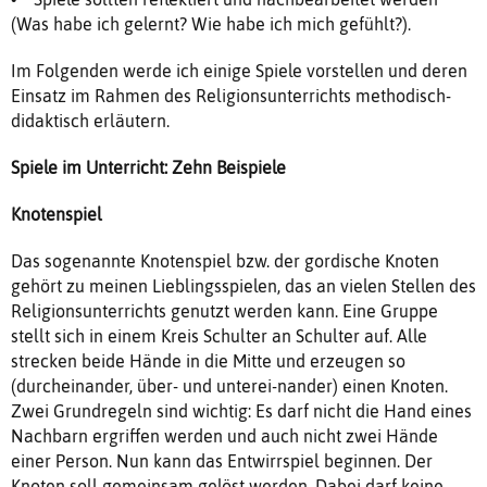
(Was habe ich gelernt? Wie habe ich mich gefühlt?).
Im Folgenden werde ich einige Spiele vorstellen und deren
Einsatz im Rahmen des Religionsunterrichts methodisch-
didaktisch erläutern.
Spiele im Unterricht: Zehn Beispiele
Knotenspiel
Das sogenannte Knotenspiel bzw. der gordische Knoten
gehört zu meinen Lieblingsspielen, das an vielen Stellen des
Religionsunterrichts genutzt werden kann. Eine Gruppe
stellt sich in einem Kreis Schulter an Schulter auf. Alle
strecken beide Hände in die Mitte und erzeugen so
(durcheinander, über- und unterei-nander) einen Knoten.
Zwei Grundregeln sind wichtig: Es darf nicht die Hand eines
Nachbarn ergriffen werden und auch nicht zwei Hände
einer Person. Nun kann das Entwirrspiel beginnen. Der
Knoten soll gemeinsam gelöst werden. Dabei darf keine