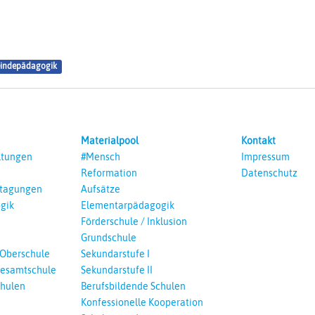
indepädagogik
Materialpool
Kontakt
ltungen
#Mensch
Impressum
Reformation
Datenschutz
ntagungen
Aufsätze
gik
Elementarpädagogik
Förderschule / Inklusion
Grundschule
 Oberschule
Sekundarstufe I
esamtschule
Sekundarstufe II
chulen
Berufsbildende Schulen
Konfessionelle Kooperation