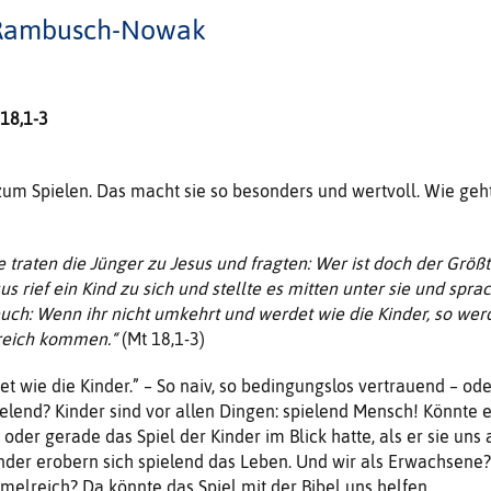
 Rambusch-Nowak
 18,1-3
 zum Spielen. Das macht sie so besonders und wertvoll. Wie geh
 traten die Jünger zu Jesus und fragten: Wer ist doch der Größ
 rief ein Kind zu sich und stellte es mitten unter sie und sprac
euch: Wenn ihr nicht umkehrt und werdet wie die Kinder, so wer
lreich kommen.“
(Mt 18,1-3)
t wie die Kinder.” – So naiv, so bedingungslos vertrauend – ode
pielend? Kinder sind vor allen Dingen: spielend Mensch! Könnte 
 oder gerade das Spiel der Kinder im Blick hatte, als er sie uns 
Kinder erobern sich spielend das Leben. Und wir als Erwachsene?
melreich? Da könnte das Spiel mit der Bibel uns helfen.