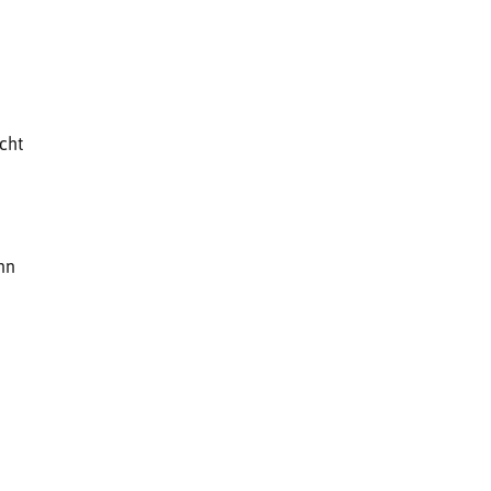
cht
nn