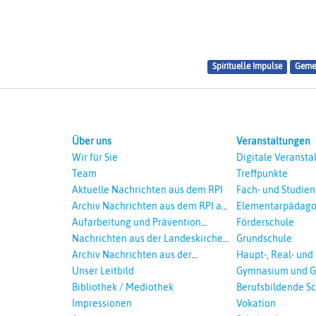
Spirituelle Impulse
Geme
Über uns
Veranstaltungen
Wir für Sie
Digitale Veransta
Team
Treffpunkte
Aktuelle Nachrichten aus dem RPI
Fach- und Studie
Archiv Nachrichten aus dem RPI ab
Elementarpädago
2018
Aufarbeitung und Prävention
Förderschule
sexualisierte Gewalt - Landeskirche
Nachrichten aus der Landeskirche
Grundschule
und EKD
Hannovers
Archiv Nachrichten aus der
Haupt-, Real- und
Landeskirche in Auswahl
Unser Leitbild
Gymnasium und G
Bibliothek / Mediothek
Berufsbildende S
Impressionen
Vokation