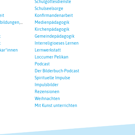
Schulgottesdienste
Schulseelsorge
it
Konfirmandenarbeit
tbildungen,
Medienpädagogik
 Interreligöses
Kirchenpädagogik
k
Gemeindepädagogik
k
Interreligioeses Lernen
kar*innen
Lernwerkstatt
Loccumer Pelikan
Podcast
Der Bilderbuch-Podcast
Spirituelle Impulse
Impulsbilder
Rezensionen
Weihnachten
Mit Kunst unterrichten