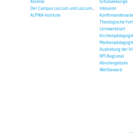
Anreise
Schulseelsorge
Der Campus Loccum und Loccumer
Inklusion
Einrichtungen
ALPIKA-Institute
Konfirmandenarbe
Theologische For
Ökumenisches und
Lernwerkstatt
Lernen
Kirchenpädagogi
Medienpädagogi
Ausbildung der Vi
RPI-Regional
Abrufangebote
Wettbewerb