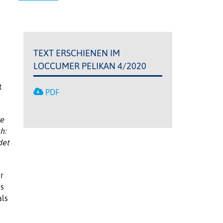
TEXT ERSCHIENEN IM
LOCCUMER PELIKAN 4/2020
t
PDF
te
h:
det
r
es
als