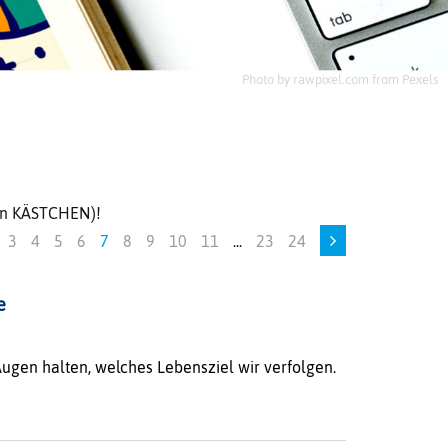
Photo by rawpixel.com from Pexels
uen KÄSTCHEN)!
3
4
5
6
7
8
9
10
11
...
23
24
e
Augen halten, welches Lebensziel wir verfolgen.