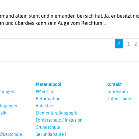
rg
emand allein steht und niemanden bei sich hat. Ja, er besitzt n
en und überdies kann sein Auge vom Reichtum ...
1
2
Materialpool
Kontakt
ltungen
#Mensch
Impressum
Reformation
Datenschutz
ntagungen
Aufsätze
gik
Elementarpädagogik
Förderschule / Inklusion
Grundschule
 Oberschule
Sekundarstufe I