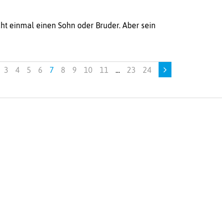
icht einmal einen Sohn oder Bruder. Aber sein
3
4
5
6
7
8
9
10
11
...
23
24