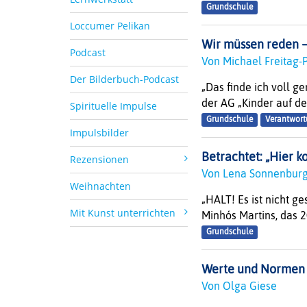
Grundschule
Loccumer Pelikan
Wir müssen reden –
Podcast
Von Michael Freitag-
Der Bilderbuch-Podcast
„Das finde ich voll ge
der AG „Kinder auf de
Spirituelle Impulse
Grundschule
Verantwort
Impulsbilder
Betrachtet: „Hier k
Rezensionen
Von Lena Sonnenbu
Weihnachten
„HALT! Es ist nicht g
Mit Kunst unterrichten
Minhós Martins, das 2
Grundschule
Werte und Normen i
Von Olga Giese