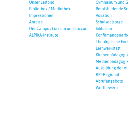
Landeskirche in Auswahl
Unser Leitbild
Gymnasium und G
Bibliothek / Mediothek
Berufsbildende S
Impressionen
Vokation
Anreise
Schulseelsorge
Der Campus Loccum und Loccumer
Inklusion
Einrichtungen
ALPIKA-Institute
Konfirmandenarbe
Theologische For
Ökumenisches und
Lernwerkstatt
Lernen
Kirchenpädagogi
Medienpädagogi
Ausbildung der Vi
RPI-Regional
Abrufangebote
Wettbewerb