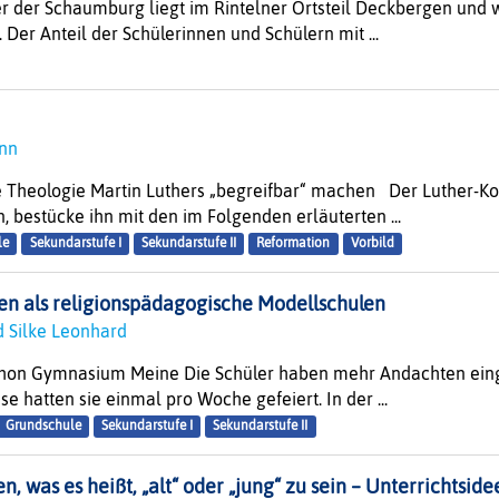
r der Schaumburg liegt im Rintelner Ortsteil Deckbergen und w
 Der Anteil der Schülerinnen und Schülern mit ...
ann
 Theologie Martin Luthers „begreifbar“ machen Der Luther-K
, bestücke ihn mit den im Folgenden erläuterten ...
le
Sekundarstufe I
Sekundarstufe II
Reformation
Vorbild
en als religionspädagogische Modellschulen
d Silke Leonhard
hon Gymnasium Meine Die Schüler haben mehr Andachten eingef
se hatten sie einmal pro Woche gefeiert. In der ...
Grundschule
Sekundarstufe I
Sekundarstufe II
, was es heißt, „alt“ oder „jung“ zu sein – Unterrichtsid