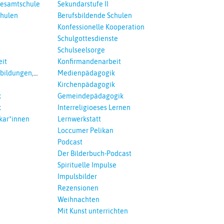
esamtschule
Sekundarstufe II
chulen
Berufsbildende Schulen
Konfessionelle Kooperation
Schulgottesdienste
Schulseelsorge
it
Konfirmandenarbeit
tbildungen,
Medienpädagogik
 Interreligöses
Kirchenpädagogik
k
Gemeindepädagogik
k
Interreligioeses Lernen
kar*innen
Lernwerkstatt
Loccumer Pelikan
Podcast
Der Bilderbuch-Podcast
Spirituelle Impulse
Impulsbilder
Rezensionen
Weihnachten
Mit Kunst unterrichten