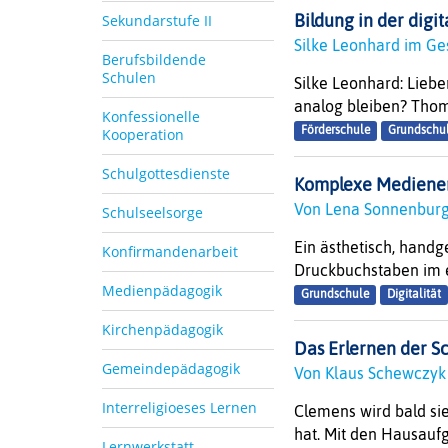
Sekundarstufe II
Bildung in der digi
Silke Leonhard im Ge
Berufsbildende
Schulen
Silke Leonhard: Liebe
analog bleiben? Thomas
Konfessionelle
Förderschule
Grundschu
Kooperation
Schulgottesdienste
Komplexe Mediener
Von Lena Sonnenbu
Schulseelsorge
Ein ästhetisch, hand
Konfirmandenarbeit
Druckbuchstaben im er
Medienpädagogik
Grundschule
Digitalität
Kirchenpädagogik
Das Erlernen der Sch
Gemeindepädagogik
Von Klaus Schewczy
Interreligioeses Lernen
Clemens wird bald sie
hat. Mit den Hausaufga
Lernwerkstatt