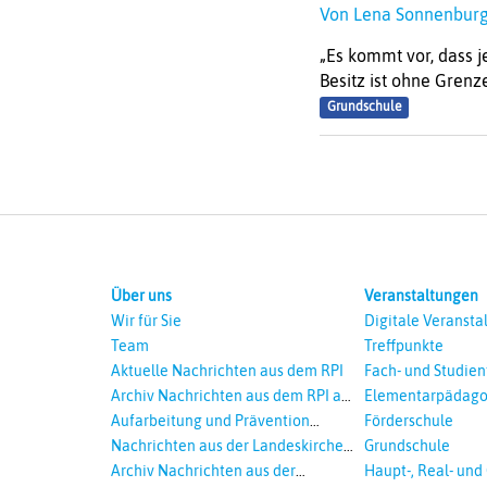
Von Lena Sonnenbu
„Es kommt vor, dass j
Besitz ist ohne Grenz
Grundschule
Über uns
Veranstaltungen
Wir für Sie
Digitale Veransta
Team
Treffpunkte
Aktuelle Nachrichten aus dem RPI
Fach- und Studie
Archiv Nachrichten aus dem RPI ab
Elementarpädago
2018
Aufarbeitung und Prävention
Förderschule
sexualisierte Gewalt - Landeskirche
Nachrichten aus der Landeskirche
Grundschule
und EKD
Hannovers
Archiv Nachrichten aus der
Haupt-, Real- und