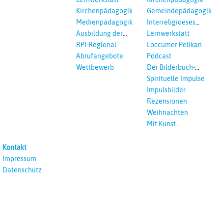
Ökumenisches und
Kirchenpädagogik
Gemeindepädagogik
Interreligöses Lernen
Medienpädagogik
Interreligioeses
Lernen
Ausbildung der
Lernwerkstatt
Vikar*innen
RPI-Regional
Loccumer Pelikan
Abrufangebote
Podcast
Wettbewerb
Der Bilderbuch-
Podcast
Spirituelle Impulse
Impulsbilder
Rezensionen
Weihnachten
Mit Kunst
unterrichten
Kontakt
Impressum
Datenschutz