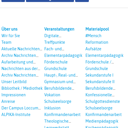
Über uns
Veranstaltungen
Materialpool
Wir für Sie
Digitale
#Mensch
Veranstaltungen
Team
Treffpunkte
Reformation
Aktuelle Nachrichten
Fach- und
Aufsätze
aus dem RPI
Studientagungen
Archiv Nachrichten
Elementarpädagogik
Elementarpädagogik
aus dem RPI ab 2018
Aufarbeitung und
Förderschule
Förderschule /
Prävention
Inklusion
Nachrichten aus der
Grundschule
Grundschule
sexualisierte Gewalt -
Landeskirche
Archiv Nachrichten
Haupt-, Real- und
Sekundarstufe I
Landeskirche und EKD
Hannovers
aus der Landeskirche
Oberschule
Unser Leitbild
Gymnasium und
Sekundarstufe II
in Auswahl
Gesamtschule
Bibliothek / Mediothek
Berufsbildende
Berufsbildende
Schulen
Schulen
Impressionen
Vokation
Konfessionelle
Kooperation
Anreise
Schulseelsorge
Schulgottesdienste
Der Campus Loccum
Inklusion
Schulseelsorge
und Loccumer
ALPIKA-Institute
Konfirmandenarbeit
Konfirmandenarbeit
Einrichtungen
Theologische
Medienpädagogik
Fortbildungen,
Lernwerkstatt
Kirchenpädagogik