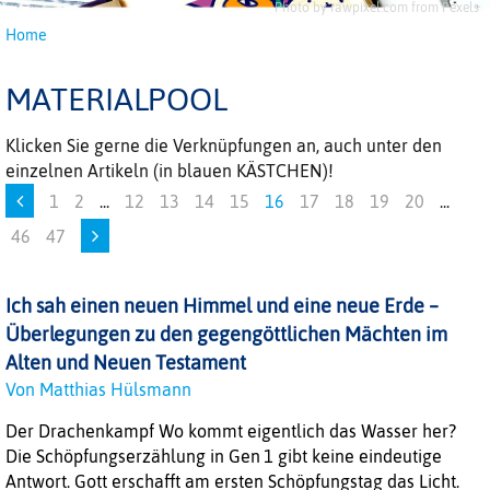
Photo by rawpixel.com from Pexels
Home
MATERIALPOOL
Klicken Sie gerne die Verknüpfungen an, auch unter den
einzelnen Artikeln (in blauen KÄSTCHEN)!
1
2
...
12
13
14
15
16
17
18
19
20
...
46
47
Ich sah einen neuen Himmel und eine neue Erde –
Überlegungen zu den gegengöttlichen Mächten im
Alten und Neuen Testament
Von Matthias Hülsmann
Der Drachenkampf Wo kommt eigentlich das Wasser her?
Die Schöpfungserzählung in Gen 1 gibt keine eindeutige
Antwort. Gott erschafft am ersten Schöpfungstag das Licht.