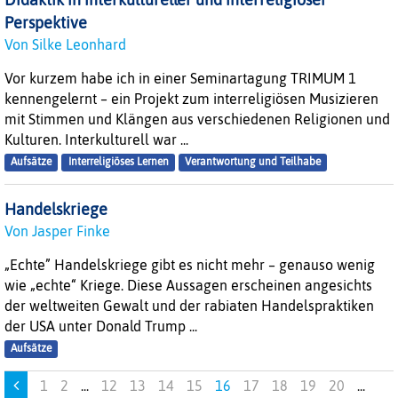
Didaktik in interkultureller und interreligiöser
Perspektive
Von Silke Leonhard
Vor kurzem habe ich in einer Seminartagung TRIMUM 1
kennengelernt – ein Projekt zum interreligiösen Musizieren
mit Stimmen und Klängen aus verschiedenen Religionen und
Kulturen. Interkulturell war ...
Aufsätze
Interreligiöses Lernen
Verantwortung und Teilhabe
Handelskriege
Von Jasper Finke
„Echte” Handelskriege gibt es nicht mehr – genauso wenig
wie „echte“ Kriege. Diese Aussagen erscheinen angesichts
der weltweiten Gewalt und der rabiaten Handelspraktiken
der USA unter Donald Trump ...
Aufsätze
1
2
...
12
13
14
15
16
17
18
19
20
...