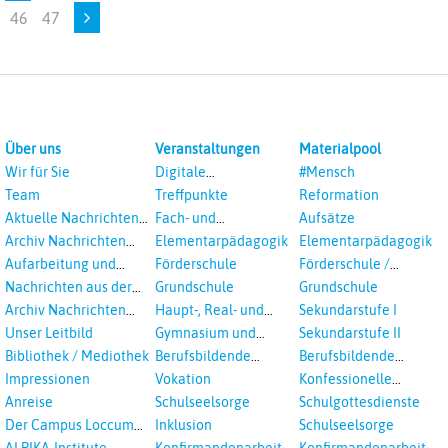
46
47
Über uns
Veranstaltungen
Materialpool
Wir für Sie
Digitale
#Mensch
Veranstaltungen
Team
Treffpunkte
Reformation
Aktuelle Nachrichten
Fach- und
Aufsätze
aus dem RPI
Studientagungen
Archiv Nachrichten
Elementarpädagogik
Elementarpädagogik
aus dem RPI ab 2018
Aufarbeitung und
Förderschule
Förderschule /
Prävention
Inklusion
Nachrichten aus der
Grundschule
Grundschule
sexualisierte Gewalt -
Landeskirche
Archiv Nachrichten
Haupt-, Real- und
Sekundarstufe I
Landeskirche und EKD
Hannovers
aus der Landeskirche
Oberschule
Unser Leitbild
Gymnasium und
Sekundarstufe II
in Auswahl
Gesamtschule
Bibliothek / Mediothek
Berufsbildende
Berufsbildende
Schulen
Schulen
Impressionen
Vokation
Konfessionelle
Kooperation
Anreise
Schulseelsorge
Schulgottesdienste
Der Campus Loccum
Inklusion
Schulseelsorge
und Loccumer