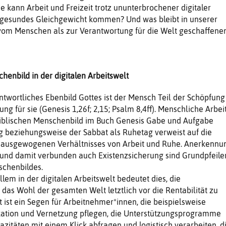
 kann Arbeit und Freizeit trotz ununterbrochener digitaler
n gesundes Gleichgewicht kommen? Und was bleibt in unserer
g vom Menschen als zur Verantwortung für die Welt geschaffen
henbild in der digitalen Arbeitswelt
antwortliches Ebenbild Gottes ist der Mensch Teil der Schöpfung
ng für sie (Genesis 1,26f; 2,15; Psalm 8,4ff). Menschliche Arbei
iblischen Menschenbild im Buch Genesis Gabe und Aufgabe
g beziehungsweise der Sabbat als Ruhetag verweist auf die
 ausgewogenen Verhältnisses von Arbeit und Ruhe. Anerkennu
 und damit verbunden auch Existenzsicherung sind Grundpfeile
schenbildes.
allem in der digitalen Arbeitswelt bedeutet dies, die
s Wohl der gesamten Welt letztlich vor die Rentabilität zu
tät ist ein Segen für Arbeitnehmer*innen, die beispielsweise
tion und Vernetzung pflegen, die Unterstützungsprogramme
azitäten mit einem Klick abfragen und logistisch verarbeiten, d