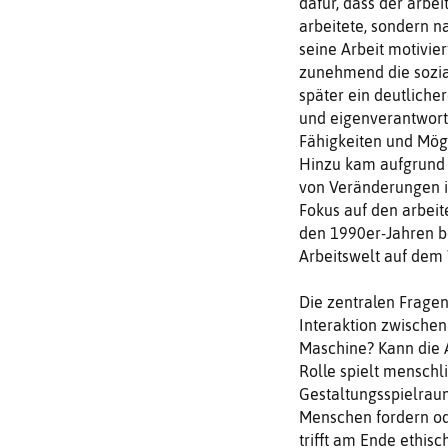
dafür, dass der arbe
arbeitete, sondern n
seine Arbeit motivi
zunehmend die sozia
später ein deutliche
und eigenverantwortl
Fähigkeiten und Mögli
Hinzu kam aufgrund 
von Veränderungen i
Fokus auf den arbeit
den 1990er-Jahren be
Arbeitswelt auf dem W
Die zentralen Fragen
Interaktion zwische
Maschine? Kann die 
Rolle spielt menschl
Gestaltungsspielrau
Menschen fordern od
trifft am Ende ethis