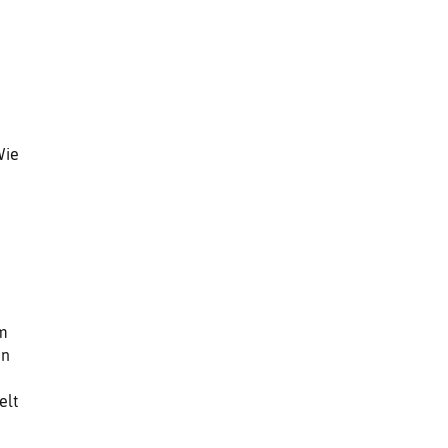
Wie
im
en
elt