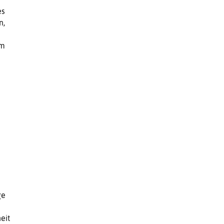
es
n,
em
ge
eit