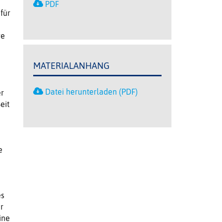
PDF
für
re
MATERIALANHANG
Datei herunterladen (PDF)
r
eit
e
es
r
ine