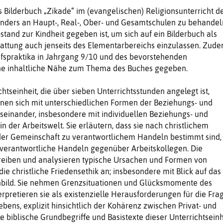
as Bilderbuch „Zikade“ im (evangelischen) Religionsunterricht d
nders an Haupt-, Real-, Ober- und Gesamtschulen zu behandel
stand zur Kindheit gegeben ist, um sich auf ein Bilderbuch als
gattung auch jenseits des Elementarbereichs einzulassen. Zud
ufspraktika in Jahrgang 9/10 und des bevorstehenden
ne inhaltliche Nähe zum Thema des Buches gegeben.
htseinheit, die über sieben Unterrichtsstunden angelegt ist,
nnen sich mit unterschiedlichen Formen der Beziehungs- und
einander, insbesondere mit individuellen Beziehungs- und
 der Arbeitswelt. Sie erläutern, dass sie nach christlichem
 der Gemeinschaft zu verantwortlichem Handeln bestimmt sind,
s verantwortliche Handeln gegenüber Arbeitskollegen. Die
reiben und analysieren typische Ursachen und Formen von
e christliche Friedensethik an; insbesondere mit Blick auf das
nbild. Sie nehmen Grenzsituationen und Glücksmomente des
rpretieren sie als existenzielle Herausforderungen für die Fra
bens, explizit hinsichtlich der Kohärenz zwischen Privat- und
e biblische Grundbegriffe und Basistexte dieser Unterrichtseinh