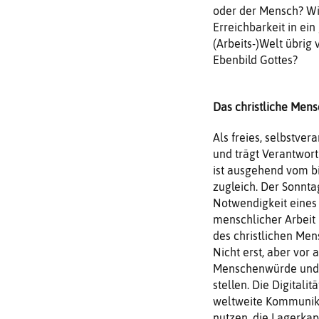
oder der Mensch? Wie
Erreichbarkeit in ei
(Arbeits-)Welt übri
Ebenbild Gottes?
Das christliche Mensc
Als freies, selbstver
und trägt Verantwortu
ist ausgehend vom b
zugleich. Der Sonnta
Notwendigkeit eines
menschlicher Arbeit
des christlichen Men
Nicht erst, aber vor 
Menschenwürde und da
stellen. Die Digitali
weltweite Kommunika
nutzen, die Lagerkap