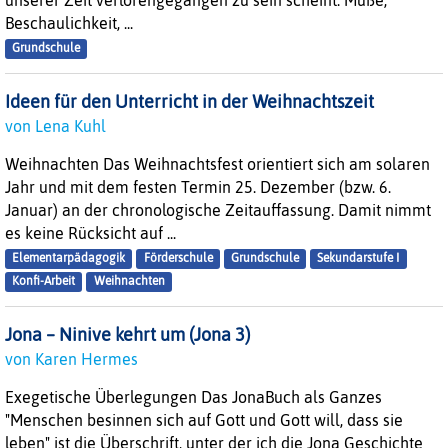
unserer Zeit verlorengegangen zu sein scheint: Muße,
Beschaulichkeit, ...
Grundschule
Ideen für den Unterricht in der Weihnachtszeit
von Lena Kuhl
Weihnachten Das Weihnachtsfest orientiert sich am solaren
Jahr und mit dem festen Termin 25. Dezember (bzw. 6.
Januar) an der chronologische Zeitauffassung. Damit nimmt
es keine Rücksicht auf ...
Elementarpädagogik
Förderschule
Grundschule
Sekundarstufe I
Konfi-Arbeit
Weihnachten
Jona – Ninive kehrt um (Jona 3)
von Karen Hermes
Exegetische Überlegungen Das JonaBuch als Ganzes
"Menschen besinnen sich auf Gott und Gott will, dass sie
leben" ist die Überschrift, unter der ich die Jona Geschichte