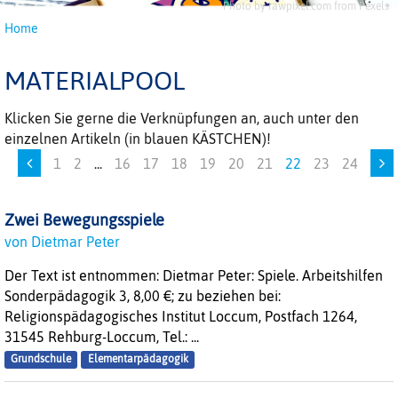
Photo by rawpixel.com from Pexels
Home
MATERIALPOOL
Klicken Sie gerne die Verknüpfungen an, auch unter den
einzelnen Artikeln (in blauen KÄSTCHEN)!
1
2
...
16
17
18
19
20
21
22
23
24
Zwei Bewegungsspiele
von Dietmar Peter
Der Text ist entnommen: Dietmar Peter: Spiele. Arbeitshilfen
Sonderpädagogik 3, 8,00 €; zu beziehen bei:
Religionspädagogisches Institut Loccum, Postfach 1264,
31545 Rehburg-Loccum, Tel.: ...
Grundschule
Elementarpädagogik