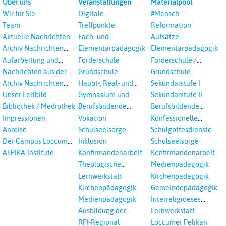
Über uns
Veranstaltungen
Materialpool
Wir für Sie
Digitale
#Mensch
Veranstaltungen
Team
Treffpunkte
Reformation
Aktuelle Nachrichten
Fach- und
Aufsätze
aus dem RPI
Studientagungen
Archiv Nachrichten
Elementarpädagogik
Elementarpädagogik
aus dem RPI ab 2018
Aufarbeitung und
Förderschule
Förderschule /
Prävention
Inklusion
Nachrichten aus der
Grundschule
Grundschule
sexualisierte Gewalt -
Landeskirche
Archiv Nachrichten
Haupt-, Real- und
Sekundarstufe I
Landeskirche und EKD
Hannovers
aus der Landeskirche
Oberschule
Unser Leitbild
Gymnasium und
Sekundarstufe II
in Auswahl
Gesamtschule
Bibliothek / Mediothek
Berufsbildende
Berufsbildende
Schulen
Schulen
Impressionen
Vokation
Konfessionelle
Kooperation
Anreise
Schulseelsorge
Schulgottesdienste
Der Campus Loccum
Inklusion
Schulseelsorge
und Loccumer
ALPIKA-Institute
Konfirmandenarbeit
Konfirmandenarbeit
Einrichtungen
Theologische
Medienpädagogik
Fortbildungen,
Lernwerkstatt
Kirchenpädagogik
Ökumenisches und
Kirchenpädagogik
Gemeindepädagogik
Interreligöses Lernen
Medienpädagogik
Interreligioeses
Lernen
Ausbildung der
Lernwerkstatt
Vikar*innen
RPI-Regional
Loccumer Pelikan