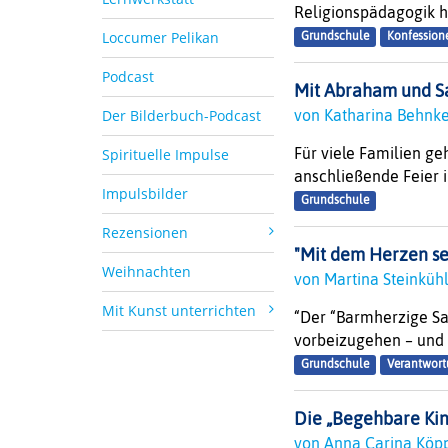
Religionspädagogik ha
Loccumer Pelikan
Grundschule
Konfession
Podcast
Mit Abraham und Sa
Der Bilderbuch-Podcast
von Katharina Behnke
Für viele Familien g
Spirituelle Impulse
anschließende Feier in
Impulsbilder
Grundschule
Rezensionen
"Mit dem Herzen seh
Weihnachten
von Martina Steinküh
Mit Kunst unterrichten
“Der “Barmherzige Sam
vorbeizugehen – und o
Grundschule
Verantwort
Die „Begehbare Kin
von Anna Carina Kö