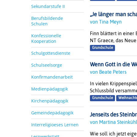
Sekundarstufe II
„Je länger man scha
Berufsbildende
von Tina Meyn
Schulen
Finn blättert in eine
Konfessionelle
NT Graece, das Neue T
Kooperation
Grundschule
Schulgottesdienste
Wenn Gott in die W
Schulseelsorge
von Beate Peters
Konfirmandenarbeit
In vielen Krippenspi
Medienpädagogik
Schlussbild versammel
Grundschule
Weihnacht
Kirchenpädagogik
Gemeindepädagogik
Jenseits des Steinb
von Martina Steinküh
Interreligioeses Lernen
Wie soll ich jetzt ei
Lernwerkstatt