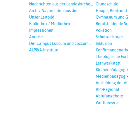
sexualisierte Gewalt - Landeskirche
Nachrichten aus der Landeskirche
Grundschule
und EKD
Hannovers
Archiv Nachrichten aus der
Haupt-, Real- und
Landeskirche in Auswahl
Unser Leitbild
Gymnasium und G
Bibliothek / Mediothek
Berufsbildende S
Impressionen
Vokation
Anreise
Schulseelsorge
Der Campus Loccum und Loccumer
Inklusion
Einrichtungen
ALPIKA-Institute
Konfirmandenarbe
Theologische For
Ökumenisches und
Lernwerkstatt
Lernen
Kirchenpädagogi
Medienpädagogi
Ausbildung der Vi
RPI-Regional
Abrufangebote
Wettbewerb