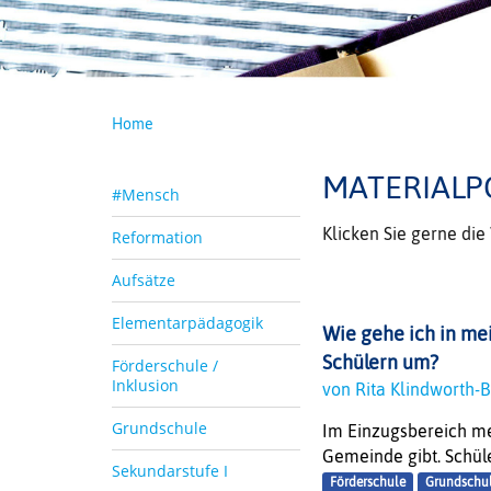
Home
MATERIALP
#Mensch
Klicken Sie gerne di
Reformation
Aufsätze
Elementarpädagogik
Wie gehe ich in me
Schülern um?
Förderschule /
Inklusion
von Rita Klindworth
Grundschule
Im Einzugsbereich mei
Gemeinde gibt. Schüle
Sekundarstufe I
Förderschule
Grundschu