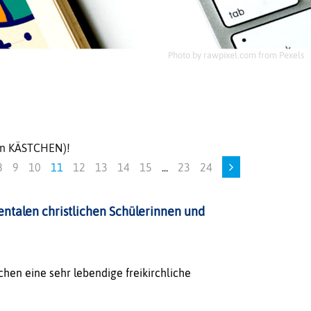
Photo by rawpixel.com from Pexels
uen KÄSTCHEN)!
8
9
10
11
12
13
14
15
...
23
24
ntalen christlichen Schülerinnen und
chen eine sehr lebendige freikirchliche