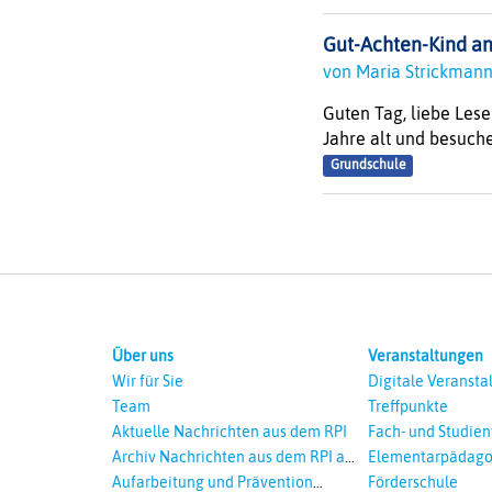
Gut-Achten-Kind an
von Maria Strickma
Guten Tag, liebe Lese
Jahre alt und besuche
Grundschule
Über uns
Veranstaltungen
Wir für Sie
Digitale Veransta
Team
Treffpunkte
Aktuelle Nachrichten aus dem RPI
Fach- und Studie
Archiv Nachrichten aus dem RPI ab
Elementarpädago
2018
Aufarbeitung und Prävention
Förderschule