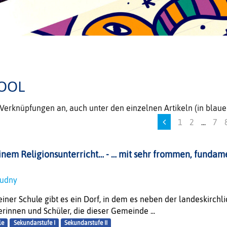
OOL
e Verknüpfungen an, auch unter den einzelnen Artikeln (in bla
1
2
...
7
inem Religionsunterricht… - … mit sehr frommen, fundame
-Budny
ner Schule gibt es ein Dorf, in dem es neben der landeskirchli
rinnen und Schüler, die dieser Gemeinde ...
le
Sekundarstufe I
Sekundarstufe II