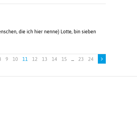
nschen, die ich hier nenne) Lotte, bin sieben
8
9
10
11
12
13
14
15
...
23
24