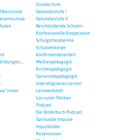
Grundschule
 Oberschule
Sekundarstufe I
esamtschule
Sekundarstufe II
chulen
Berufsbildende Schulen
Konfessionelle Kooperation
Schulgottesdienste
Schulseelsorge
it
Konfirmandenarbeit
tbildungen,
Medienpädagogik
 Interreligöses
Kirchenpädagogik
k
Gemeindepädagogik
k
Interreligioeses Lernen
kar*innen
Lernwerkstatt
Loccumer Pelikan
Podcast
Der Bilderbuch-Podcast
Spirituelle Impulse
Impulsbilder
Rezensionen