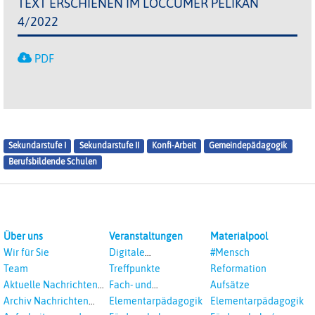
TEXT ERSCHIENEN IM LOCCUMER PELIKAN
4/2022
PDF
Sekundarstufe I
Sekundarstufe II
Konfi-Arbeit
Gemeindepädagogik
Berufsbildende Schulen
Über uns
Veranstaltungen
Materialpool
Wir für Sie
Digitale
#Mensch
Veranstaltungen
Team
Treffpunkte
Reformation
Aktuelle Nachrichten
Fach- und
Aufsätze
aus dem RPI
Studientagungen
Archiv Nachrichten
Elementarpädagogik
Elementarpädagogik
aus dem RPI ab 2018