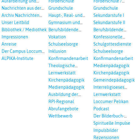
Aufarbeitung und
Förderschule
Förderschule /
Prävention
Inklusion
Nachrichten aus der
Grundschule
Grundschule
sexualisierte Gewalt -
Landeskirche
Archiv Nachrichten
Haupt-, Real- und
Sekundarstufe I
Landeskirche und EKD
Hannovers
aus der Landeskirche
Oberschule
Unser Leitbild
Gymnasium und
Sekundarstufe II
in Auswahl
Gesamtschule
Bibliothek / Mediothek
Berufsbildende
Berufsbildende
Schulen
Schulen
Impressionen
Vokation
Konfessionelle
Kooperation
Anreise
Schulseelsorge
Schulgottesdienste
Der Campus Loccum
Inklusion
Schulseelsorge
und Loccumer
ALPIKA-Institute
Konfirmandenarbeit
Konfirmandenarbeit
Einrichtungen
Theologische
Medienpädagogik
Fortbildungen,
Lernwerkstatt
Kirchenpädagogik
Ökumenisches und
Kirchenpädagogik
Gemeindepädagogik
Interreligöses Lernen
Medienpädagogik
Interreligioeses
Lernen
Ausbildung der
Lernwerkstatt
Vikar*innen
RPI-Regional
Loccumer Pelikan
Abrufangebote
Podcast
Wettbewerb
Der Bilderbuch-
Podcast
Spirituelle Impulse
Impulsbilder
Rezensionen