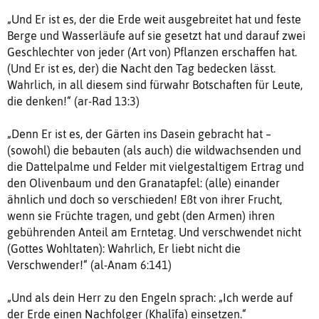
„Und Er ist es, der die Erde weit ausgebreitet hat und feste
Berge und Wasserläufe auf sie gesetzt hat und darauf zwei
Geschlechter von jeder (Art von) Pflanzen erschaffen hat.
(Und Er ist es, der) die Nacht den Tag bedecken lässt.
Wahrlich, in all diesem sind fürwahr Botschaften für Leute,
die denken!“ (ar-Rad 13:3)
„Denn Er ist es, der Gärten ins Dasein gebracht hat –
(sowohl) die bebauten (als auch) die wildwachsenden und
die Dattelpalme und Felder mit vielgestaltigem Ertrag und
den Olivenbaum und den Granatapfel: (alle) einander
ähnlich und doch so verschieden! Eßt von ihrer Frucht,
wenn sie Früchte tragen, und gebt (den Armen) ihren
gebührenden Anteil am Erntetag. Und verschwendet nicht
(Gottes Wohltaten): Wahrlich, Er liebt nicht die
Verschwender!“ (al-Anam 6:141)
„Und als dein Herr zu den Engeln sprach: „Ich werde auf
der Erde einen Nachfolger (Khalīfa) einsetzen.“