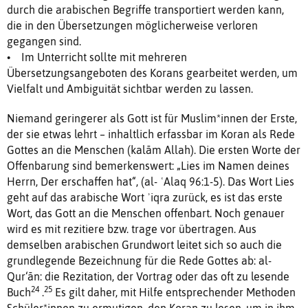
durch die arabischen Begriffe transportiert werden kann,
die in den Übersetzungen möglicherweise verloren
gegangen sind.
• Im Unterricht sollte mit mehreren
Übersetzungsangeboten des Korans gearbeitet werden, um
Vielfalt und Ambiguität sichtbar werden zu lassen.
Niemand geringerer als Gott ist für Muslim*innen der Erste,
der sie etwas lehrt – inhaltlich erfassbar im Koran als Rede
Gottes an die Menschen (kalām Allah). Die ersten Worte der
Offenbarung sind bemerkenswert: „Lies im Namen deines
Herrn, Der erschaffen hat“, (al- ʿAlaq 96:1-5). Das Wort Lies
geht auf das arabische Wort ʾiqra zurück, es ist das erste
Wort, das Gott an die Menschen offenbart. Noch genauer
wird es mit rezitiere bzw. trage vor übertragen. Aus
demselben arabischen Grundwort leitet sich so auch die
grundlegende Bezeichnung für die Rede Gottes ab: al-
Qur‘ān: die Rezitation, der Vortrag oder das oft zu lesende
24
25
Buch
.
Es gilt daher, mit Hilfe entsprechender Methoden
Schüler*innen zu ermutigen, den Koran zu lesen, um in ihm