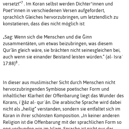
7
versetzt“
. Im Koran selbst werden Dichter*innen und
Poet*innen in verschiedenen Versen aufgefordert,
sprachlich Gleiches hervorzubringen, um letztendlich zu
konstatieren, dass dies nicht möglich ist:
„Sag: Wenn sich die Menschen und die Ğinn
zusammentäten, um etwas beizubringen, was diesem
Qur‘ān gleich wäre, sie brächten nicht seinesgleichen bei,
auch wenn sie einander Beistand leisten würden.“ (al- Israʾ
8
17:88)
.
In dieser aus muslimischer Sicht durch Menschen nicht
hervorzubringenden Symbiose poetischer Form und
inhaltlicher Klarheit der Offenbarung liegt das Wunder des
Korans, iʿǧāz al- qurʾān. Die arabische Sprache wird dabei
nicht als „heilig“ verstanden, sondern sie entfaltet sich im
Koran in ihrer schönsten Komposition. „In keiner anderen
Religion ist die Offenbarung mit der sprachlichen Form so
eng verbunden wie im Islam. Sprache ist nicht nur das