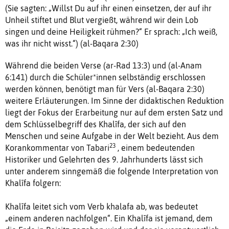
(Sie sagten: „Willst Du auf ihr einen einsetzen, der auf ihr
Unheil stiftet und Blut vergießt, während wir dein Lob
singen und deine Heiligkeit rühmen?“ Er sprach: „Ich weiß,
was ihr nicht wisst.“) (al-Baqara 2:30)
Während die beiden Verse (ar-Rad 13:3) und (al-Anam
6:141) durch die Schüler*innen selbständig erschlossen
werden können, benötigt man für Vers (al-Baqara 2:30)
weitere Erläuterungen. Im Sinne der didaktischen Reduktion
liegt der Fokus der Erarbeitung nur auf dem ersten Satz und
dem Schlüsselbegriff des Khalīfa, der sich auf den
Menschen und seine Aufgabe in der Welt bezieht. Aus dem
23
Korankommentar von Tabari
, einem bedeutenden
Historiker und Gelehrten des 9. Jahrhunderts lässt sich
unter anderem sinngemäß die folgende Interpretation von
Khalīfa folgern:
Khalīfa leitet sich vom Verb khalafa ab, was bedeutet
„einem anderen nachfolgen“. Ein Khalīfa ist jemand, dem