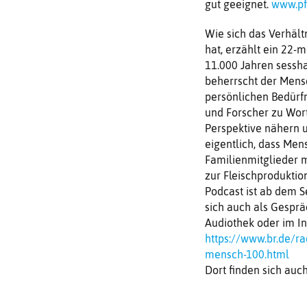
gut geeignet.
www.pf
Wie sich das Verhält
hat, erzählt ein 22-
11.000 Jahren sessha
beherrscht der Mensch
persönlichen Bedürf
und Forscher zu Wort
Perspektive nähern 
eigentlich, dass Men
Familienmitglieder 
zur Fleischprodukti
Podcast ist ab dem Se
sich auch als Gesprä
Audiothek oder im In
https://www.br.de/r
mensch-100.html
Dort finden sich auc