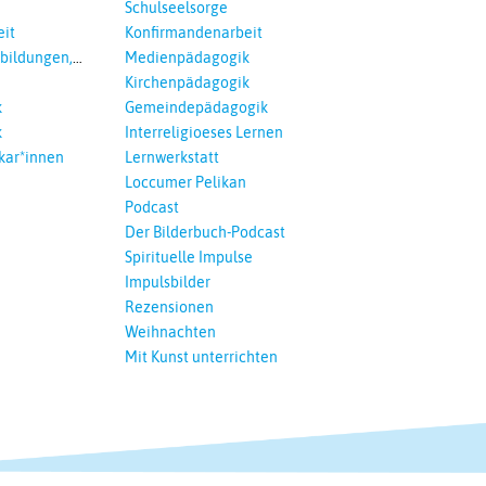
Schulseelsorge
it
Konfirmandenarbeit
tbildungen,
Medienpädagogik
 Interreligöses
Kirchenpädagogik
k
Gemeindepädagogik
k
Interreligioeses Lernen
kar*innen
Lernwerkstatt
Loccumer Pelikan
Podcast
Der Bilderbuch-Podcast
Spirituelle Impulse
Impulsbilder
Rezensionen
Weihnachten
Mit Kunst unterrichten