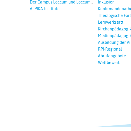
Der Campus Loccum und Loccumer
Inklusion
Einrichtungen
ALPIKA-Institute
Konfirmandenarbe
Theologische For
Ökumenisches und
Lernwerkstatt
Lernen
Kirchenpädagogi
Medienpädagogi
Ausbildung der Vi
RPI-Regional
Abrufangebote
Wettbewerb