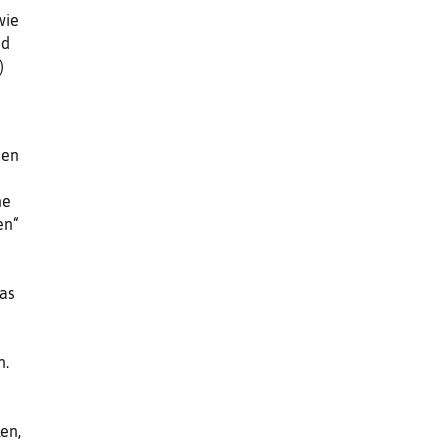
wie
nd
)
m
hen
ne
en“
das
n.
en,