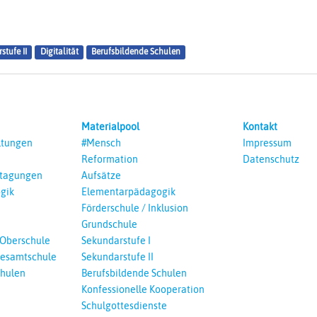
stufe II
Digitalität
Berufsbildende Schulen
Materialpool
Kontakt
ltungen
#Mensch
Impressum
Reformation
Datenschutz
ntagungen
Aufsätze
gik
Elementarpädagogik
Förderschule / Inklusion
Grundschule
 Oberschule
Sekundarstufe I
esamtschule
Sekundarstufe II
chulen
Berufsbildende Schulen
Konfessionelle Kooperation
Schulgottesdienste