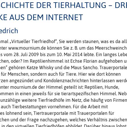
CHICHTE DER TIERHALTUNG – DR
E AUS DEM INTERNET
edrich
mal „Virtueller Tierfriedhof“, Sie werden staunen, was es da al
Unter www.mournium.de können Sie z. B. um das Meerschweinc
as vom 28. Juli 2009 bis zum 10. Mai 2014 lebte. Ein langes Leb
chen, oder? Im Reptilienhimmel ist Echse Florian aufgehoben 
en“ gehören Katze Whisky und die Maus Sancho. Trauerportal
r für Menschen, sondern auch für Tiere. Hier wie dort können
Kerzen angezündet und Kondolenznachrichten hinterlassen werd
 unter mournium.de der Himmel geteilt ist: Reptilien, Hunde,
mmen in einen jeweils für sie tierartspezifischen Himmel. Ne
unzählige weitere Tierfriedhöfe im Netz, die häufig von Firme
ie auch Tierbestattungen vornehmen. Für die Arbeit mit
s lohnend sein, Tiertrauerportale mit Trauerportalen für
chen und der Frage nachzugehen, welches Verhältnis zwische
in den virtuellen Tierfriedhöfen abbildet. Darüber hinaus lohnt