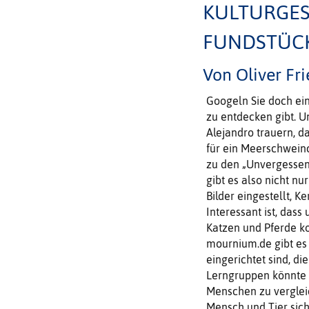
KULTURGES
FUNDSTÜCK
Von Oliver Fri
Googeln Sie doch ein
zu entdecken gibt. 
Alejandro trauern, d
für ein Meerschwein
zu den „Unvergessen
gibt es also nicht nu
Bilder eingestellt, 
Interessant ist, dass
Katzen und Pferde ko
mournium.de gibt es 
eingerichtet sind, d
Lerngruppen könnte e
Menschen zu verglei
Mensch und Tier sich 