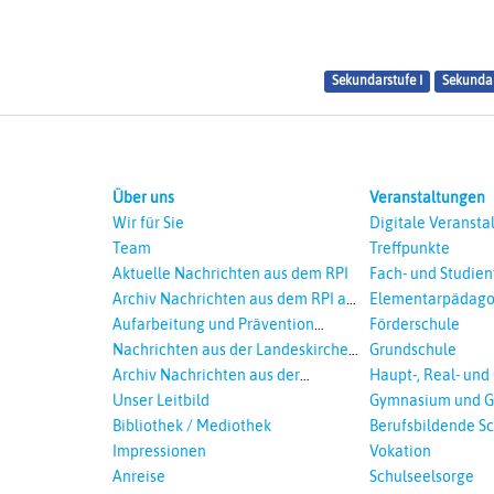
Sekundarstufe I
Sekundar
Über uns
Veranstaltungen
Wir für Sie
Digitale Veransta
Team
Treffpunkte
Aktuelle Nachrichten aus dem RPI
Fach- und Studie
Archiv Nachrichten aus dem RPI ab
Elementarpädago
2018
Aufarbeitung und Prävention
Förderschule
sexualisierte Gewalt - Landeskirche
Nachrichten aus der Landeskirche
Grundschule
und EKD
Hannovers
Archiv Nachrichten aus der
Haupt-, Real- und
Landeskirche in Auswahl
Unser Leitbild
Gymnasium und G
Bibliothek / Mediothek
Berufsbildende S
Impressionen
Vokation
Anreise
Schulseelsorge