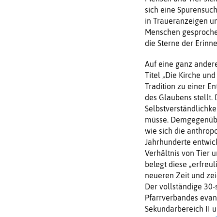
sich eine Spurensuc
in Traueranzeigen un
Menschen gesprochen
die Sterne der Erinne
Auf eine ganz andere
Titel „Die Kirche und
Tradition zu einer E
des Glaubens stellt.
Selbstverständlichke
müsse. Demgegenüber 
wie sich die anthrop
Jahrhunderte entwick
Verhältnis von Tier 
belegt diese „erfreu
neueren Zeit und ze
Der vollständige 30-
Pfarrverbandes evang
Sekundarbereich II u