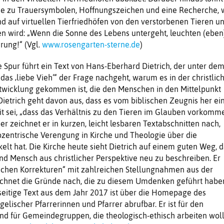
he zu Trauersymbolen, Hoffnungszeichen und eine Recherche, 
d auf virtuellen Tierfriedhöfen von den verstorbenen Tieren u
 wird: „Wenn die Sonne des Lebens untergeht, leuchten (eben
rung!“ (Vgl.
www.rosengarten-sterne.de
)
 Spur führt ein Text von Hans-Eberhard Dietrich, der unter de
 das ‚liebe Vieh‘“ der Frage nachgeht, warum es in der christlic
ntwicklung gekommen ist, die den Menschen in den Mittelpunkt
 Dietrich geht davon aus, dass es vom biblischen Zeugnis her ei
it sei, „dass das Verhältnis zu den Tieren im Glauben vorkomm
zeichnet er in kurzen, leicht lesbaren Textabschnitten nach,
ozentrische Verengung in Kirche und Theologie über die
elt hat. Die Kirche heute sieht Dietrich auf einem guten Weg, 
und Mensch aus christlicher Perspektive neu zu beschreiben. Er
lichen Korrekturen“ mit zahlreichen Stellungnahmen aus der
ichnet die Gründe nach, die zu diesem Umdenken geführt habe
seitige Text aus dem Jahr 2017 ist über die Homepage des
elischer Pfarrerinnen und Pfarrer abrufbar. Er ist für den
nd für Gemeindegruppen, die theologisch-ethisch arbeiten woll