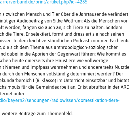
arrerverband.de/print/artikel.php?id=4285
nis zwischen Mensch und Tier über die Jahrtausende verändert
minütiger Audiobeitrag von Silke Wolfrum: Als die Menschen vor
ft werden, fangen sie auch an, sich Tiere zu halten. Seitdem
 die Tiere. Er selektiert, formt und dressiert sie nach seinen
nissen. In dem leicht verständlichen Podcast kommen Fachleut
, die sich dem Thema aus anthropologisch-soziologischer
und dabei in die Aporien der Gegenwart führen: Wie kommt es
schen heute einerseits ihre Haustiere wie vollwertige
mit Namen und Impfpass wahrnehmen und andererseits Nutzti
on durch den Menschen vollständig determiniert werden? Der
kundarbereich I (8. Klasse) im Unterricht einsetzbar und bietet
chsimpuls für die Gemeindearbeit an. Er ist abrufbar in der AR
ternet unter:
adio/bayern2/sendungen/radiowissen/domestikation-tiere-
h weitere Beiträge zum Themenfeld.