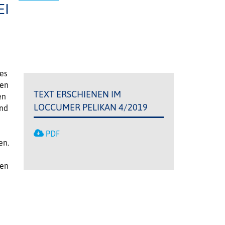
EI
les
hen
TEXT ERSCHIENEN IM
en
LOCCUMER PELIKAN 4/2019
und
e
PDF
en.
ben
n
n