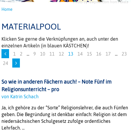
Photo by rawpixel.com from Pexels
Home
MATERIALPOOL
Klicken Sie gerne die Verknüpfungen an, auch unter den
einzelnen Artikeln (in blauen KÄSTCHEN)!
1
2
...
9
10
11
12
13
14
15
16
17
...
23
24
So wie in anderen Fächern auch! – Note Fünf im
Religionsunterricht – pro
von Katrin Schach
Ja, ich gehöre zu der “Sorte” Religionslehrer, die auch Fünfen
geben. Die Begründung ist denkbar einfach: Re­ligion ist dem
niedersächsischen Schulgesetz zufolge ordentliches
Lehrfach. ...