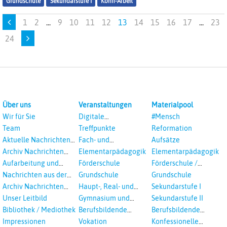
Grundschule
Sekundarstufe I
Konfi-Arbeit
1
2
...
9
10
11
12
13
14
15
16
17
...
23
24
Über uns
Veranstaltungen
Materialpool
Wir für Sie
Digitale
#Mensch
Veranstaltungen
Team
Treffpunkte
Reformation
Aktuelle Nachrichten
Fach- und
Aufsätze
aus dem RPI
Studientagungen
Archiv Nachrichten
Elementarpädagogik
Elementarpädagogik
aus dem RPI ab 2018
Aufarbeitung und
Förderschule
Förderschule /
Prävention
Inklusion
Nachrichten aus der
Grundschule
Grundschule
sexualisierte Gewalt -
Landeskirche
Archiv Nachrichten
Haupt-, Real- und
Sekundarstufe I
Landeskirche und EKD
Hannovers
aus der Landeskirche
Oberschule
Unser Leitbild
Gymnasium und
Sekundarstufe II
in Auswahl
Gesamtschule
Bibliothek / Mediothek
Berufsbildende
Berufsbildende
Schulen
Schulen
Impressionen
Vokation
Konfessionelle