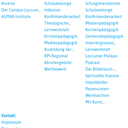
Kooperation
Anreise
Schulseelsorge
Schulgottesdienste
Der Campus Loccum
Inklusion
Schulseelsorge
und Loccumer
ALPIKA-Institute
Konfirmandenarbeit
Konfirmandenarbeit
Einrichtungen
Theologische
Medienpädagogik
Fortbildungen,
Lernwerkstatt
Kirchenpädagogik
Ökumenisches und
Kirchenpädagogik
Gemeindepädagogik
Interreligöses Lernen
Medienpädagogik
Interreligioeses
Lernen
Ausbildung der
Lernwerkstatt
Vikar*innen
RPI-Regional
Loccumer Pelikan
Abrufangebote
Podcast
Wettbewerb
Der Bilderbuch-
Podcast
Spirituelle Impulse
Impulsbilder
Rezensionen
Weihnachten
Mit Kunst
unterrichten
Kontakt
Impressum