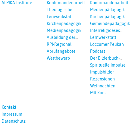
und Loccumer
ALPIKA-Institute
Konfirmandenarbeit
Konfirmandenarbeit
Einrichtungen
Theologische
Medienpädagogik
Fortbildungen,
Lernwerkstatt
Kirchenpädagogik
Ökumenisches und
Kirchenpädagogik
Gemeindepädagogik
Interreligöses Lernen
Medienpädagogik
Interreligioeses
Lernen
Ausbildung der
Lernwerkstatt
Vikar*innen
RPI-Regional
Loccumer Pelikan
Abrufangebote
Podcast
Wettbewerb
Der Bilderbuch-
Podcast
Spirituelle Impulse
Impulsbilder
Rezensionen
Weihnachten
Mit Kunst
unterrichten
Kontakt
Impressum
Datenschutz