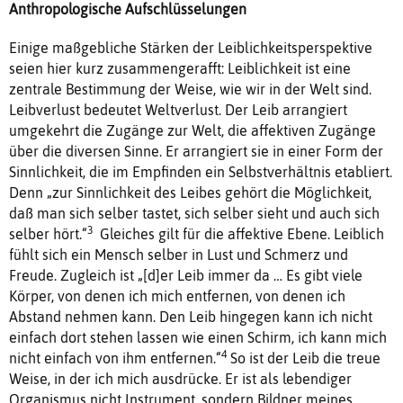
Anthropologische Aufschlüsselungen
Einige maßgebliche Stärken der Leiblichkeitsperspektive
seien hier kurz zusammengerafft: Leiblichkeit ist eine
zentrale Bestimmung der Weise, wie wir in der Welt sind.
Leibverlust bedeutet Weltverlust. Der Leib arrangiert
umgekehrt die Zugänge zur Welt, die affektiven Zugänge
über die diversen Sinne. Er arrangiert sie in einer Form der
Sinnlichkeit, die im Empfinden ein Selbstverhältnis etabliert.
Denn „zur Sinnlichkeit des Leibes gehört die Möglichkeit,
daß man sich selber tastet, sich selber sieht und auch sich
3
selber hört.“
Gleiches gilt für die affektive Ebene. Leiblich
fühlt sich ein Mensch selber in Lust und Schmerz und
Freude. Zugleich ist „[d]er Leib immer da … Es gibt viele
Körper, von denen ich mich entfernen, von denen ich
Abstand nehmen kann. Den Leib hingegen kann ich nicht
einfach dort stehen lassen wie einen Schirm, ich kann mich
4
nicht einfach von ihm entfernen.“
So ist der Leib die treue
Weise, in der ich mich ausdrücke. Er ist als lebendiger
Organismus nicht Instrument, sondern Bildner meines