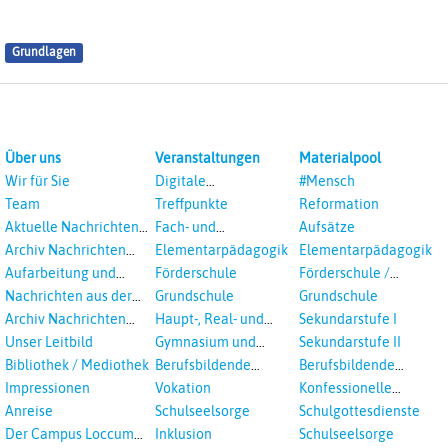
Grundlagen
Über uns
Veranstaltungen
Materialpool
Wir für Sie
Digitale
#Mensch
Veranstaltungen
Team
Treffpunkte
Reformation
Aktuelle Nachrichten
Fach- und
Aufsätze
aus dem RPI
Studientagungen
Archiv Nachrichten
Elementarpädagogik
Elementarpädagogik
aus dem RPI ab 2018
Aufarbeitung und
Förderschule
Förderschule /
Prävention
Inklusion
Nachrichten aus der
Grundschule
Grundschule
sexualisierte Gewalt -
Landeskirche
Archiv Nachrichten
Haupt-, Real- und
Sekundarstufe I
Landeskirche und EKD
Hannovers
aus der Landeskirche
Oberschule
Unser Leitbild
Gymnasium und
Sekundarstufe II
in Auswahl
Gesamtschule
Bibliothek / Mediothek
Berufsbildende
Berufsbildende
Schulen
Schulen
Impressionen
Vokation
Konfessionelle
Kooperation
Anreise
Schulseelsorge
Schulgottesdienste
Der Campus Loccum
Inklusion
Schulseelsorge