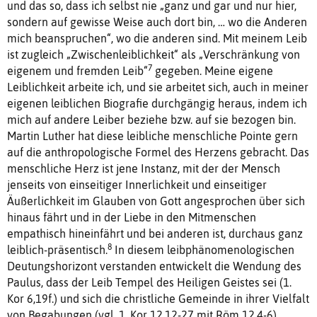
und das so, dass ich selbst nie „ganz und gar und nur hier,
sondern auf gewisse Weise auch dort bin, … wo die Anderen
mich beanspruchen“, wo die anderen sind. Mit meinem Leib
ist zugleich „Zwischenleiblichkeit“ als „Verschränkung von
7
eigenem und fremden Leib“
gegeben. Meine eigene
Leiblichkeit arbeite ich, und sie arbeitet sich, auch in meiner
eigenen leiblichen Biografie durchgängig heraus, indem ich
mich auf andere Leiber beziehe bzw. auf sie bezogen bin.
Martin Luther hat diese leibliche menschliche Pointe gern
auf die anthropologische Formel des Herzens gebracht. Das
menschliche Herz ist jene Instanz, mit der der Mensch
jenseits von einseitiger Innerlichkeit und einseitiger
Äußerlichkeit im Glauben von Gott angesprochen über sich
hinaus fährt und in der Liebe in den Mitmenschen
empathisch hineinfährt und bei anderen ist, durchaus ganz
8
leiblich-präsentisch.
In diesem leibphänomenologischen
Deutungshorizont verstanden entwickelt die Wendung des
Paulus, dass der Leib Tempel des Heiligen Geistes sei (1.
Kor 6,19f.) und sich die christliche Gemeinde in ihrer Vielfalt
von Begabungen (vgl. 1. Kor 12,12-27 mit Röm 12,4-6),