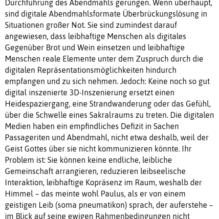
Durchführung des Abendmahls gerungen. Wenn überhaupt,
sind digitale Abendmahlsformate Überbrückungslösung in
Situationen großer Not. Sie sind zumindest darauf
angewiesen, dass leibhaftige Menschen als digitales
Gegenüber Brot und Wein einsetzen und leibhaftige
Menschen reale Elemente unter dem Zuspruch durch die
digitalen Repräsentationsmöglichkeiten hindurch
empfangen und zu sich nehmen. Jedoch: Keine noch so gut
digital inszenierte 3D-Inszenierung ersetzt einen
Heidespaziergang, eine Strandwanderung oder das Gefühl,
über die Schwelle eines Sakralraums zu treten. Die digitalen
Medien haben ein empfindliches Defizit in Sachen
Passageriten und Abendmahl, nicht etwa deshalb, weil der
Geist Gottes über sie nicht kommunizieren könnte. Ihr
Problem ist: Sie können keine endliche, leibliche
Gemeinschaft arrangieren, reduzieren leibseelische
Interaktion, leibhaftige Kopräsenz im Raum, weshalb der
Himmel – das meinte wohl Paulus, als er von einem
geistigen Leib (soma pneumatikon) sprach, der auferstehe –
im Blick auf seine ewigen Rahmenbedingungen nicht