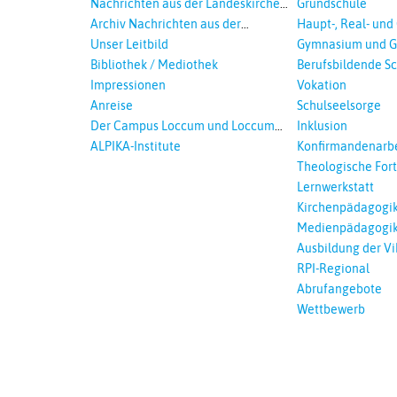
Nachrichten aus der Landeskirche
Grundschule
und EKD
Hannovers
Archiv Nachrichten aus der
Haupt-, Real- und
Landeskirche in Auswahl
Unser Leitbild
Gymnasium und G
Bibliothek / Mediothek
Berufsbildende S
Impressionen
Vokation
Anreise
Schulseelsorge
Der Campus Loccum und Loccumer
Inklusion
Einrichtungen
ALPIKA-Institute
Konfirmandenarbe
Theologische For
Ökumenisches und
Lernwerkstatt
Lernen
Kirchenpädagogi
Medienpädagogi
Ausbildung der Vi
RPI-Regional
Abrufangebote
Wettbewerb