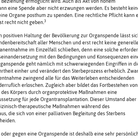
d Beziehung ermöglicht wird. Auch als Akt von hohem
nn eine Spende aber nicht erzwungen werden. Es besteht kein
seine Organe posthum zu spenden. Eine rechtliche Pflicht kann 
3
t recht nicht geben.
h positiven Haltung der Bevölkerung zur Organspende lässt sic
denbereitschaft aller Menschen und erst recht keine generell
nentnahme im Einzelfall schließen, denn eine solche erforder
seinandersetzung mit den Bedingungen und Konsequenzen ein
ganspende geht nämlich mit schwerwiegenden Eingriffen in di
rtheit einher und verändert den Sterbeprozess erheblich. Zwa
nentnahme zwingend alle für das Weiterleben entscheidenden
erruflich erloschen. Zugleich aber bildet das Fortbestehen von
 des Körpers durch organprotektive Maßnahmen eine
ussetzung für jede Organtransplantation. Dieser Umstand aber
edizinisch-therapeutische Maßnahmen während des
us, die sich von einer palliativen Begleitung des Sterbens
heiden.
 oder gegen eine Organspende ist deshalb eine sehr persönlic