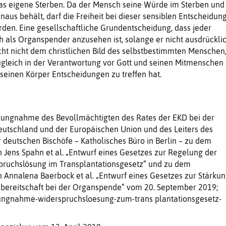
as eigene Sterben. Da der Mensch seine Würde im Sterben und
naus behält, darf die Freiheit bei dieser sensiblen Entscheidun
rden. Eine gesellschaftliche Grundentscheidung, dass jeder
 als Organspender anzusehen ist, solange er nicht ausdrückli
icht nicht dem christlichen Bild des selbstbestimmten Menschen
zugleich in der Verantwortung vor Gott und seinen Mitmenschen
seinen Körper Entscheidungen zu treffen hat.
ungnahme des Bevollmächtigten des Rates der EKD bei der
utschland und der Europäischen Union und des Leiters des
 deutschen Bischöfe – Katholisches Büro in Berlin – zu dem
 Jens Spahn et al. „Entwurf eines Gesetzes zur Regelung der
pruchslösung im Transplantationsgesetz“ und zu dem
 Annalena Baerbock et al. „Entwurf eines Gesetzes zur Stärku
bereitschaft bei der Organspende“ vom 20. September 2019;
ungnahme-widerspruchsloesung-zum-trans plantationsgesetz-