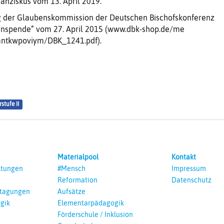
anziskus vom 13. April 2019.
g der Glaubenskommission der Deutschen Bischofskonferenz
anspende“ vom 27. April 2015 (www.dbk-shop.de/me
/mntkwpoviym/DBK_1241.pdf).
stufe II
Materialpool
Kontakt
ltungen
#Mensch
Impressum
Reformation
Datenschutz
ntagungen
Aufsätze
gik
Elementarpädagogik
Förderschule / Inklusion