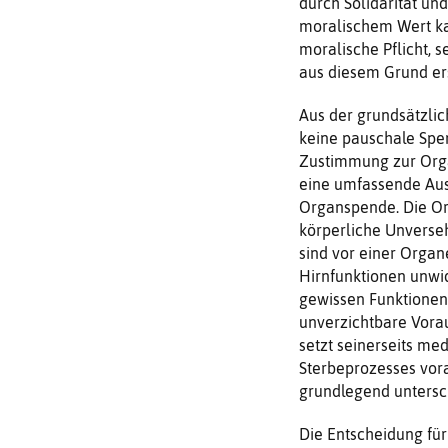
durch Solidarität un
moralischem Wert ka
moralische Pflicht, 
aus diesem Grund ers
Aus der grundsätzlic
keine pauschale Spen
Zustimmung zur Orga
eine umfassende Au
Organspende. Die Or
körperliche Unverseh
sind vor einer Orga
Hirnfunktionen unwid
gewissen Funktionen
unverzichtbare Vora
setzt seinerseits m
Sterbeprozesses vora
grundlegend untersc
Die Entscheidung für