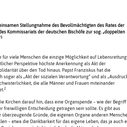
insamen Stellungnahme des Bevollmächtigten des Rates der
des Kommissariats der deutschen Bischöfe zur sog. „doppelten
1
”
 für viele Menschen die einzige Möglichkeit auf Lebensrettung
istlicher Perspektive höchste Anerkennung als Akt der
lidarität über den Tod hinaus. Papst Franziskus hat die
 sogar als „Akt der sozialen Verantwortung“ und als „Ausdruc
chwisterlichkeit, die alle Männer und Frauen miteinander
2
t.
die Kirchen darauf hin, dass eine Organspende – wie der Begriff
r freiwilligen Entscheidung getragen sein sollte. Es gibt aus
sehr überzeugende Gründe, die eigenen Organe anderen Mensch
llen – etwa die Dankbarkeit für das eigene Leben, das ja auch e