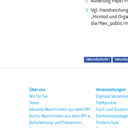
Äußerung Papst Fr
Vgl. Handreichun
„Hirntod und Org
dia/files_public
Sekundarstufe I
Sekundar
Über uns
Veranstaltungen
Wir für Sie
Digitale Veransta
Team
Treffpunkte
Aktuelle Nachrichten aus dem RPI
Fach- und Studie
Archiv Nachrichten aus dem RPI ab
Elementarpädago
2018
Aufarbeitung und Prävention
Förderschule
sexualisierte Gewalt - Landeskirche