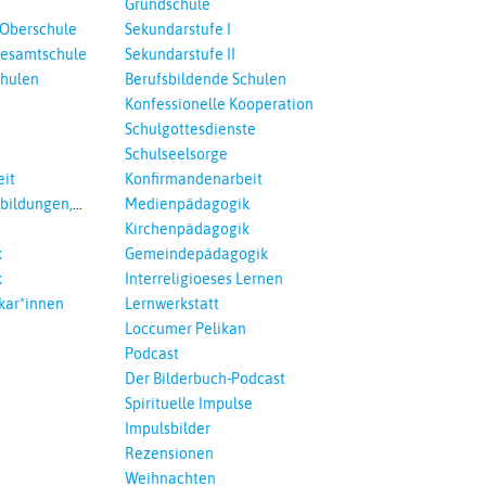
Grundschule
 Oberschule
Sekundarstufe I
esamtschule
Sekundarstufe II
chulen
Berufsbildende Schulen
Konfessionelle Kooperation
Schulgottesdienste
Schulseelsorge
it
Konfirmandenarbeit
tbildungen,
Medienpädagogik
 Interreligöses
Kirchenpädagogik
k
Gemeindepädagogik
k
Interreligioeses Lernen
kar*innen
Lernwerkstatt
Loccumer Pelikan
Podcast
Der Bilderbuch-Podcast
Spirituelle Impulse
Impulsbilder
Rezensionen
Weihnachten