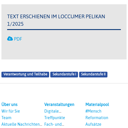
TEXT ERSCHIENEN IM LOCCUMER PELIKAN
1/2025
PDF
Verantwortung und Teilhabe
Sekundarstufe I
Sekundarstufe II
Über uns
Veranstaltungen
Materialpool
Wir für Sie
Digitale
#Mensch
Veranstaltungen
Team
Treffpunkte
Reformation
Aktuelle Nachrichten
Fach- und
Aufsätze