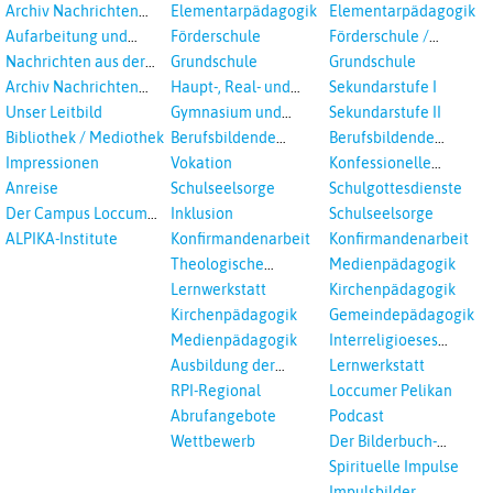
aus dem RPI
Studientagungen
Archiv Nachrichten
Elementarpädagogik
Elementarpädagogik
aus dem RPI ab 2018
Aufarbeitung und
Förderschule
Förderschule /
Prävention
Inklusion
Nachrichten aus der
Grundschule
Grundschule
sexualisierte Gewalt -
Landeskirche
Archiv Nachrichten
Haupt-, Real- und
Sekundarstufe I
Landeskirche und EKD
Hannovers
aus der Landeskirche
Oberschule
Unser Leitbild
Gymnasium und
Sekundarstufe II
in Auswahl
Gesamtschule
Bibliothek / Mediothek
Berufsbildende
Berufsbildende
Schulen
Schulen
Impressionen
Vokation
Konfessionelle
Kooperation
Anreise
Schulseelsorge
Schulgottesdienste
Der Campus Loccum
Inklusion
Schulseelsorge
und Loccumer
ALPIKA-Institute
Konfirmandenarbeit
Konfirmandenarbeit
Einrichtungen
Theologische
Medienpädagogik
Fortbildungen,
Lernwerkstatt
Kirchenpädagogik
Ökumenisches und
Kirchenpädagogik
Gemeindepädagogik
Interreligöses Lernen
Medienpädagogik
Interreligioeses
Lernen
Ausbildung der
Lernwerkstatt
Vikar*innen
RPI-Regional
Loccumer Pelikan
Abrufangebote
Podcast
Wettbewerb
Der Bilderbuch-
Podcast
Spirituelle Impulse
Impulsbilder