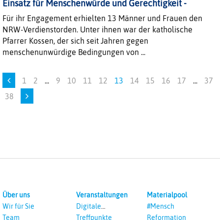
Einsatz für Menschenwürde und Gerechtigkeit -
Für ihr Engagement erhielten 13 Männer und Frauen den
NRW-Verdienstorden. Unter ihnen war der katholische
Pfarrer Kossen, der sich seit Jahren gegen
menschenunwürdige Bedingungen von ...
1
2
...
9
10
11
12
13
14
15
16
17
...
37
38
Über uns
Veranstaltungen
Materialpool
Wir für Sie
Digitale
#Mensch
Veranstaltungen
Team
Treffpunkte
Reformation