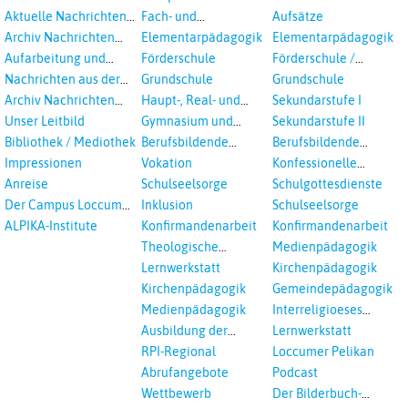
Aktuelle Nachrichten
Fach- und
Aufsätze
aus dem RPI
Studientagungen
Archiv Nachrichten
Elementarpädagogik
Elementarpädagogik
aus dem RPI ab 2018
Aufarbeitung und
Förderschule
Förderschule /
Prävention
Inklusion
Nachrichten aus der
Grundschule
Grundschule
sexualisierte Gewalt -
Landeskirche
Archiv Nachrichten
Haupt-, Real- und
Sekundarstufe I
Landeskirche und EKD
Hannovers
aus der Landeskirche
Oberschule
Unser Leitbild
Gymnasium und
Sekundarstufe II
in Auswahl
Gesamtschule
Bibliothek / Mediothek
Berufsbildende
Berufsbildende
Schulen
Schulen
Impressionen
Vokation
Konfessionelle
Kooperation
Anreise
Schulseelsorge
Schulgottesdienste
Der Campus Loccum
Inklusion
Schulseelsorge
und Loccumer
ALPIKA-Institute
Konfirmandenarbeit
Konfirmandenarbeit
Einrichtungen
Theologische
Medienpädagogik
Fortbildungen,
Lernwerkstatt
Kirchenpädagogik
Ökumenisches und
Kirchenpädagogik
Gemeindepädagogik
Interreligöses Lernen
Medienpädagogik
Interreligioeses
Lernen
Ausbildung der
Lernwerkstatt
Vikar*innen
RPI-Regional
Loccumer Pelikan
Abrufangebote
Podcast
Wettbewerb
Der Bilderbuch-