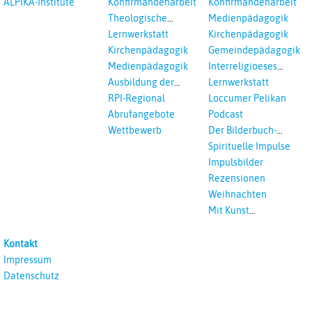
ALPIKA-Institute
Konfirmandenarbeit
Konfirmandenarbeit
Einrichtungen
Theologische
Medienpädagogik
Fortbildungen,
Lernwerkstatt
Kirchenpädagogik
Ökumenisches und
Kirchenpädagogik
Gemeindepädagogik
Interreligöses Lernen
Medienpädagogik
Interreligioeses
Lernen
Ausbildung der
Lernwerkstatt
Vikar*innen
RPI-Regional
Loccumer Pelikan
Abrufangebote
Podcast
Wettbewerb
Der Bilderbuch-
Podcast
Spirituelle Impulse
Impulsbilder
Rezensionen
Weihnachten
Mit Kunst
unterrichten
Kontakt
Impressum
Datenschutz