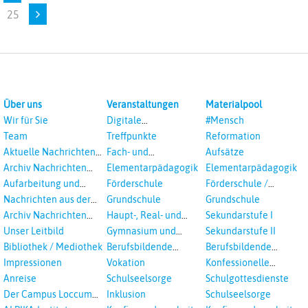
25
Über uns
Veranstaltungen
Materialpool
Wir für Sie
Digitale
#Mensch
Veranstaltungen
Team
Treffpunkte
Reformation
Aktuelle Nachrichten
Fach- und
Aufsätze
aus dem RPI
Studientagungen
Archiv Nachrichten
Elementarpädagogik
Elementarpädagogik
aus dem RPI ab 2018
Aufarbeitung und
Förderschule
Förderschule /
Prävention
Inklusion
Nachrichten aus der
Grundschule
Grundschule
sexualisierte Gewalt -
Landeskirche
Archiv Nachrichten
Haupt-, Real- und
Sekundarstufe I
Landeskirche und EKD
Hannovers
aus der Landeskirche
Oberschule
Unser Leitbild
Gymnasium und
Sekundarstufe II
in Auswahl
Gesamtschule
Bibliothek / Mediothek
Berufsbildende
Berufsbildende
Schulen
Schulen
Impressionen
Vokation
Konfessionelle
Kooperation
Anreise
Schulseelsorge
Schulgottesdienste
Der Campus Loccum
Inklusion
Schulseelsorge
und Loccumer