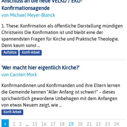
Anschluss an die neue VELKD / EKU-
Konfirmationsagende
von Michael Meyer-Blanck
1. These: Konfirmation als öffentliche Darstellung mündigen
Christseins Die Konfirmation ist und bleibt eine der
spannendsten Fragen für Kirche und Praktische Theologie.
Denn kaum sonst ...
Aufsätze
Konfi-Arbeit
'Wer macht hier eigentlich Kirche?'
von Carsten Mork
Konfirmandinnen und Konfirmanden und ihre Eltern lernen
die Gemeinde kennen "Aller Anfang ist schwer!" – dieses
sprichwörtlich gewordene Unbehagen mit dem Anfangen
von etwas Neuem zeigt, wie ...
Konfi-Arbeit
1
2
...
15
16
17
18
19
20
21
22
23
24