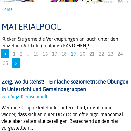
Photo by rawpixel.com from Pexels
Home
MATERIALPOOL
Klicken Sie gerne die Verknüpfungen an, auch unter den
einzelnen Artikeln (in blauen KÄSTCHEN)!
1
2
...
15
16
17
18
19
20
21
22
23
24
25
Zeig, wo du stehst! – Einfache soziometrische Übungen
in Unterricht und Gemeindegruppen
von Anja Kleinschmidt
Wer eine Gruppe leitet oder unterrichtet, erlebt immer
wieder, dass sich an einer Diskussion oft einige, manchmal
viele aber selten alle beteiligen. Bestechend an den hier
vorgestellten ...