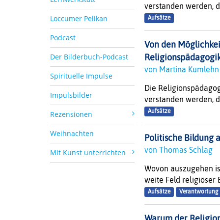
verstanden werden, di
Loccumer Pelikan
Aufsätze
Podcast
Von den Möglichkeit
Der Bilderbuch-Podcast
Religionspädagogi
von Martina Kumleh
Spirituelle Impulse
Die Religionspädagogi
Impulsbilder
verstanden werden, di
Aufsätze
Rezensionen
Weihnachten
Politische Bildung 
von Thomas Schlag
Mit Kunst unterrichten
Wovon auszugehen ist
weite Feld religiöser B
Aufsätze
Verantwortung 
Warum der Religions