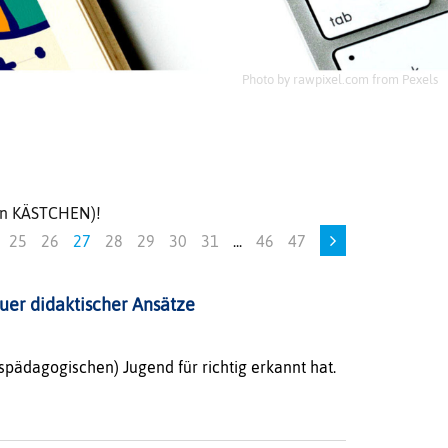
Photo by rawpixel.com from Pexels
uen KÄSTCHEN)!
25
26
27
28
29
30
31
...
46
47
euer didaktischer Ansätze
spädagogischen) Jugend für richtig erkannt hat.