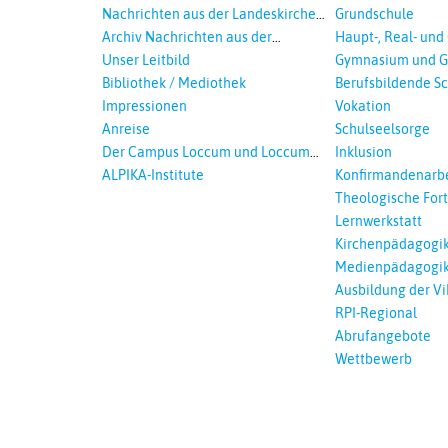
sexualisierte Gewalt - Landeskirche
Nachrichten aus der Landeskirche
Grundschule
und EKD
Hannovers
Archiv Nachrichten aus der
Haupt-, Real- und
Landeskirche in Auswahl
Unser Leitbild
Gymnasium und G
Bibliothek / Mediothek
Berufsbildende S
Impressionen
Vokation
Anreise
Schulseelsorge
Der Campus Loccum und Loccumer
Inklusion
Einrichtungen
ALPIKA-Institute
Konfirmandenarbe
Theologische For
Ökumenisches und
Lernwerkstatt
Lernen
Kirchenpädagogi
Medienpädagogi
Ausbildung der Vi
RPI-Regional
Abrufangebote
Wettbewerb