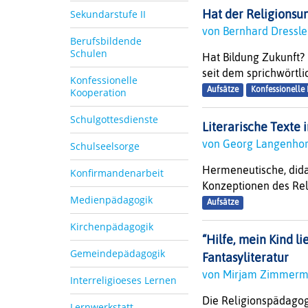
Sekundarstufe II
Hat der Religionsun
von Bernhard Dressl
Berufsbildende
Schulen
Hat Bildung Zukunft? 
seit dem sprichwörtlic
Konfessionelle
Aufsätze
Konfessionelle
Kooperation
Schulgottesdienste
Literarische Texte 
von Georg Langenho
Schulseelsorge
Hermeneutische, dida
Konfirmandenarbeit
Konzeptionen des Relig
Medienpädagogik
Aufsätze
Kirchenpädagogik
“Hilfe, mein Kind l
Gemeindepädagogik
Fantasyliteratur
von Mirjam Zimmer
Interreligioeses Lernen
Die Religionspädagogi
Lernwerkstatt