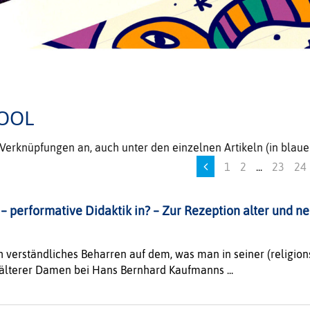
OOL
e Verknüpfungen an, auch unter den einzelnen Artikeln (in bla
1
2
...
23
24
– performative Didaktik in? – Zur Rezeption alter und n
n
h verständliches Beharren auf dem, was man in seiner (religion
älterer Damen bei Hans Bernhard Kaufmanns ...