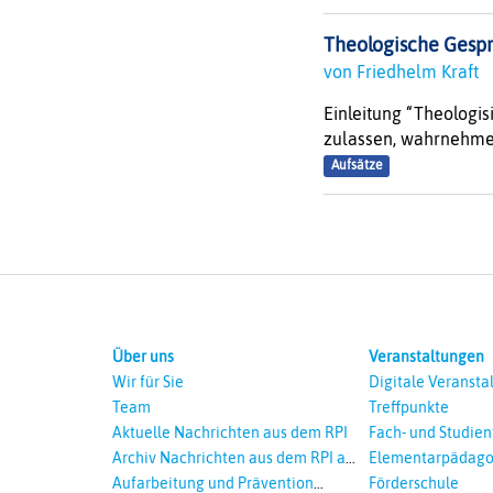
Theologische Gespr
von Friedhelm Kraft
Einleitung “Theologis
zulassen, wahrnehmen.”
Aufsätze
Über uns
Veranstaltungen
Wir für Sie
Digitale Veransta
Team
Treffpunkte
Aktuelle Nachrichten aus dem RPI
Fach- und Studie
Archiv Nachrichten aus dem RPI ab
Elementarpädago
2018
Aufarbeitung und Prävention
Förderschule