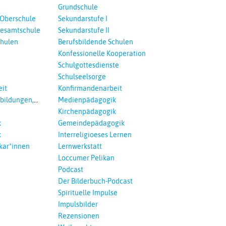
Grundschule
 Oberschule
Sekundarstufe I
esamtschule
Sekundarstufe II
chulen
Berufsbildende Schulen
Konfessionelle Kooperation
Schulgottesdienste
Schulseelsorge
it
Konfirmandenarbeit
tbildungen,
Medienpädagogik
 Interreligöses
Kirchenpädagogik
k
Gemeindepädagogik
k
Interreligioeses Lernen
kar*innen
Lernwerkstatt
Loccumer Pelikan
Podcast
Der Bilderbuch-Podcast
Spirituelle Impulse
Impulsbilder
Rezensionen