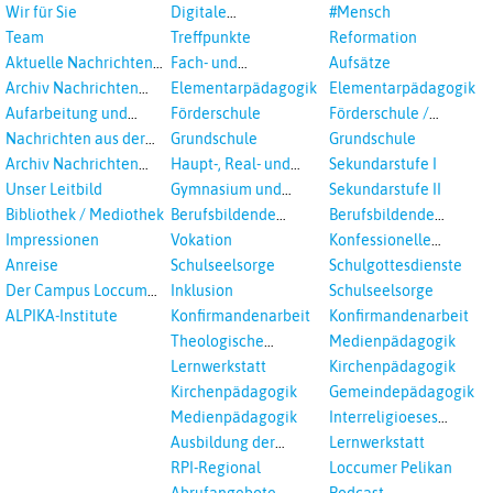
Wir für Sie
Digitale
#Mensch
Veranstaltungen
Team
Treffpunkte
Reformation
Aktuelle Nachrichten
Fach- und
Aufsätze
aus dem RPI
Studientagungen
Archiv Nachrichten
Elementarpädagogik
Elementarpädagogik
aus dem RPI ab 2018
Aufarbeitung und
Förderschule
Förderschule /
Prävention
Inklusion
Nachrichten aus der
Grundschule
Grundschule
sexualisierte Gewalt -
Landeskirche
Archiv Nachrichten
Haupt-, Real- und
Sekundarstufe I
Landeskirche und EKD
Hannovers
aus der Landeskirche
Oberschule
Unser Leitbild
Gymnasium und
Sekundarstufe II
in Auswahl
Gesamtschule
Bibliothek / Mediothek
Berufsbildende
Berufsbildende
Schulen
Schulen
Impressionen
Vokation
Konfessionelle
Kooperation
Anreise
Schulseelsorge
Schulgottesdienste
Der Campus Loccum
Inklusion
Schulseelsorge
und Loccumer
ALPIKA-Institute
Konfirmandenarbeit
Konfirmandenarbeit
Einrichtungen
Theologische
Medienpädagogik
Fortbildungen,
Lernwerkstatt
Kirchenpädagogik
Ökumenisches und
Kirchenpädagogik
Gemeindepädagogik
Interreligöses Lernen
Medienpädagogik
Interreligioeses
Lernen
Ausbildung der
Lernwerkstatt
Vikar*innen
RPI-Regional
Loccumer Pelikan
Abrufangebote
Podcast